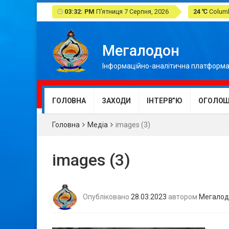
03:32: PM
П’ятниця 7 Серпня, 2026
24 ℃
Columb
Мегалодон
Інформаційно-аналітична платформа
ГОЛОВНА
ЗАХОДИ
ІНТЕРВ”Ю
ОГОЛОШ
Головна
Медіа
images (3)
images (3)
Опубліковано
28.03.2023
автором
Мегалод