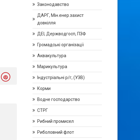
Законодавство
ДАРГ, Мін.енер.захист
довкілля
ДЕІ, Держводгосп, ПЗФ
Громадські організації
Аквакультура
Марикультура
Індустріальні р/г, (УЗВ)
Корми
Водне господарство
СТРГ
Рибний промисел
Риболовний флот