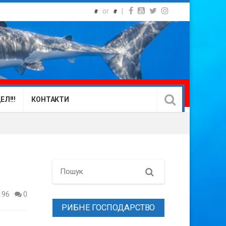
or
|
#
#
Л!!!
КОНТАКТИ
Search
196
0
РИБНЕ ГОСПОДАРСТВО