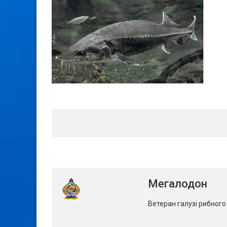
Мегалодон
Ветеран галузі рибног