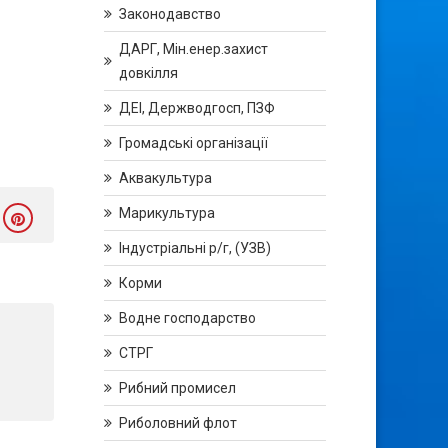
Законодавство
ДАРГ, Мін.енер.захист
довкілля
ДЕІ, Держводгосп, ПЗФ
Громадські організації
Аквакультура
Марикультура
Індустріальні р/г, (УЗВ)
Корми
Водне господарство
СТРГ
Рибний промисел
Риболовний флот