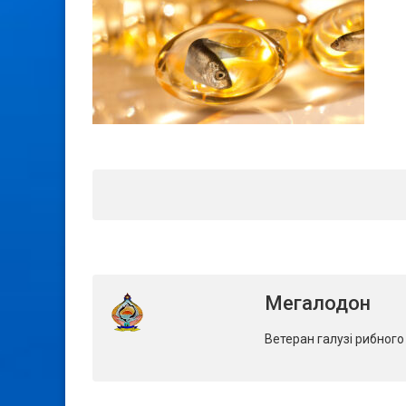
Мегалодон
Ветеран галузі рибног