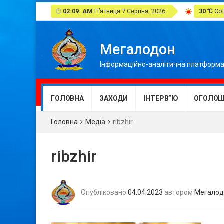
02:09: AM
П’ятниця 7 Серпня, 2026
30 ℃
Col
Мегалодон
Інформаційно-аналітична платформа
ГОЛОВНА
ЗАХОДИ
ІНТЕРВ”Ю
ОГОЛОШ
Головна
Медіа
ribzhir
ribzhir
Опубліковано
04.04.2023
автором
Мегалод