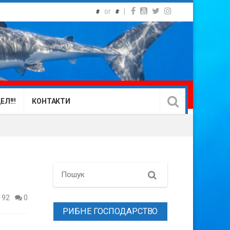
or
|
#
#
Л!!!
КОНТАКТИ
Search
192
0
РИБНЕ ГОСПОДАРСТВО