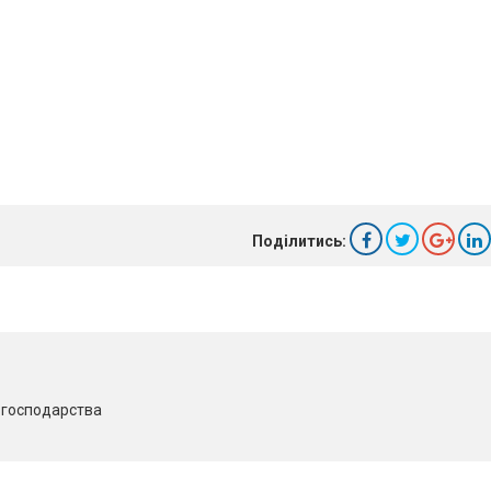
Поділитись:
о господарства