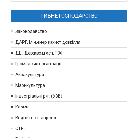
РИБНЕ ГОСПОДАРСТВО
Законодавство
ДАРГ, Мін.енер.захист довкілля
ДЕІ, Держводгосп, ПЗФ
Громадські організації
Аквакультура
Марикультура
Індустріальні р/г, (УЗВ)
Корми
Водне господарство
СТРГ