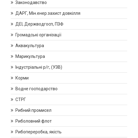
Законодавство
ДАРГ, Мін.енер.захист довкілля
ДЕІ, Держводгосп, ПЗФ
Громадські організації
Аквакультура
Марикультура
Індустріальні р/г, (УЗВ)
Корми
Водне господарство
СТРГ
Рибний промисел
Риболовний флот
Рибопереробка, якість