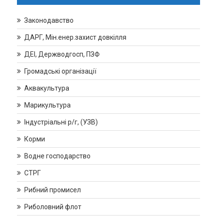
Законодавство
ДАРГ, Мін.енер.захист довкілля
ДЕІ, Держводгосп, ПЗФ
Громадські організації
Аквакультура
Марикультура
Індустріальні р/г, (УЗВ)
Корми
Водне господарство
СТРГ
Рибний промисел
Риболовний флот