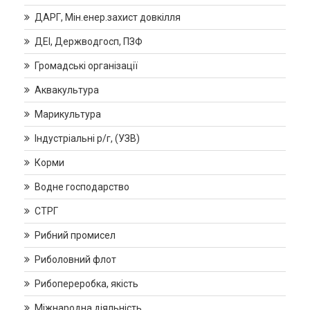
ДАРГ, Мін.енер.захист довкілля
ДЕІ, Держводгосп, ПЗФ
Громадські організації
Аквакультура
Марикультура
Індустріальні р/г, (УЗВ)
Корми
Водне господарство
СТРГ
Рибний промисел
Риболовний флот
Рибопереробка, якість
Міжнародна діяльність