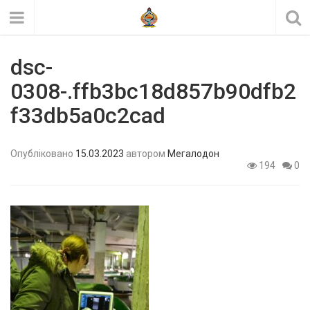
dsc-
0308-.ffb3bc18d857b90dfb2
f33db5a0c2cad
Опубліковано
15.03.2023
автором
Мегалодон
194
0