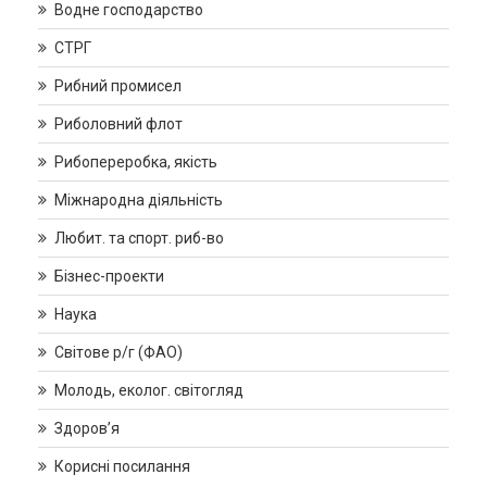
Водне господарство
СТРГ
Рибний промисел
Риболовний флот
Рибопереробка, якість
Міжнародна діяльність
Любит. та спорт. риб-во
Бізнес-проекти
Наука
Світове р/г (ФАО)
Молодь, еколог. світогляд
Здоров’я
Корисні посилання