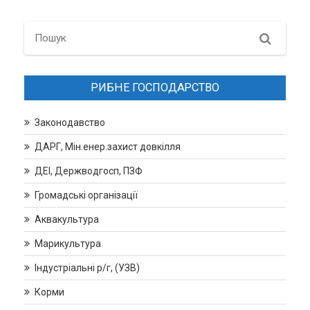
Search
РИБНЕ ГОСПОДАРСТВО
Законодавство
ДАРГ, Мін.енер.захист довкілля
ДЕІ, Держводгосп, ПЗФ
Громадські організації
Аквакультура
Марикультура
Індустріальні р/г, (УЗВ)
Корми