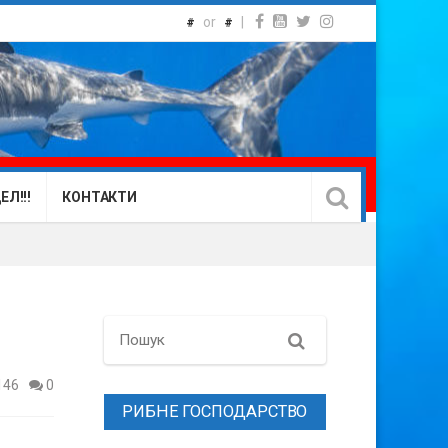
or
|
#
#
Л!!!
КОНТАКТИ
Search
146
0
РИБНЕ ГОСПОДАРСТВО