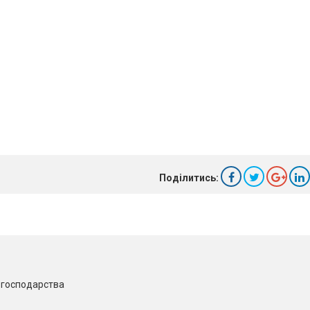
Поділитись:
о господарства