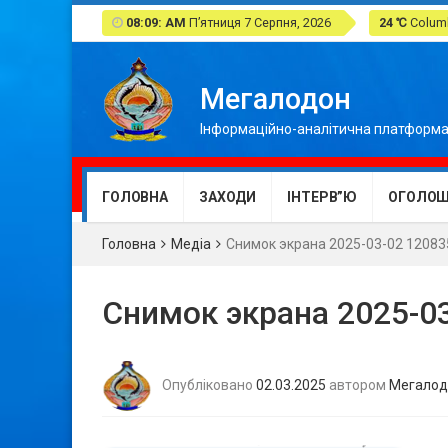
08:09: AM
П’ятниця 7 Серпня, 2026
24 ℃
Columb
Мегалодон
Інформаційно-аналітична платформа
ГОЛОВНА
ЗАХОДИ
ІНТЕРВ”Ю
ОГОЛОШ
Головна
Медіа
Снимок экрана 2025-03-02 12083
Снимок экрана 2025-0
Опубліковано
02.03.2025
автором
Мегалод