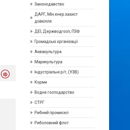
Законодавство
ДАРГ, Мін.енер.захист
довкілля
ДЕІ, Держводгосп, ПЗФ
Громадські організації
Аквакультура
Марикультура
Індустріальні р/г, (УЗВ)
Корми
Водне господарство
СТРГ
Рибний промисел
Риболовний флот