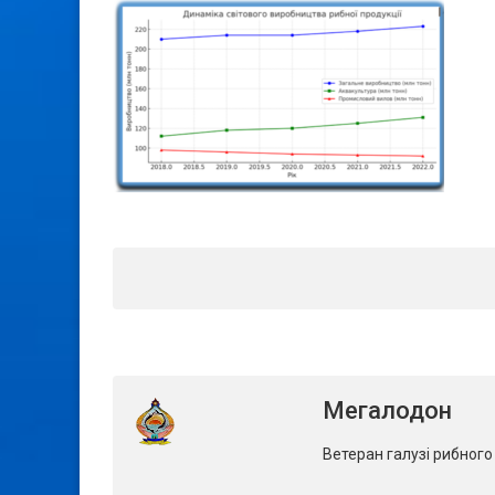
Мегалодон
Ветеран галузі рибног