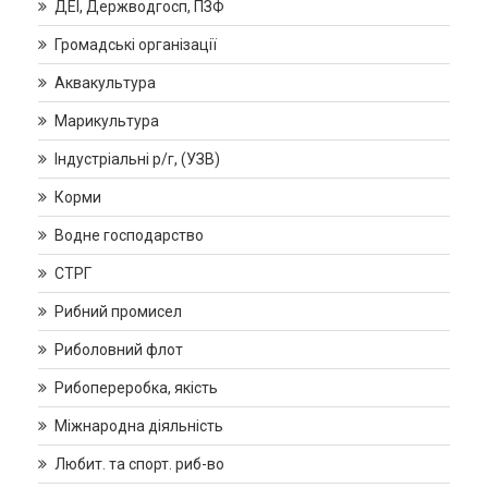
ДЕІ, Держводгосп, ПЗФ
Громадські організації
Аквакультура
Марикультура
Індустріальні р/г, (УЗВ)
Корми
Водне господарство
СТРГ
Рибний промисел
Риболовний флот
Рибопереробка, якість
Міжнародна діяльність
Любит. та спорт. риб-во