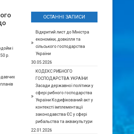
ного
ОСТАННІ ЗАПИСИ
до
Відкритий лист до Міністра
економіки, довкілля та
сільського господарства
одойм і
України
50 р.
30.05.2026
КОДЕКС РИБНОГО
одавчих
ГОСПОДАРСТВА УКРАЇНИ
 планів
Засади державної політики у
сфері рибного господарства
України Кодифікований акт у
контексті імплементації
законодавства ЄС у сфері
рибальства та аквакультури
22.01.2026