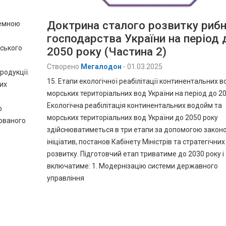
Доктрина сталого розвитку риб
темною
господарства України на період 
нського
2050 року (Частина 2)
Створено
Мегалодон
-
01.03.2025
родукції.
15. Етапи екологічної реабілітації континентальних в
их
морських територіальних вод України на період до 20
Екологічна реабілітація континентальних водойм та
ю
морських територіальних вод України до 2050 року
сованого
здійснюватиметься в три етапи за допомогою закон
ініціатив, постанов Кабінету Міністрів та стратегічних
розвитку. Підготовчий етап триватиме до 2030 року і
включатиме: 1. Модернізацію системи державного
управління