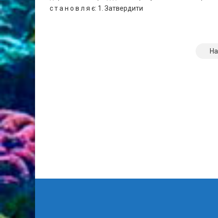
с т а н о в л я є: 1. Затвердити
Навігація
На
записів