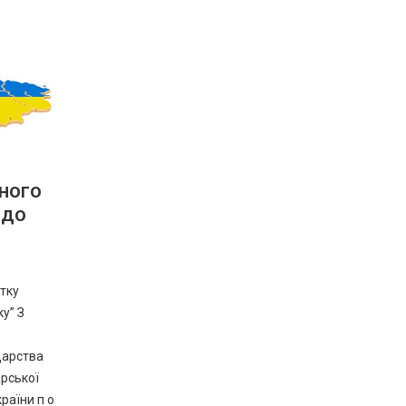
ного
 до
тку
у” З
дарства
арської
раїни п о