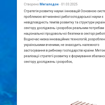
Створено
Мегалодон
-
01.03.2025
Стратегія розвитку науки і інновацій Основною сис
проблемою вітчизняної рибогосподарської науки є
невідповідність темпів розвитку та структури украї
сектору досліджень і розробок реальним потребам
національної продовольчої безпеки в секторі рибоп
Водночас низка інноваційних технологій, розроблен
українськими вченими, не знаходить належного
застосування в рибному господарстві країни. Мето
реалізації стратегії розвитку є формування збалан
сектору досліджень і розробок,