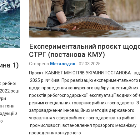
Експериментальний проєкт щод
СТРГ (постанова КМУ)
ина 1)
Створено
Мегалодон
-
02.03.2025
Проєкт КАБІНЕТ МІНІСТРІВ УКРАЇНИ ПОСТАНОВА 
2025 р. № Київ Про реалізацію експериментального 
о рибної
щодо проведення конкурсного відбіру інвестиційних
2022 році
проєктів рибогосподарської експлуатації водних об’є
ури
режимі спеціальних товарних рибних господарств З
лн тонн
запровадження інноваційних методів державного
одукції з
управління у сфері рибного господарства та рибної
що
промисловості, встановлення прозорого механізму
проведення конкурсного