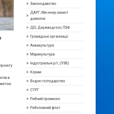
Законодавство
ДАРГ, Мін.енер.захист
довкілля
ДЕІ, Держводгосп, ПЗФ
Громадські організації
о
Аквакультура
Марикультура
від
Індустріальні р/г, (УЗВ)
проєкту
Корми
ктів в
Водне господарство
 метою
СТРГ
Рибний промисел
Риболовний флот