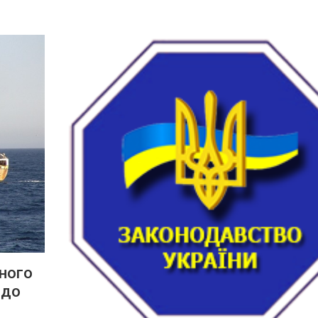
ного
 до