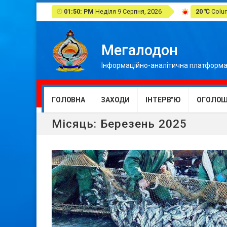
01:50: PM
Неділя 9 Серпня, 2026
20 ℃
Colum
Мегалодон
Інформаційно-аналітична платформа
ГОЛОВНА
ЗАХОДИ
ІНТЕРВ”Ю
ОГОЛОШ
Місяць:
Березень 2025