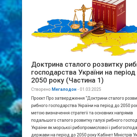
Доктрина сталого розвитку риб
господарства України на період
2050 року (Частина 1)
Створено
Мегалодон
-
01.03.2025
Проєкт Про затвердження “Доктрини сталого розви
рибного господарства України на період до 2050 рок
метою визначення стратегії та основних напрямів
подальшого сталого розвитку галузі рибного госпо
України як морської рибопромислової і рибогоспод
держави на період до 2050 року Кабінет Міністрів Ук