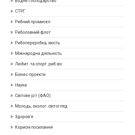
Водне господарство
СТРГ
Рибний промисел
Риболовний флот
Рибопереробка, якість
Міжнародна діяльність
Любит. та спорт. риб-во
Бізнес-проекти
Наука
Світове р/г (ФАО)
Молодь, еколог. світогляд
Здоров’я
Корисні посилання