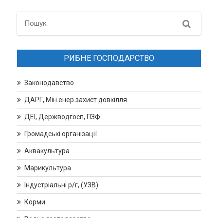
Search
РИБНЕ ГОСПОДАРСТВО
Законодавство
ДАРГ, Мін.енер.захист довкілля
ДЕІ, Держводгосп, ПЗФ
Громадські організації
Аквакультура
Марикультура
Індустріальні р/г, (УЗВ)
Корми