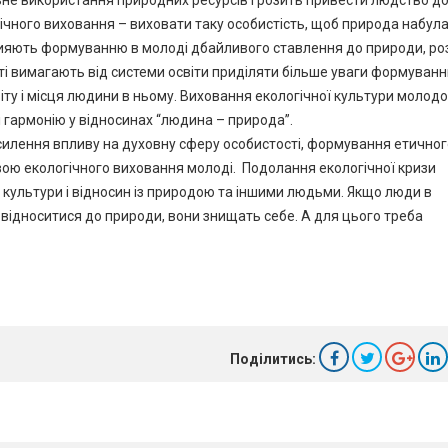
ьне використання природних ресурсів грозить привести людство д
ічного виховання – виховати таку особистість, щоб природа набула
рияють формуванню в молоді дбайливого ставлення до природи, ро
сті вимагають від системи освіти приділяти більше уваги формуван
іту і місця людини в ньому. Виховання екологічної культури молод
 гармонію у відносинах “людина – природа”.
силення впливу на духовну сферу особистості, формування етичног
вою екологічного виховання молоді. Подолання екологічної кризи
 культури і відносин із природою та іншими людьми. Якщо люди в
ідноситися до природи, вони знищать себе. А для цього треба
Поділитись: