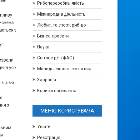
еми
Рибопереробка, якість
Міжнародна діяльність
впливу
ійснена
Любит. та спорт. риб-во
ається з
Бізнес-проекти
ої
Наука
Світове р/г (ФАО)
ризвели
і в усіх
Молодь, еколог. світогляд
Здоров’я
 з цією
Корисні посилання
до
ння з
МЕНЮ КОРИСТУВАЧА
і
Увійти
альним
ам
Реєстрація