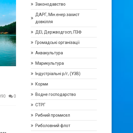
Законодавство
ДАРГ, Мін.енер.захист
довкілля
ДЕІ, Держводгосп, ПЗФ
Громадські організації
Аквакультура
Марикультура
Індустріальні р/г, (УЗВ)
Корми
Водне господарство
090
0
СТРГ
Рибний промисел
Риболовний флот