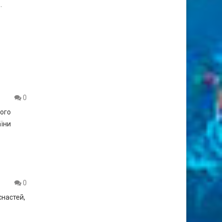
…
0
ного
аїни
0
настей,