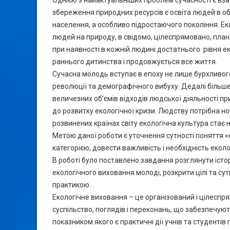
Однією з найактуальніших проблем сучасності є в
збереження природних ресурсів є освіта людей в о
населення, а особливо підростаючого покоління. Е
людей на природу, в свідомо, цілеспрямовано, пла
при наявності в кожній людині достатнього рівня ек
раннього дитинства і продовжується все життя.
Сучасна молодь вступає в епоху не лише бурхливого 
революції та демографічного вибуху. Дедалі більш
величезних об’ємів відходів людської діяльності п
до розвитку екологічної кризи. Людству потрібна нов
розвинених країнах світу екологічна культура ста
Метою даної роботи є уточнення сутності поняття «
категорією, довести важливість і необхідність екол
В роботі було поставлено завдання розглянути істор
екологічного виховання молоді, розкрити цілі та су
практикою.
Екологічне виховання – це організований і цілесп
суспільство, поглядів і переконань, що забезпечу
показником якого є практичні дії учнів та студен