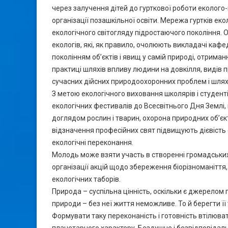
через залучення дітей до гурткової роботи еколого
організації позашкільної освіти. Мережа гуртків 
екологічного світогляду підростаючого покоління. О
екологів, які, як правило, очолюють викладачі каф
поколінням об’єктів і явищ у самій природі, отрима
практиці шляхів впливу людини на довкілля, видів
сучасних дійсних природоохоронних проблем і шляхів 
З метою екологічного виховання школярів і студе
екологічних фестивалів до Всесвітнього Дня Землі, 
доглядом рослин і тварин, охорона природних об’єктів
відзначення професійних свят підвищують дієвість
екологічні переконання.
Молодь може взяти участь в створенні громадських
організації акцій щодо збереження біорізноманіття,
екологічних таборів.
Природа – суспільна цінність, оскільки є джерелом
природи – без неї життя неможливе. То й берегти її 
Формувати таку переконаність і готовність втілюват