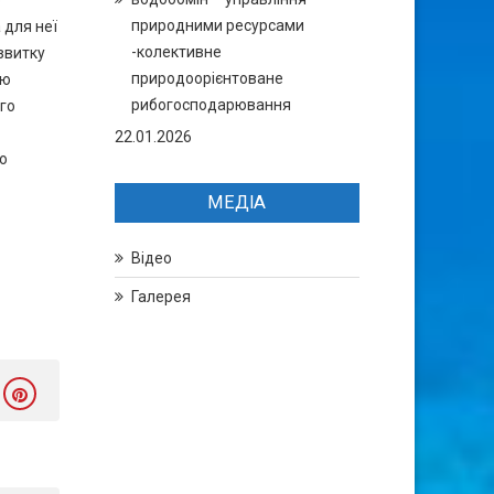
о
природними ресурсами
 для неї
-колективне
звитку
природоорієнтоване
ню
рибогосподарювання
ого
22.01.2026
о
МЕДІА
Відео
Галерея