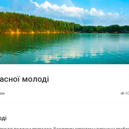
асної молоді
он
4
оді