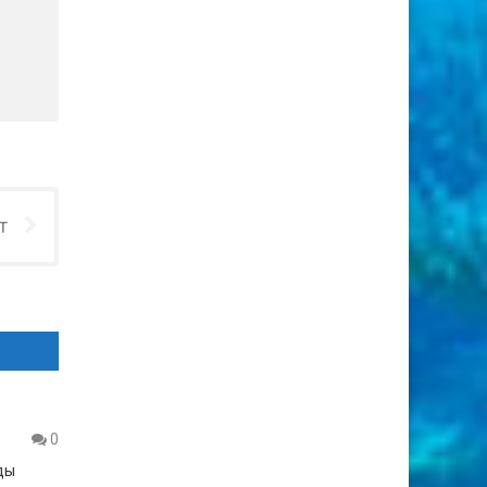
т
0
ды