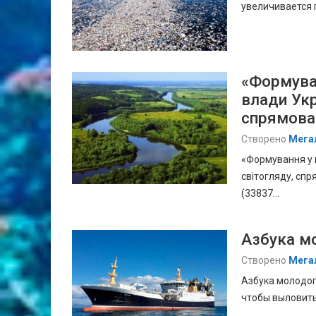
увеличивается 
«Формуван
влади Укр
спрямован
Створено
Мега
«Формування у к
світогляду, сп
(33837…
Азбука м
Створено
Мега
Азбука молодог
чтобы выловить