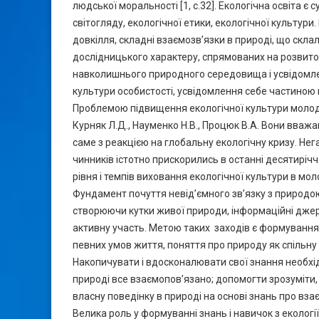
людської моральності [1, c.32]. Екологічна освіта є
світогляду, екологічної етики, екологічної культур
довкілля, складні взаємозв’язки в природі, що скл
дослідницького характеру, спрямованих на розвиток 
навколишнього природного середовища і усвідомленн
культури особистості, усвідомлення себе частиною
Проблемою підвищення екологічної культури молоді за
Курняк Л.Д., Науменко Н.В., Процюк В.А. Вони вважа
саме з реакцією на глобальну екологічну кризу. Нег
чинників істотно прискорились в останні десятиріч
рівня і темпів виховання екологічної культури в молод
Фундамент почуття невід’ємного зв’язку з природо
створюючи кутки живої природи, інформаційні джер
активну участь. Метою таких заходів є формування 
певних умов життя, поняття про природу як спільну 
Накопичувати і вдосконалювати свої знання необхі
природі все взаємопов’язано; допомогти зрозуміти,
власну поведінку в природі на основі знань про взає
Велика роль у формуванні знань і навичок з еколо