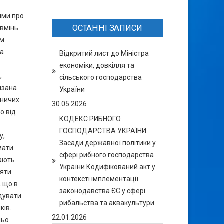
нями про
ОСТАННІ ЗАПИСИ
 вмінь
ем
та
Відкритий лист до Міністра
економіки, довкілля та
,
сільського господарства
язана
України
бничих
30.05.2026
о від
КОДЕКС РИБНОГО
ГОСПОДАРСТВА УКРАЇНИ
у,
Засади державної політики у
мати
сфері рибного господарства
гають
України Кодифікований акт у
яти.
контексті імплементації
, що в
законодавства ЄС у сфері
удувати
рибальства та аквакультури
ків.
22.01.2026
ньо