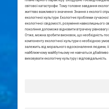
планетарного характеру. Бездушне і безвідповідал
світової катастрофи. Тому головне завдання еколог
життєво важливого значення. Знання з екології сп
екологічної культури. Екологічні проблеми сучасно
екологічної свідомості, розуміння навколишнього св
покоління допоможе відновити втрачену рівновагу і
Отже, можна зробити висновок, що необхідність по
компоненту екологічної культури є необхідною умо
залежить від морального вдосконалення людини, її
найближчому майбутньому не навчаться дбайливо в
виховувати екологічну культуру і відповідальність.