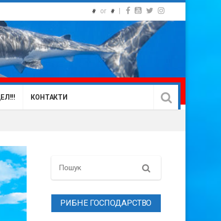
or
|
#
#
Л!!!
КОНТАКТИ
Search
РИБНЕ ГОСПОДАРСТВО