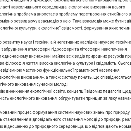
заємодія людини з природою. Важливим аспектом у вирішенні пробл
бласті навколишнього середовища, екологічне виховання всього
кологічна проблема виростає в проблему перетворення стихійного 
номірно розвиваючу взаємодію з нею. Така взаємодія може бути зд
ологічної культури, екологічної свідомості, формування яких почин
розвитку науки і техніки, а й негативних наслідків науково-технічн
е забруднення атмосфери, гідросфери та літосфери, накопичення
ри одночасному виснаженні майже всіх видів природних ресурсів п
а філософія життя, висока екологічна культура і свідомість. Сьогодн
є невід’ємною частиною функціональної грамотності населення.
екологічне виховання», а також систему понять, що співвідносяться
огічного виховання сучасної молоді.
ію виникнення екологічної освіти, концепції відомих педагогів що
тність екологічного виховання, обґрунтувати принцип зв’язку навча
рямований процес формування системи наукових знань про природу 
ють становлення відповідального ставлення молоді до природи, ре
тів по відношенню до природного середовища, що відповідають норм