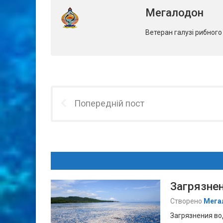
Мегалодон
Ветеран галузі рибног
Попередній пост
Загрязне
Створено
Мега
Загрязнения во