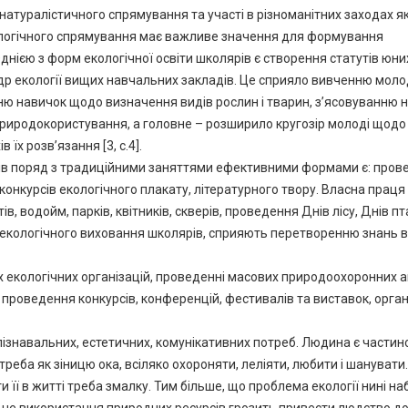
-натуралістичного спрямування та участі в різноманітних заходах 
екологічного спрямування має важливе значення для формування
днією з форм екологічної освіти школярів є створення статутів юни
едр екології вищих навчальних закладів. Це сприяло вивченню мол
нню навичок щодо визначення видів рослин і тварин, з’ясовуванню 
 природокористування, а головне – розширило кругозір молоді щодо
їх розв’язання [3, c.4].
нтів поряд з традиційними заняттями ефективними формами є: пров
конкурсів екологічного плакату, літературного твору. Власна праця
, водойм, парків, квітників, скверів, проведення Днів лісу, Днів пта
 екологічного виховання школярів, сприяють перетворенню знань в
 екологічних організацій, проведенні масових природоохоронних а
 проведення конкурсів, конференцій, фестивалів та виставок, орган
 пізнавальних, естетичних, комунікативних потреб. Людина є части
треба як зіницю ока, всіляко охороняти, леліяти, любити і шанувати.
и її в житті треба змалку. Тим більше, що проблема екології нині н