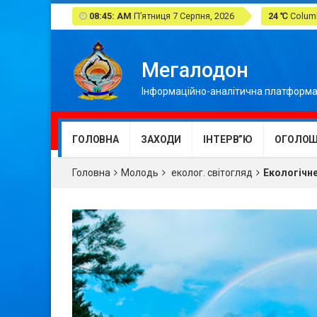
08:45: AM
П’ятниця 7 Серпня, 2026
24 ℃
Columb
Мегалодон
Інформаційно-аналітична платформа
ГОЛОВНА
ЗАХОДИ
ІНТЕРВ”Ю
ОГОЛОШ
Головна
Молодь
еколог. світогляд
Екологічне