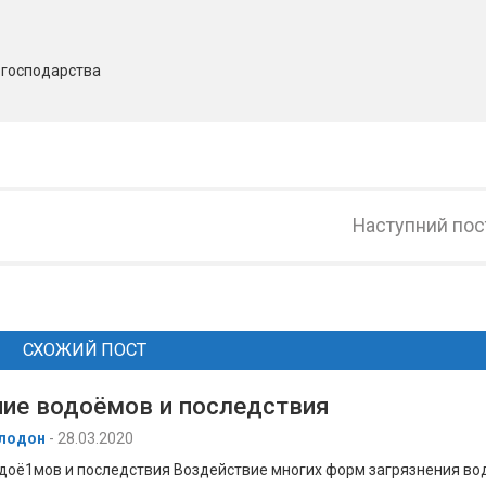
о господарства
Наступний пос
СХОЖИЙ ПОСТ
ние водоёмов и последствия
лодон
-
28.03.2020
доё1мов и последствия Воздействие многих форм загрязнения во