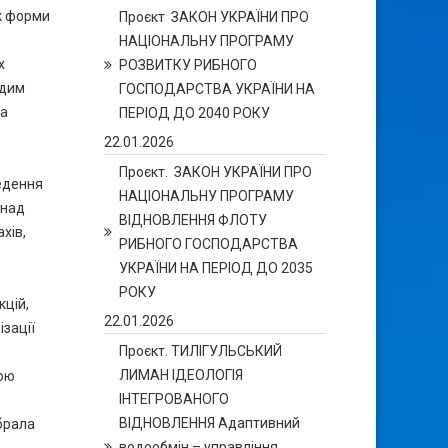
як форми
Проєкт ЗАКОН УКРАЇНИ ПРО
НАЦІОНАЛЬНУ ПРОГРАМУ
х
РОЗВИТКУ РИБНОГО
одим
ГОСПОДАРСТВА УКРАЇНИ НА
на
ПЕРІОД ДО 2040 РОКУ
22.01.2026
Проєкт. ЗАКОН УКРАЇНИ ПРО
едення
НАЦІОНАЛЬНУ ПРОГРАМУ
 над
ВІДНОВЛЕННЯ ФЛОТУ
хів,
РИБНОГО ГОСПОДАРСТВА
УКРАЇНИ НА ПЕРІОД ДО 2035
РОКУ
кцій,
22.01.2026
ізації
Проєкт. ТИЛІГУЛЬСЬКИЙ
ЛИМАН ІДЕОЛОГІЯ
ною
ІНТЕГРОВАНОГО
ВІДНОВЛЕННЯ Адаптивний
абрала
водообмін – управління