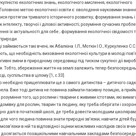
 сукупністю екологічних знань, екологічного мислення, екологічного
и. Головною метою екологічної освіти є: оволодіння науковими знан
алися протягом тривалого історичного розвитку; формування знань і
інтелекту, творчої і ділової активності; розуміння сучасних пробл
я їх актуальності для себе ; формування екологічної свідомості 
 природи.
ймаються такі вчені, як Абалкіна І.Л., Моткін І.О., Куркуленко С.С.
ють, що необхідність виховання екологічної культури в молоді пов’
ативні зміни в природному середовищі під тиском сукупної дії виро
чя. Тобто, збереження життя на землі залежить тепер безпосереднь
і, суспільства в цілому [1, c.33].
ю необхідно прищеплювати ще з самого дитинства – дитячого садк
ела. Вже тоді дитина не повинна займати пасивну позицію, а прий
розуміння того, що рослини і тварини є живими істотами, які вима
домівку для рослин, тварин та людину, яку треба оберігати і охорон
дно далі в початковій школі, де треба довести молодшим школярам
 для чого людина повинна знати природні зв’язки; навчити дітей б
мозв’язки в ній та відповідної оцінки можливих наслідків своїх вчин
гії досягається позашкільними навчальними закладами безпосеред