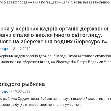
по мере их продвижения по пищевой цепи. Это вызывает большое
ня у керівних кадрів органів державної
аїни сталого екологічного світогляду,
ого на збереження водних біоресурсів»
лодон
-
31.12.2019
ерівних кадрів органів державної влади України сталого екологіч
рямованого на збереження водних біоресурсів» Вступ Водойми Укр
олодого рыбника
лодон
-
19.03.2019
о рыбника Орудия лова Рыбаки используют широкий ассортимент с
 свою рыбу (хотя слово своя не вполне уместно,…