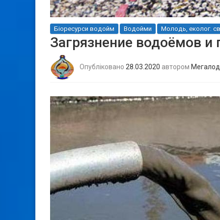
Біоресурси водойм
Водойми
Молодь, еколог. с
Загрязнение водоёмов и
Опубліковано
28.03.2020
автором
Мегалод