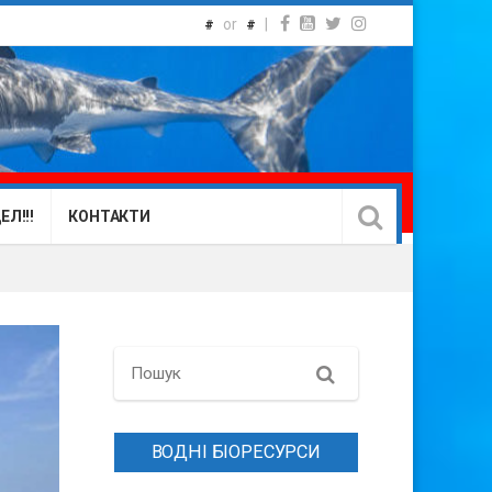
or
|
#
#
Л!!!
КОНТАКТИ
Search
ВОДНІ БІОРЕСУРСИ