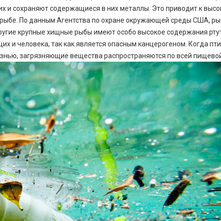
ких и сохраняют содержащиеся в них металлы. Это приводит к выс
ой рыбе. По данным Агентства по охране окружающей среды США, ры
 другие крупные хищные рыбы имеют особо высокое содержания рту
х и человека, так как является опасным канцерогеном. Когда пт
знью, загрязняющие вещества распространяются по всей пищевой