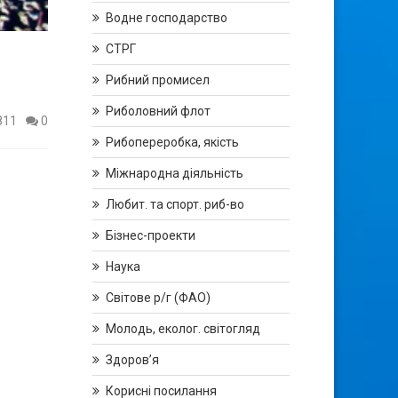
Водне господарство
СТРГ
Рибний промисел
Риболовний флот
811
0
Рибопереробка, якість
Міжнародна діяльність
Любит. та спорт. риб-во
Бізнес-проекти
Наука
Світове р/г (ФАО)
Молодь, еколог. світогляд
Здоров’я
Корисні посилання