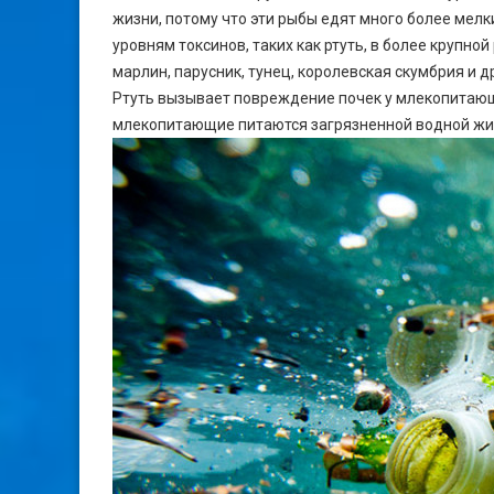
жизни, потому что эти рыбы едят много более мел
уровням токсинов, таких как ртуть, в более крупн
марлин, парусник, тунец, королевская скумбрия и
Ртуть вызывает повреждение почек у млекопитающи
млекопитающие питаются загрязненной водной жи