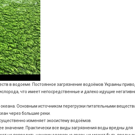
еств в водоеме. Постоянное загрязнение водоёмов Украины приво
 кислорода, что имеет непосредственные и далеко идущие негатив
о океана. Основным источником перегрузки питательными вещест
кеан через большие реки.
 существенно изменяет экосистему водоёмов.
 значение. Практически все виды загрязнения воды вредны для
жет не повредить нашему здоровью сразу, но может быть вредным