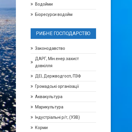
Водойми
Біоресурси водойм
РИБНЕ ГОСПОДАРСТВО
Законодавство
ДАРГ, Мін.енер.захист
довкілля
ДЕІ, Держводгосп, ПЗФ
Громадські організації
Аквакультура
Марикультура
Індустріальні р/г, (УЗВ)
Корми