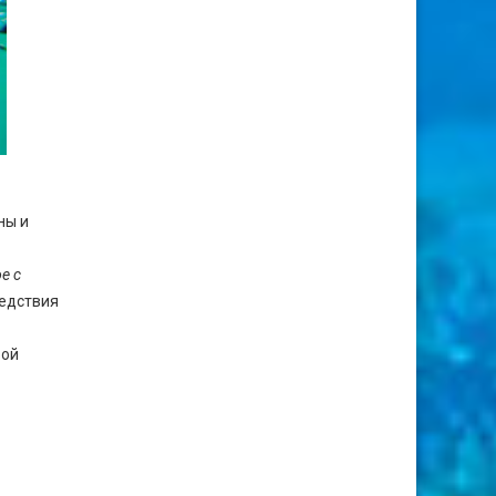
ны и
е с
ледствия
вой