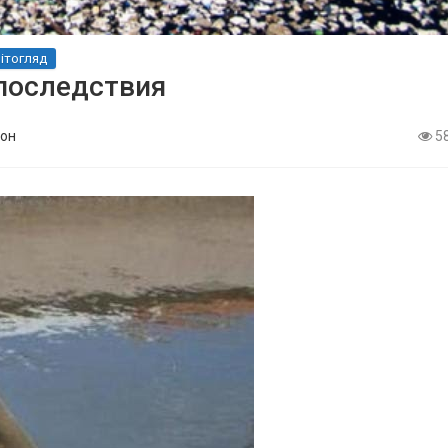
вітогляд
 последствия
он
5