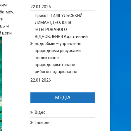
оким
22.01.2026
ба-меч,
Проєкт. ТИЛІГУЛЬСЬКИЙ
ти.
ЛИМАН ІДЕОЛОГІЯ
ицы и
ІНТЕГРОВАНОГО
 цепи.
ВІДНОВЛЕННЯ Адаптивний
водообмін – управління
природними ресурсами
-колективне
природоорієнтоване
рибогосподарювання
22.01.2026
МЕДІА
Відео
Галерея