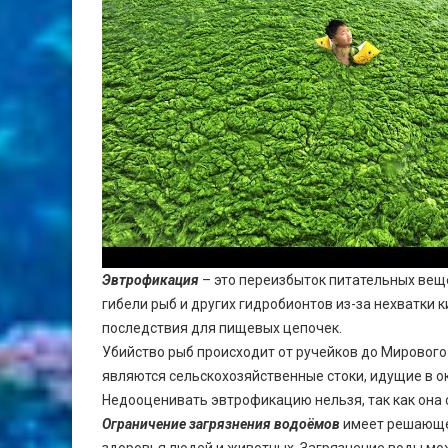
Эвтрофикация
– это переизбыток питательных вещ
гибели рыб и других гидробионтов из-за нехватки
последствия для пищевых цепочек.
Убийство рыб происходит от ручейков до Мировог
являются сельскохозяйственные стоки, идущие в о
Недооценивать эвтрофикацию нельзя, так как она
Ограничение загрязнения водоёмов
имеет решающее
здоровья людей и животных. Загрязнение воды мо