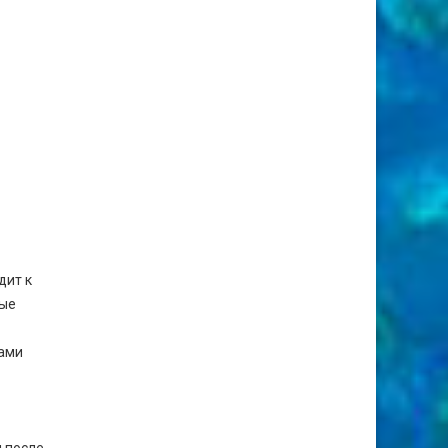
дит к
ные
вами
 после