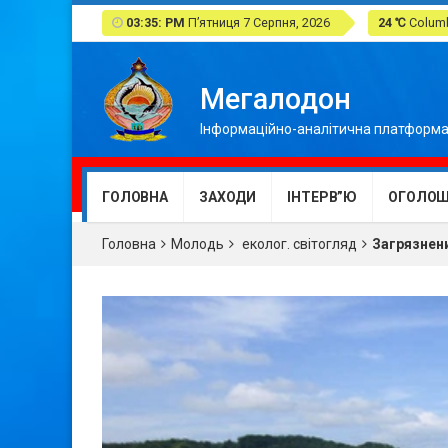
03:35: PM
П’ятниця 7 Серпня, 2026
24 ℃
Columb
Мегалодон
Інформаційно-аналітична платформа
ГОЛОВНА
ЗАХОДИ
ІНТЕРВ”Ю
ОГОЛОШ
Головна
Молодь
еколог. світогляд
Загрязнен