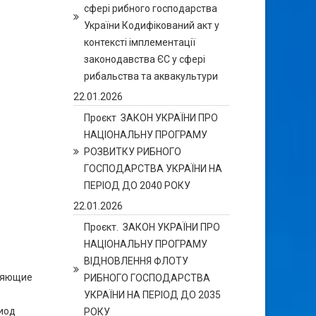
сфері рибного господарства
України Кодифікований акт у
контексті імплементації
законодавства ЄС у сфері
рибальства та аквакультури
22.01.2026
Проєкт ЗАКОН УКРАЇНИ ПРО
НАЦІОНАЛЬНУ ПРОГРАМУ
РОЗВИТКУ РИБНОГО
ГОСПОДАРСТВА УКРАЇНИ НА
ПЕРІОД ДО 2040 РОКУ
22.01.2026
Проєкт. ЗАКОН УКРАЇНИ ПРО
НАЦІОНАЛЬНУ ПРОГРАМУ
ВІДНОВЛЕННЯ ФЛОТУ
зняющие
РИБНОГО ГОСПОДАРСТВА
УКРАЇНИ НА ПЕРІОД ДО 2035
иод
РОКУ