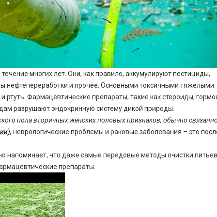
 течение многих лет. Они, как правило, аккумулируют пестициды,
ты нефтепереработки и прочее. Основными токсичными тяжелыми
и ртуть. Фармацевтические препараты, такие как стероиды, гормо
идам разрушают эндокринную систему дикой природы.
ского пола вторичных женских половых признаков, обычно связанно
ции
),
неврологические проблемы и раковые заболевания – это пос
о напоминает, что даже самые передовые методы очистки питье
фармацевтические препараты.