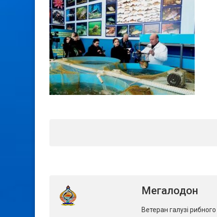
Мегалодон
Ветеран галузі рибног