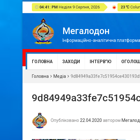
04:41: PM
Неділя 9 Серпня, 2026
23 ℃
Colum
Мегалодон
Інформаційно-аналітична платформа
ГОЛОВНА
ЗАХОДИ
ІНТЕРВ”Ю
ОГОЛОШ
Головна
Медіа
9d84949a33fe7c51954ce430193d
9d84949a33fe7c51954
Опубліковано
22.04.2020
автором
Мегалод