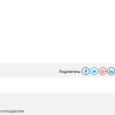
Поділитись:
о господарства