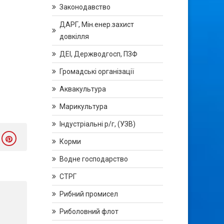
Законодавство
ДАРГ, Мін.енер.захист
довкілля
ДЕІ, Держводгосп, ПЗФ
Громадські організації
Аквакультура
Марикультура
Індустріальні р/г, (УЗВ)
Корми
Водне господарство
СТРГ
Рибний промисел
Риболовний флот