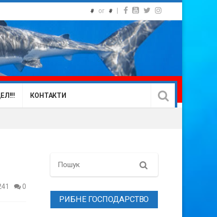
or
|
#
#
Л!!!
КОНТАКТИ
Search
241
0
РИБНЕ ГОСПОДАРСТВО