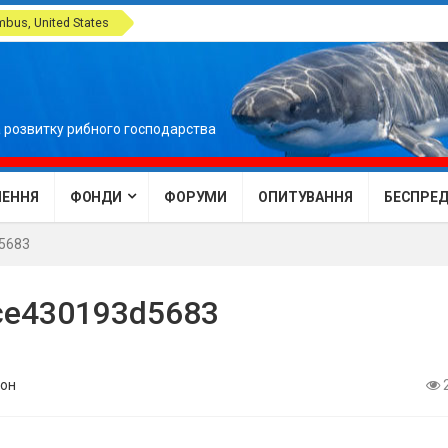
bus, United States
 розвитку рибного господарства
ЕННЯ
ФОНДИ
ФОРУМИ
ОПИТУВАННЯ
БЕСПРЕДЕ
5683
ce430193d5683
он