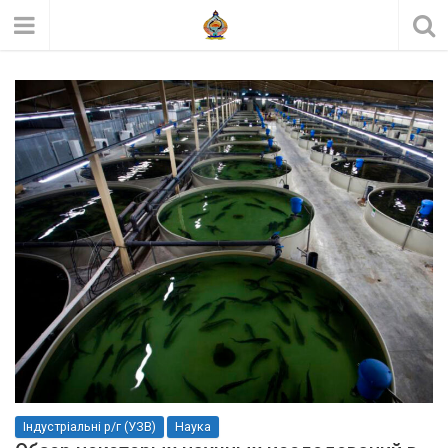
Індустріальні р/г (УЗВ)
Наука