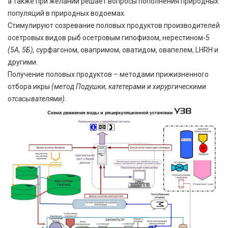
а также при желании решает вопросы пополнения природных
популяций в природных водоемах.
Стимулируют созревание половых продуктов производителей
осетровых видов рыб осетровым гипофизом, нерестином-5
(5А, 5Б)
,
сурфагоном, овапримом, оватидом, овапелем, LHRH и
другими.
Получение половых продуктов – методами прижизненного
отбора икры
(метод Подушки, катетерами и хирургическими
отсасывателями).