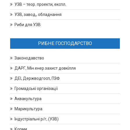
УЗВ – теор. проекти, експл.
УЗВ, завод,, обладнання
Риби для УЗВ
РИБНЕ ГОСПОДАРСТВО
Законодавство
ДАРГ, Мін.енер.захист довкілля
ДЕІ, Держводгосп, ПЗФ
Громадські організації
Аквакультура
Марикультура
Індустріальні р/г, (УЗВ)
Корми