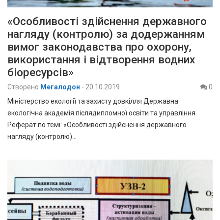
«Особливості здійснення державного
нагляду (контролю) за додержанням
вимог законодавства про охорону,
використання і відтворення водних
біоресурсів»
Створено
Мегалодон
-
20.10.2019
0
Міністерство екології та захисту довкілля Державна
екологічна академія післядипломної освіти та управління
Реферат по темі: «Особливості здійснення державного
нагляду (контролю)…