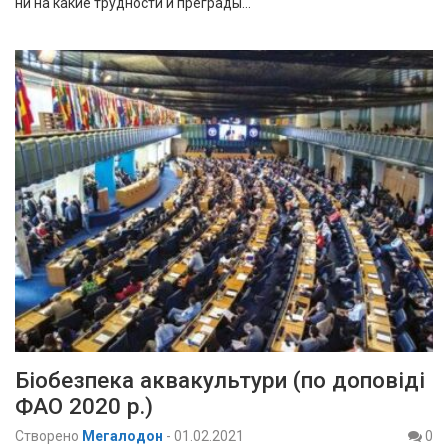
ни на какие трудности и преграды…
Біобезпека аквакультури (по доповіді
ФАО 2020 р.)
Створено
Мегалодон
-
01.02.2021
0