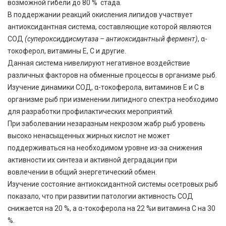
возможной гибели до 80 % стада.
В поддержании реакций окисления липидов участвует
антиоксидантная система, составляющие которой являются
СОД
(супероксиддисмутаза – антиоксидантный фермент)
, α-
токоферол, витамины Е, С и другие.
Данная система нивелируют негативное воздействие
различных факторов на обменные процессы в организме рыб.
Изучение динамики СОД, α-токоферола, витаминов Е и С в
организме рыб при изменении липидного спектра необходимо
для разработки профилактических мероприятий.
При заболевании незаразным некрозом жабр рыб уровень
высоко ненасыщенных жирных кислот не может
поддерживаться на необходимом уровне из-за снижения
активности их синтеза и активной деградации при
вовлечении в общий энергетический обмен.
Изучение состояние антиоксидантной системы осетровых рыб
показало, что при развитии патологии активность СОД
снижается на 20 %, а α-токоферола на 22 %и витамина С на 30
%.