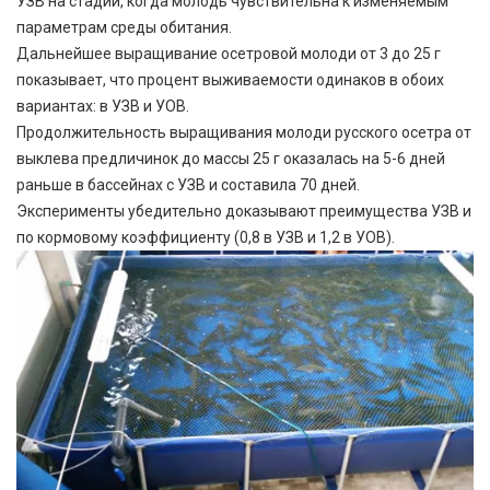
УЗВ на стадии, когда молодь чувствительна к изменяемым
параметрам среды обитания.
Дальнейшее выращивание осетровой молоди от 3 до 25 г
показывает, что процент выживаемости одинаков в обоих
вариантах: в УЗВ и УОВ.
Продолжительность выращивания молоди русского осетра от
выклева предличинок до массы 25 г оказалась на 5-6 дней
раньше в бассейнах с УЗВ и составила 70 дней.
Эксперименты убедительно доказывают преимущества УЗВ и
по кормовому коэффициенту (0,8 в УЗВ и 1,2 в УОВ).