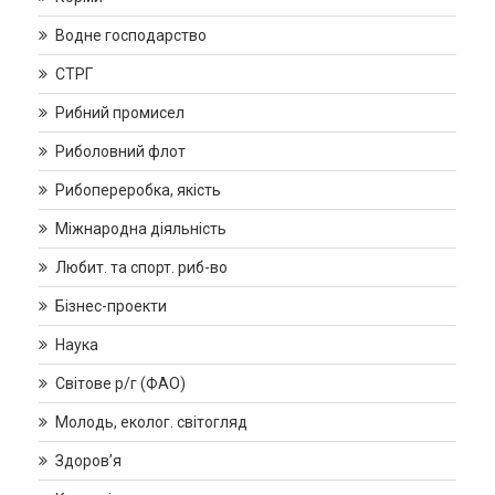
Водне господарство
СТРГ
Рибний промисел
Риболовний флот
Рибопереробка, якість
Міжнародна діяльність
Любит. та спорт. риб-во
Бізнес-проекти
Наука
Світове р/г (ФАО)
Молодь, еколог. світогляд
Здоров’я