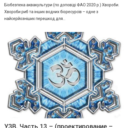
Біобезпека аквакультури (по доповіді ФАО 2020 р.) Хвороби.
Хвороби риб та інших водних біоресурсів – одне з
найсерйозніших перешкод для…
УЗВ. Часть 13 – (проектирование –