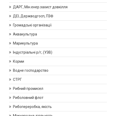
ДАРГ, Мін.енер.захист довкілля
ДЕІ, Держводгосп, ПЗФ
Громадські організації
Аквакультура
Марикультура
Індустріальні р/г, (УЗВ)
Корми
Водне господарство
СТРГ
Рибний промисел
Риболовний флот
Рибопереробка, якість
Міжнародна діяльність