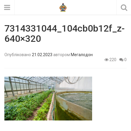
7314331044_104cb0b12f_z-
640×320
Опубліковано
21.02.2023
автором
Мегалодон
220
0