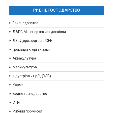
РИБНЕ ГОСПОДАРСТВО
Законодавство
ДАРГ, Мін.енер.захист довкілля
ДЕІ, Держводгосп, ПЗФ
Громадські організації
Аквакультура
Марикультура
Індустріальні р/г, (УЗВ)
Корми
Водне господарство
СТРГ
Рибний промисел