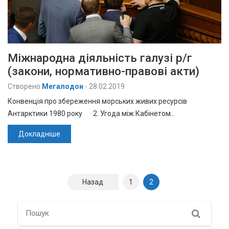
Міжнародна діяльність галузі р/г
(закони, нормативно-правові акти)
Створено
Мегалодон
-
28.02.2019
Конвенція про збереження морських живих ресурсів
Антарктики 1980 року 2. Угода між Кабінетом…
Докладніше
Навігація
Назад
1
2
записів
Search