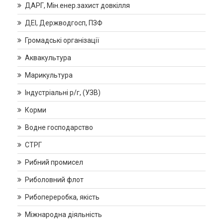
ДАРГ, Мін.енер.захист довкілля
ДЕІ, Держводгосп, ПЗФ
Громадські організації
Аквакультура
Марикультура
Індустріальні р/г, (УЗВ)
Корми
Водне господарство
СТРГ
Рибний промисел
Риболовний флот
Рибопереробка, якість
Міжнародна діяльність