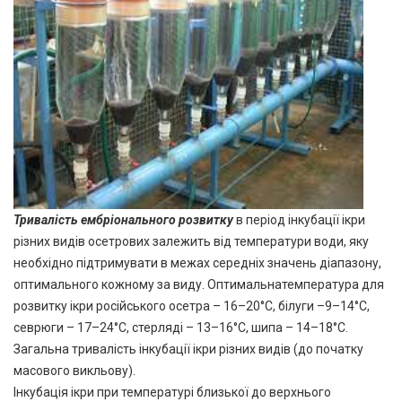
Т
ривалість ембріонального розвитку
в період інкубації ікри
різних видів осетрових залежить від температури води, яку
необхідно підтримувати в межах середніх значень діапазону,
оптимального кожному за виду. Оптимальнатемпература для
розвитку ікри російського осетра – 16–20°С, білуги –9–14°С,
севрюги – 17–24°С, стерляді – 13–16°С, шипа – 14–18°С.
Загальна тривалість інкубації ікри різних видів (до початку
масового викльову).
Інкубація ікри при температурі близької до верхнього