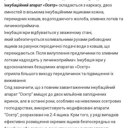
І
нкубаційний апарат
«Осетр»
складається з каркасу, двох
ємностей із вісьмома інкубаційними ящиками кожна,
перекидних ковшів, водоподаючого жолоба, зливних лотків та
личинкоприймача.
Інкубація ікри відбувається у зваженому стані,
який забезпечується коливальними рухами рибоводних
ящиків за рахунок періодичної подачі води з ковшів, що
перекидаються. Після вилуплення предличинки по зливним
лоткам надходять у личинкоприймач. Інкубація ікри у
вдосконалених безшумних апаратах «Осетр»
сприяла більшого виходу передличинок та підвищення їх
виживання.
Слід зазначити, що з повним завантаженням інкубаційний
апарат “Осетр” вміщує до двох мільйонів запліднених
ікринок, але в останні роки, особливо на невеликих осетрових
господарствах, використовують модифіковані апарати
“Осетр”, розраховані на 2-4 ящика. Крім того, у ряді випадків
ефективно розміщення окремих ящиків безпосередньо на