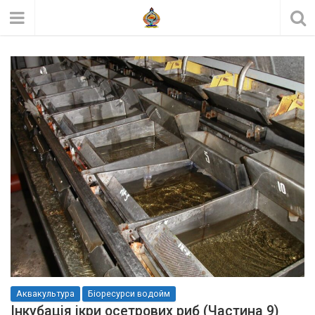
Аквакультура
Біоресурси водойм
Інкубація ікри осетрових риб (Частина 9)