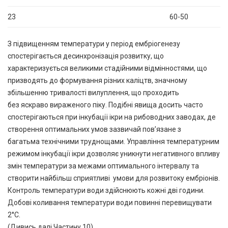
23
60-50
З підвищенням температури у період ембріогенезу
спостерігається десинхронізація розвитку, що
характеризується великими стадійними відмінностями, що
призводять до формування різних каліцтв, значному
збільшенню тривалості вилуплення, що проходить
без яскраво вираженого піку. Подібні явища досить часто
спостерігаються при інкубації ікри на рибоводних заводах, де
створення оптимальних умов зазвичай пов’язане з
багатьма технічними труднощами. Управління температурним
режимом інкубації ікри дозволяє уникнути негативного впливу
змін температури за межами оптимального інтервалу та
створити найбільш сприятливі умови для розвитоку ембріонів.
Контроль температури води здійснюють кожні дві години.
Добові коливання температури води повинні перевищувати
2°С.
(Дивись далі Частину 10)