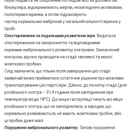
переглядають не озброєним поглядом або за допомогою
бінокуляра, відокремлюють мертві, незапліднені активовані,
поліспермні ікринки, а потім підраховують
частку нормальних ембріонів у загальній кількості ікринок у
пробі.
Спостереження за подальшим розвитком
ікри
.
Ведеться
спостереження за синхронністю та відповідними
нормами ембріонального розвитку осетрових. Зазначений
контроль зручно проводити на стадії «великої та малої
жовткової пробки».
Слід зазначити, що тільки після завершення цієї стадії
зазвичай може прийматися остаточне рішення про можливе
транспортування цієї партії ікри. Дійсно, до початку стадії (для
російського осетра – 31,4 години після запліднення при
температурі води 18°С). До кінця гаструляції гинуть всі яйця
російського осетра, що не запліднелися, а зародки, що
нормально розвиваються, не мають жовткових пробок, або
ці пробки дуже малі.
Порушення ембріонального розвитку
.
Типові порушення