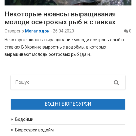
Некоторые нюансы выращивания
молоди осетровых рыб в ставках
Створено
Мегалодон
-
26.04.2020
0
Некоторые нюансы выращивание молоди осетровых рыб в
ставках В Украине выростные водоёмы, в которых
выращивают молодь осетровых рыб (да и…
Search
ВОДНІ БІОРЕСУРСИ
Водойми
Біоресурси водойм