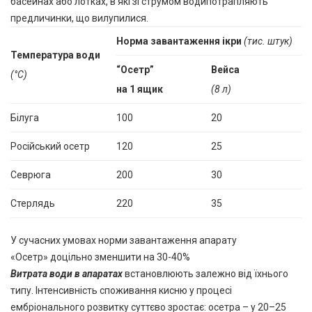
басейнах або лотках, в які зі струмом водипотрапляють
предличинки, що вилупилися.
Норма завантаження ікри
(тис. штук)
Температура води
“Осетр”
Вейса
(°С)
на 1 ящик
(8 л)
Білуга
100
20
Російський осетр
120
25
Севрюга
200
30
Стерлядь
220
35
У сучасних умовах норми завантаження апарату
«Осетр» доцільно зменшити на 30-40%
Витрата води в апаратах
встановлюють залежно від їхнього
типу. Інтенсивність споживання кисню у процесі
ембріонального розвитку суттєво зростає: осетра – у 20–25