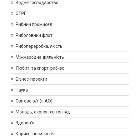
Водне господарство
СТРГ
Рибний промисел
Риболовний флот
Рибопереробка, якість
Міжнародна діяльність
Любит. та спорт. риб-во
Бізнес-проекти
Наука
Світове р/г (ФАО)
Молодь, еколог. світогляд
Здоров’я
Корисні посилання