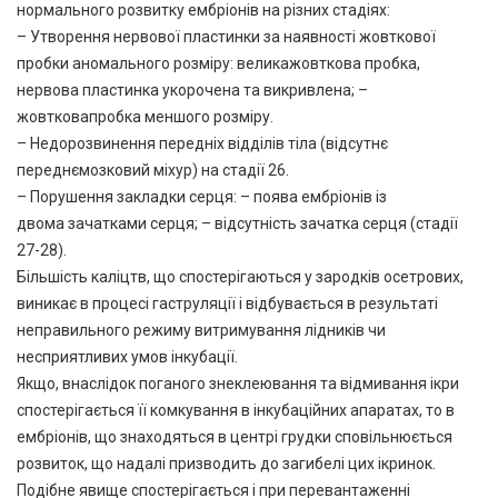
нормального розвитку ембріонів на різних стадіях:
– Утворення нервової пластинки за наявності жовткової
пробки аномального розміру: великажовткова пробка,
нервова пластинка укорочена та викривлена; –
жовтковапробка меншого розміру.
– Недорозвинення передніх відділів тіла (відсутнє
переднємозковий міхур) на стадії 26.
– Порушення закладки серця: – поява ембріонів із
двома зачатками серця; – відсутність зачатка серця (стадії
27-28).
Більшість каліцтв, що спостерігаються у зародків осетрових,
виникає в процесі гаструляції і відбувається в результаті
неправильного режиму витримування лідників чи
несприятливих умов інкубації.
Якщо, внаслідок поганого знеклеювання та відмивання ікри
спостерігається її комкування в інкубаційних апаратах, то в
ембріонів, що знаходяться в центрі грудки сповільнюється
розвиток, що надалі призводить до загибелі цих ікринок.
Подібне явище спостерігається і при перевантаженні