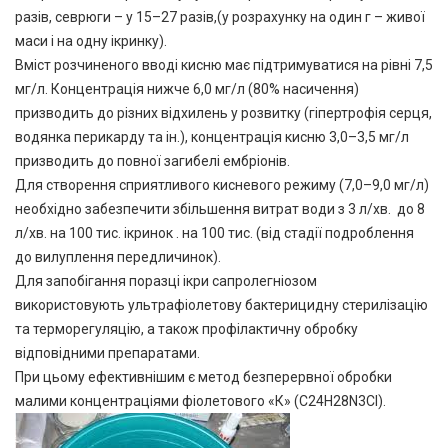
разів, севрюги – у 15–27 разів,(у розрахунку на один г – живої
маси і на одну ікринку).
Вміст розчиненого вводі кисню має підтримуватися на рівні 7,5
мг/л. Концентрація нижче 6,0 мг/л (80% насичення)
призводить до різних відхилень у розвитку (гіпертрофія серця,
водянка перикарду та ін.), концентрація кисню 3,0–3,5 мг/л
призводить до повної загибелі ембріонів.
Для створення сприятливого кисневого режиму (7,0–9,0 мг/л)
необхідно забезпечити збільшення витрат води з 3 л/хв. до 8
л/хв. на 100 тис. ікринок . на 100 тис. (від стадії подроблення
до вилуплення передличинок).
Для запобігання поразці ікри сапролегніозом
використовують ультрафіолетову бактерицидну стерилізацію
та терморегуляцію, а також профілактичну обробку
відповідними препаратами.
При цьому ефективнішим є метод безперервної обробки
малими концентраціями фіолетового «К» (C24H28N3Cl).