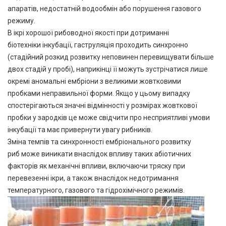
апаратів, недостатній водообмін або порушення газового
режиму.
В ікрі хорошої рибоводної якості при дотриманні
біотехніки інкубації, гаструляція проходить синхронно
(стадійний розкид розвитку неповинен перевищувати більше
двох стадій у пробі), наприкінці її можуть зустрічатися лише
окремі аномальні ембріони з великими жовтковими
пробками неправильної форми. Якщо у цьому випадку
спостерігаються значні відмінності у розмірах жовткової
пробки у зародків це може свідчити про несприятливі умови
інкубації та має привернути увагу рибників.
Зміна темпів та синхронності ембріонального розвитку
риб може виникати внаслідок впливу таких абіотичних
факторів як механічні впливи, включаючи тряску при
перевезенні ікри, а також внаслідок недотримання
температурного, газового та гідрохімічного режимів.