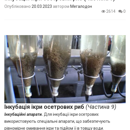
Опубліковано
20.03.2023
автором
Мегалодон
2614
0
Інкубація ікри
осетрових риб
(Частина 9)
Інкубаційні апарати
.
Для інкубації ікри осетрових
використовують спеціальні апарати, що забезпечують
рівномірне омивання ікри та підйом її в товщу води.