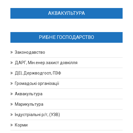
АКВАКУЛЬТУРА
РИБНЕ ГОСПОДАРСТВО
Законодавство
ДАРГ, Мін.енер.захист довкілля
ДЕІ, Держводгосп, ПЗФ
Громадські організації
Аквакультура
Марикультура
Індустріальні р/г, (УЗВ)
Корми