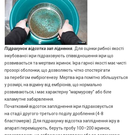
Підрахунок відсотка зап
ліднення
.
Для оцінки рибної якості
інкубованої ікри підраховують співвідношення ікри що
розвивається та мертвих ікринок. Ікра гарної якості має чисті
прозорі оболонки, що дозволяють чітко спостерігати
за перебігом ембріогенезу. Мертва ікра помітно збільшується
у розмірі, на відміну від ембріонів, що нормально
розвиваються, і має характерну “мармурову” або біле
каламутне забарвлення.
Початковий відсоток запліднення ікри підраховується
на стадії другого-третього поділу дроблення (4-8
бластомерів). Для підрахунку відсотка запліднення ікру в
апараті перемішують, беруть пробу 100–200 ікринок,