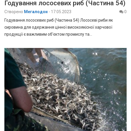
Годування лососевих риб (Частина 54)
Створено
Мегалодон
-
17.05.2023
0
Годування лососевих риб (Частина 54) Лососеві риби як
сировина для одержання цінної високоякісної харчової
продукції є важливим об’єктом промислу та…