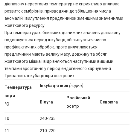
діапазону нерестових температур не сприятливо впливає
розвиток ембріонів, призводячи до збільшення числа
аномалій і вилуплення предличинок зменшими значеннями
жовткового ресурсу.
При температурах, близьких до нижчих значень діапазону
подовжується період інкубації, збільшується число
профілактичних обробок, проте вилуплюються
предличинки мають велику масу, довжину та обсяг
жовткового мішка і відрізняються наступними вищими
темпами зростання у період ендогенного харчування.
Тривалість інкубації ікри осетрових
Інкубація ікри
(годин)
Температура
води
Російський
Білуга
Севрюга
°С
осетр
10
240-235
11
210-220