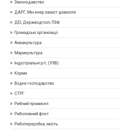
Законодавство
ДАРГ, Мін.енер.захист довкілля
ДЕІ, Держводгосп, ПЗФ
Громадські організації
Аквакультура
Марикультура
Індустріальні р/г, (УЗВ)
Корми
Водне господарство
СТРГ
Рибний промисел
Риболовний флот
Рибопереробка, якість