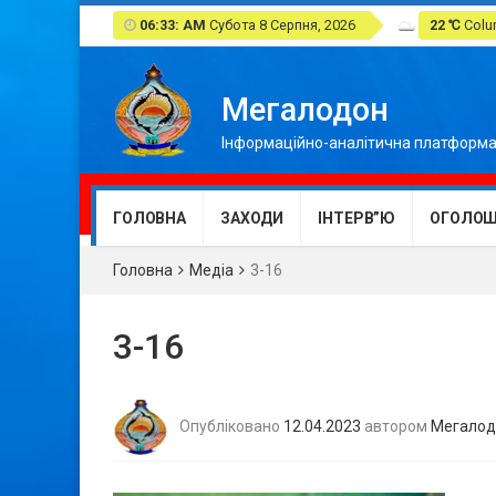
06:33: AM
Субота 8 Серпня, 2026
22 ℃
Colum
Мегалодон
Інформаційно-аналітична платформа
ГОЛОВНА
ЗАХОДИ
ІНТЕРВ”Ю
ОГОЛОШ
Головна
Медіа
3-16
3-16
Опубліковано
12.04.2023
автором
Мегалод