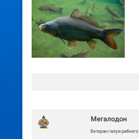
Мегалодон
Ветеран галузі рибног