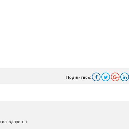
Поділитись:
о господарства