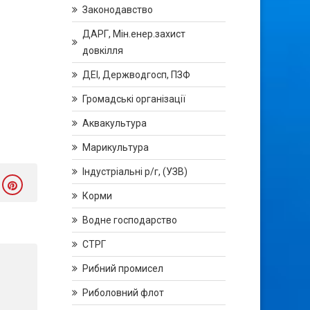
Законодавство
ДАРГ, Мін.енер.захист
довкілля
ДЕІ, Держводгосп, ПЗФ
Громадські організації
Аквакультура
Марикультура
Індустріальні р/г, (УЗВ)
Корми
Водне господарство
СТРГ
Рибний промисел
Риболовний флот