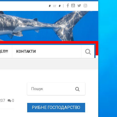
or
|
#
#
Л!!!
КОНТАКТИ
Search
207
0
РИБНЕ ГОСПОДАРСТВО