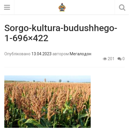
Sorgo-kultura-budushhego-
1-696×422
Опубліковано
13.04.2023
автором
Мегалодон
201
0