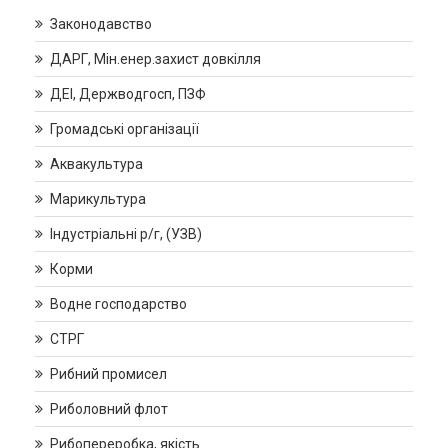
Законодавство
ДАРГ, Мін.енер.захист довкілля
ДЕІ, Держводгосп, ПЗФ
Громадські організації
Аквакультура
Марикультура
Індустріальні р/г, (УЗВ)
Корми
Водне господарство
СТРГ
Рибний промисел
Риболовний флот
Рибопереробка, якість