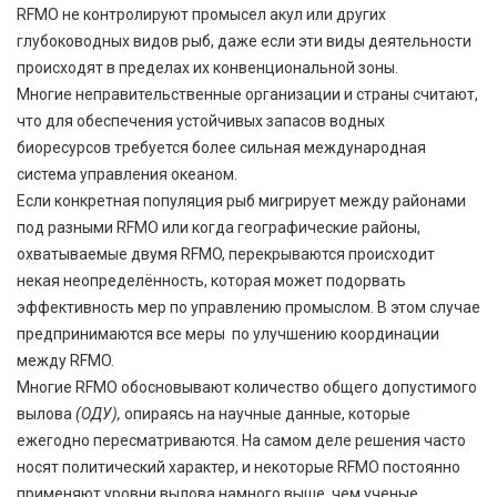
RFMO не контролируют промысел акул или других
глубоководных видов рыб, даже если эти виды деятельности
происходят в пределах их конвенциональной зоны.
Многие неправительственные организации и страны считают,
что для обеспечения устойчивых запасов водных
биоресурсов требуется более сильная международная
система управления океаном.
Если конкретная популяция рыб мигрирует между районами
под разными RFMO или когда географические районы,
охватываемые двумя RFMO, перекрываются происходит
некая неопределённость, которая может подорвать
эффективность мер по управлению промыслом. В этом случае
предпринимаются все меры по улучшению координации
между RFMO.
Многие RFMO обосновывают количество общего допустимого
вылова
(ОДУ),
опираясь на научные данные, которые
ежегодно пересматриваются. На самом деле решения часто
носят политический характер, и некоторые RFMO постоянно
применяют уровни вылова намного выше, чем ученые