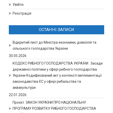
Увійти
Реєстрація
ОСТАННІ ЗАПИСИ
Відкритий лист до Міністра економіки, довкілля та
сільського господарства України
30.05.2026
КОДЕКС РИБНОГО ГОСПОДАРСТВА УКРАЇНИ Засади
державної політики у сфері рибного господарства
України Кодифікований акт у контексті імплементації
законодавства ЄС у сфері рибальства та
аквакультури
22.01.2026
Проєкт ЗАКОН УКРАЇНИ ПРО НАЦІОНАЛЬНУ
ПРОГРАМУ РОЗВИТКУ РИБНОГО ГОСПОДАРСТВА