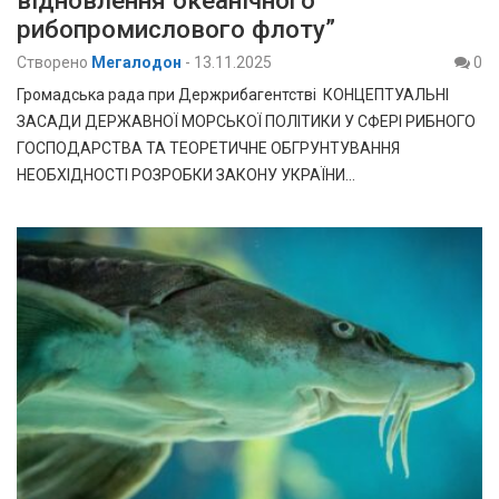
рибопромислового флоту”
Створено
Мегалодон
-
13.11.2025
0
Громадська рада при Держрибагентстві КОНЦЕПТУАЛЬНІ
ЗАСАДИ ДЕРЖАВНОЇ МОРСЬКОЇ ПОЛІТИКИ У СФЕРІ РИБНОГО
ГОСПОДАРСТВА ТА ТЕОРЕТИЧНЕ ОБГРУНТУВАННЯ
НЕОБХІДНОСТІ РОЗРОБКИ ЗАКОНУ УКРАЇНИ…