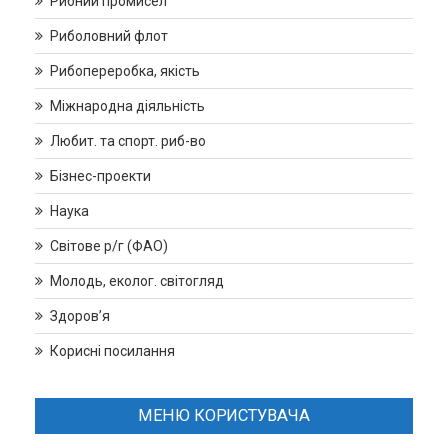
Рибний промисел
Риболовний флот
Рибопереробка, якість
Міжнародна діяльність
Любит. та спорт. риб-во
Бізнес-проекти
Наука
Світове р/г (ФАО)
Молодь, еколог. світогляд
Здоров’я
Корисні посилання
МЕНЮ КОРИСТУВАЧА