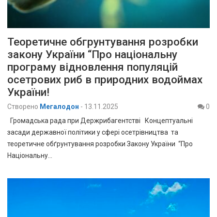
Теоретичне обгрунтування розробки
закону України “Про національну
програму відновлення популяцій
осетрових риб в природних водоймах
України!
Створено
Мегалодон
-
13.11.2025
0
Громадська рада при Держрибагентстві Концептуальні
засади державної політики у сфері осетрівництва та
теоретичне обґрунтування розробки Закону України “Про
Національну…