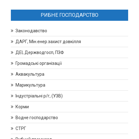
РИБНЕ ГОСПОДАРСТВО
Законодавство
ДАРГ, Мін.енер.захист довкілля
ДЕІ, Держводгосп, ПЗФ
Громадські організації
Аквакультура
Марикультура
Індустріальні р/г, (УЗВ)
Корми
Водне господарство
СТРГ