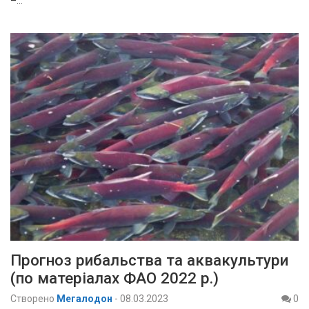
–…
Прогноз рибальства та аквакультури
(по матеріалах ФАО 2022 р.)
Створено
Мегалодон
-
08.03.2023
0