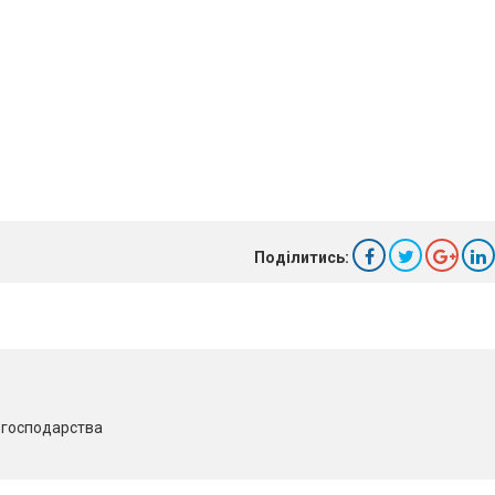
Поділитись:
о господарства