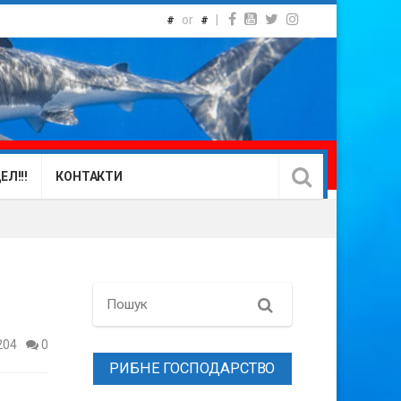
or
|
#
#
Л!!!
КОНТАКТИ
Search
204
0
РИБНЕ ГОСПОДАРСТВО