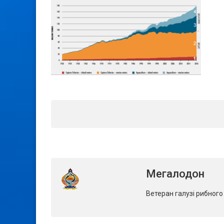
Мегалодон
Ветеран галузі рибног