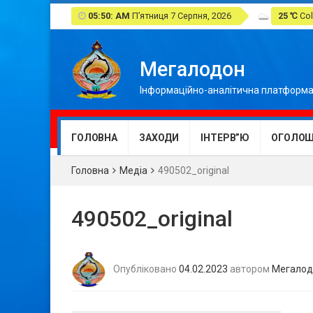
05:50: AM
П’ятниця 7 Серпня, 2026
25 ℃
Col
Мегалодон
Інформаційно-аналітична платформа
ГОЛОВНА
ЗАХОДИ
ІНТЕРВ”Ю
ОГОЛОШ
Головна
Медіа
490502_original
490502_original
Опубліковано
04.02.2023
автором
Мегалод