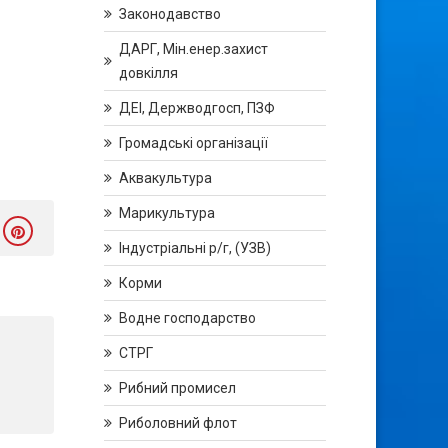
Законодавство
ДАРГ, Мін.енер.захист
довкілля
ДЕІ, Держводгосп, ПЗФ
Громадські організації
Аквакультура
Марикультура
Індустріальні р/г, (УЗВ)
Корми
Водне господарство
СТРГ
Рибний промисел
Риболовний флот