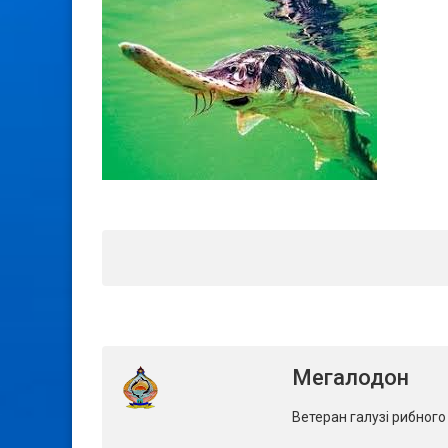
Мегалодон
Ветеран галузі рибног