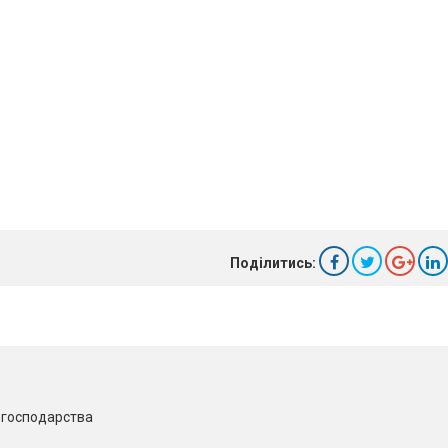
Поділитись:
о господарства