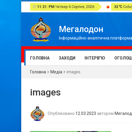
11:21: PM
Четвер 6 Серпня, 2026
32 ℃
Colum
Мегалодон
Інформаційно-аналітична платформа
ГОЛОВНА
ЗАХОДИ
ІНТЕРВ”Ю
ОГОЛОШ
Головна
Медіа
images
images
Опубліковано
12.03.2023
автором
Мегалод