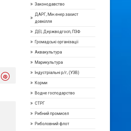
Законодавство
ДАРГ, Мін.енер.захист
довкілля
ДЕІ, Держводгосп, ПЗФ
Громадські організації
Аквакультура
Марикультура
Індустріальні р/г, (УЗВ)
Корми
Водне господарство
СТРГ
Рибний промисел
Риболовний флот