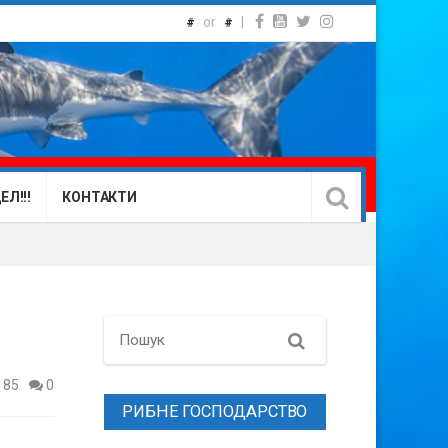
or
|
#
#
Л!!!
КОНТАКТИ
Search
185
0
РИБНЕ ГОСПОДАРСТВО