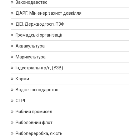
Законодавство
ДАРГ, Мін.енер.захист довкілля
ДЕІ, Держводгосп, ПЗФ
Громадські організації
Аквакультура
Марикультура
Індустріальні р/г, (УЗВ)
Корми
Водне господарство
СТРГ
Рибний промисел
Риболовний флот
Рибопереробка, якість