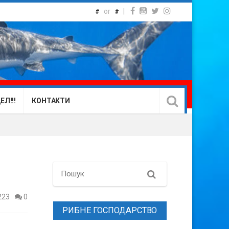
or
|
#
#
Л!!!
КОНТАКТИ
Search
223
0
РИБНЕ ГОСПОДАРСТВО