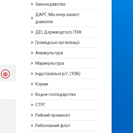
Законодавство
ДАРГ, Мін.енер.захист
довкілля
ДЕІ, Держводгосп, ПЗФ
Громадські організації
Аквакультура
Марикультура
Індустріальні р/г, (УЗВ)
Корми
Водне господарство
СТРГ
Рибний промисел
Риболовний флот