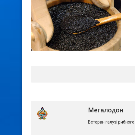
Мегалодон
Ветеран галузі рибног