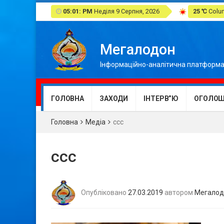
05:01: PM
Неділя 9 Серпня, 2026
25 ℃
Colum
Мегалодон
Інформаційно-аналітична платформа
ГОЛОВНА
ЗАХОДИ
ІНТЕРВ”Ю
ОГОЛОШ
Головна
Медіа
ccc
ccc
Опубліковано
27.03.2019
автором
Мегалод