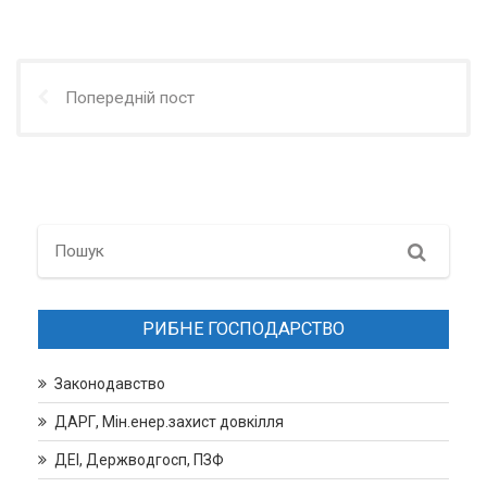
Попередній пост
Search
РИБНЕ ГОСПОДАРСТВО
Законодавство
ДАРГ, Мін.енер.захист довкілля
ДЕІ, Держводгосп, ПЗФ