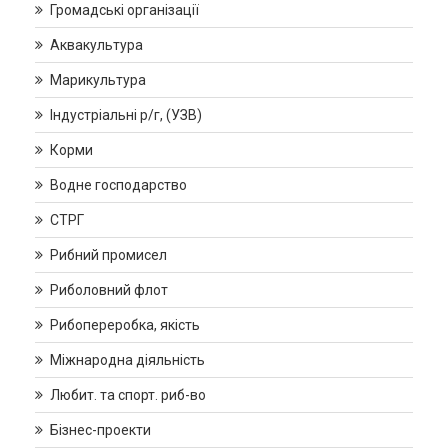
Громадські організації
Аквакультура
Марикультура
Індустріальні р/г, (УЗВ)
Корми
Водне господарство
СТРГ
Рибний промисел
Риболовний флот
Рибопереробка, якість
Міжнародна діяльність
Любит. та спорт. риб-во
Бізнес-проекти