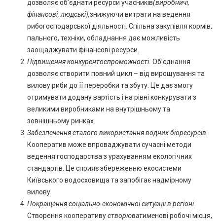
дозволяє об’єднати ресурси учасників
(виробничі,
фінансові, людські),
знижуючи витрати на ведення
рибогосподарської діяльності. Спільна закупівля кормів,
пального, техніки, обладнання дає можливість
заощаджувати фінансові ресурси.
Підвищення конкурентоспроможності.
Об’єднання
дозволяє створити повний цикл – від вирощування та
вилову риби до її переробки та збуту. Це дає змогу
отримувати додану вартість і на рівні конкурувати з
великими виробниками на внутрішньому та
зовнішньому ринках.
Забезпечення сталого використання водних біоресурсів.
Кооператив може впроваджувати сучасні методи
ведення господарства з урахуванням екологічних
стандартів. Це сприяє збереженню екосистеми
Київського водосховища та запобігає надмірному
вилову.
Покращення соціально-економічної ситуації в регіоні.
Створення кооперативу
створюватиме
нові робочі місця,