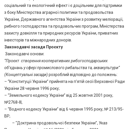
соціальний та екологічний ефект і є доцільним для підтримки
з боку Міністерства аграрної политики та продовольства
України, Державного агентства України з розвитку меліорації,
рибного господарства та продовольчих програм, Міністерства
захисту довкілля та природних ресурсів України, приватних
інвесторів та міжнародних донорів.
Законодавчі засади Проєкту
Законодавчі основи:
“Проєкт створення кооперативних рибогосподарських
об’єднань у сфері промислового рибальства та, аквакультури”
(Концептуальні засади)
розроблий відповідно до положень:
– “Конституції України” прийнята на п’ятій сесії Верховної Ради
України 28 червня 1996 року;
– “Земельного кодексу України” від 25 жовтня 2001 року,
№2768-III,
– “Водного кодексу України” від 6 червня 1995 року, № 213/95-
ВР;
– “Доктрина продовольчої безпеки України”, Указ