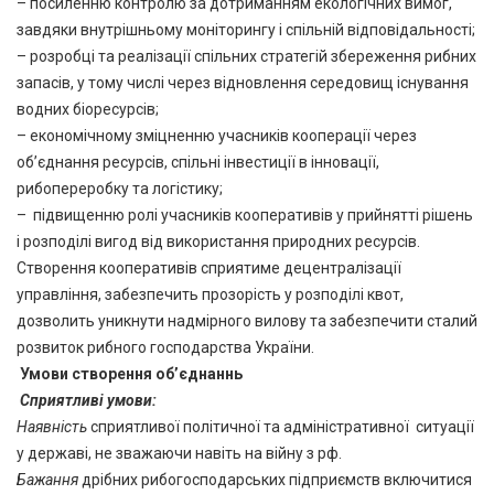
– посиленню контролю за дотриманням екологічних вимог,
завдяки внутрішньому моніторингу і спільній відповідальності;
– розробці та реалізації спільних стратегій збереження рибних
запасів, у тому числі через відновлення середовищ існування
водних біоресурсів;
– економічному зміцненню учасників кооперації через
об’єднання ресурсів, спільні інвестиції в інновації,
рибопереробку та логістику;
– підвищенню ролі учасників кооперативів у прийнятті рішень
і розподілі вигод від використання природних ресурсів.
Створення кооперативів сприятиме децентралізації
управління, забезпечить прозорість у розподілі квот,
дозволить уникнути надмірного вилову та забезпечити сталий
розвиток рибного господарства України.
Умови створення обʼєднаннь
Сприятливі умови:
Наявність
сприятливої політичної та адміністративної ситуації
у державі, не зважаючи навіть на війну з рф.
Бажання
дрібних рибогосподарських підприємств включитися