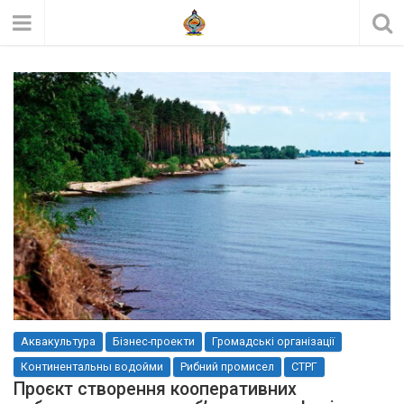
Аквакультура
Бізнес-проекти
Громадські організації
Континентальны водойми
Рибний промисел
СТРГ
Проєкт створення кооперативних