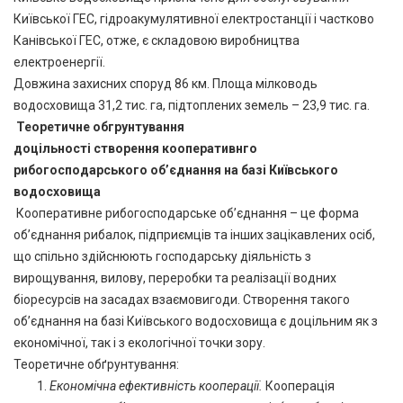
Київської ГЕС, гідроакумулятивної електростанції і частково
Канівської ГЕС, отже, є складовою виробництва
електроенергії.
Довжина захисних споруд 86 км. Площа мілководь
водосховища 31,2 тис. га, підтоплених земель – 23,9 тис. га.
Теоретичне обгрунтування
доцільності створення кооперативнго
рибогосподарського об’єднання на базі Київського
водосховища
Кооперативне рибогосподарське об’єднання – це форма
об’єднання рибалок, підприємців та інших зацікавлених осіб,
що спільно здійснюють господарську діяльність з
вирощування, вилову, переробки та реалізації водних
біоресурсів на засадах взаємовигоди. Створення такого
об’єднання на базі Київського водосховища є доцільним як з
економічної, так і з екологічної точки зору.
Теоретичне обґрунтування:
Економічна ефективність кооперації.
Кооперація