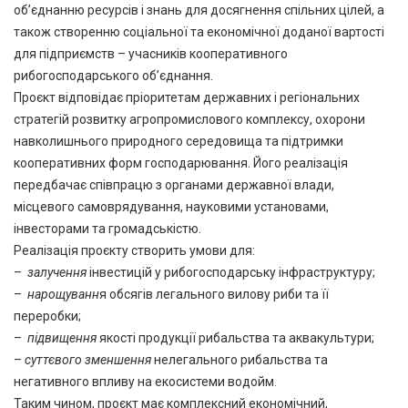
об’єднанню ресурсів і знань для досягнення спільних цілей, а
також створенню соціальної та економічної доданої вартості
для підприємств – учасників кооперативного
рибогосподарського об’єднання.
Проєкт відповідає пріоритетам державних і регіональних
стратегій розвитку агропромислового комплексу, охорони
навколишнього природного середовища та підтримки
кооперативних форм господарювання. Його реалізація
передбачає співпрацю з органами державної влади,
місцевого самоврядування, науковими установами,
інвесторами та громадськістю.
Реалізація проєкту створить умови для:
–
залучення
інвестицій у рибогосподарську інфраструктуру;
–
нарощуванн
я обсягів легального вилову риби та її
переробки;
–
підвищення
якості продукції рибальства та аквакультури;
–
суттєвого зменшення
нелегального рибальства та
негативного впливу на екосистеми водойм.
Таким чином, проєкт має комплексний економічний,