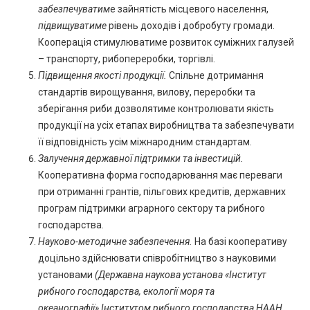
забезпечуватим
е зайнятість місцевого населення,
підвищуватиме
рівень доходів і добробуту громади.
Кооперація стимулюватиме розвиток суміжних галузей
– транспорту, рибопереробки, торгівлі.
Підвищення якості продукції.
Спільне дотримання
стандартів вирощування, вилову, переробки та
зберігання риби дозволятиме контролювати якість
продукції на усіх етапах виробництва та забезпечувати
її відповідність усім міжнародним стандартам.
Залучення державної підтримки та інвестицій.
Кооперативна форма господарювання має переваги
при отриманні грантів, пільгових кредитів, державних
програм підтримки аграрного сектору та рибного
господарства.
Науково-методичне забезпечення.
На базі кооперативу
доцільно здійснювати співробітництво з науковими
установами
(
Державна наукова установа «Інститут
рибного господарства, екології моря та
океанографії»,
Інститутом рибного господарства НААН