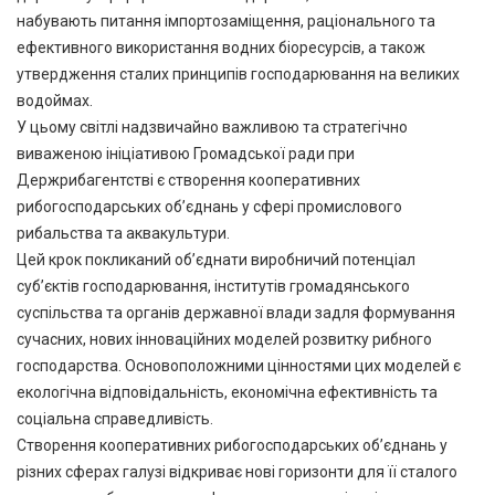
набувають питання імпортозаміщення, раціонального та
ефективного використання водних біоресурсів, а також
утвердження сталих принципів господарювання на великих
водоймах.
У цьому світлі надзвичайно важливою та стратегічно
виваженою ініціативою Громадської ради при
Держрибагентстві є створення кооперативних
рибогосподарських об’єднань у сфері промислового
рибальства та аквакультури.
Цей крок покликаний об’єднати виробничий потенціал
суб’єктів господарювання, інститутів громадянського
суспільства та органів державної влади задля формування
сучасних, нових інноваційних моделей розвитку рибного
господарства. Основоположними цінностями цих моделей є
екологічна відповідальність, економічна ефективність та
соціальна справедливість.
Створення кооперативних рибогосподарських об’єднань у
різних сферах галузі відкриває нові горизонти для її сталого