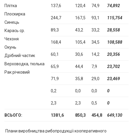
Плітка
137,6
120,4
74,9
74,892
Плоскирка
244,7
167,5
93,1
115,754
Синець
89,3
43,2
33,2
28,558
Карась ср.
Чехоня
168,4
105,4
34,5
108,588
Окунь
60,1
30,6
14,2
20,356
Дрібний частик
Верховодка, тюлька
65,9
44,4
7,9
23,702
Рак річковий
71,9
35,8
29,0
23,469
0,2
0,0
0,0
0
2,3
2,3
0,5
0
ВСЬОГО:
1381,6
850,3
454,8
649,130
Плани виробництва рибопродукції кооперативного