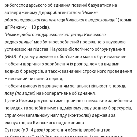
рибогосподарського об’єднання повинні базуватися на
затвердженому Держрибагентством
“Режимі
рбогосподарської експлуатації Київського водосховища”
(термін
дії Режиму – 10 років)
.
“Режим рибогосподарської експлуатації Київського
водосховища”
має бути розроблений профільною науковою
установою на підставі Науково-біологічного обґрунтування
(НБО).
У цьому документі обов’язково мають бути визначені:
– обсяги щорічного зариблення із розподілом за видами
водних біоресурсів, а також зазначені строки його проведення
– весняний чи осінній період;
– обсяги вилову із зазначенням загальної кількості знарядь
лову
(по видах)
на кооперативне об’єднання.
Даний Режим регулюватиме щорічне оптимальне зариблення
по видах та запобігатиме надмірному лову водних біоресурсів,
сприяючи загальному нагляду (контролю) держави за
експуатацією Київського водосховища.
Суттєве
(у 3–4 рази)
зростання обсягів виробництва