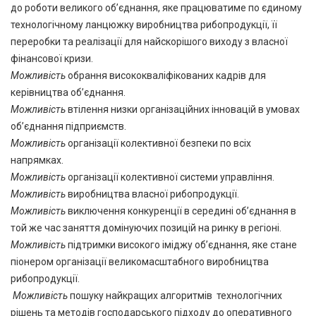
до роботи великого об’єднання, яке працюватиме по єдиному
технологічному ланцюжку виробництва рибопродукції, її
переробки та реалізації для найскорішого виходу з власної
фінансової кризи.
Можливість
обрання висококваліфікованих кадрів для
керівництва об’єднання.
Можливість
втілення низки організаційних інновацій в умовах
об’єднання підприємств.
Можливість
організації колективної безпеки по всіх
напрямках.
Можливість
організації колективної системи управління.
Можливість
виробництва власної рибопродукції.
Можливість
виключення конкуренції в середині об’єднання в
той же час заняття домінуючих позицій на ринку в регіоні.
Можливість
підтримки високого іміджу об’єднання, яке стане
піонером організації великомасштабного виробництва
рибопродукції.
Можливість
пошуку найкращих алгоритмів технологічних
рішень та методів господарського підходу до оперативного