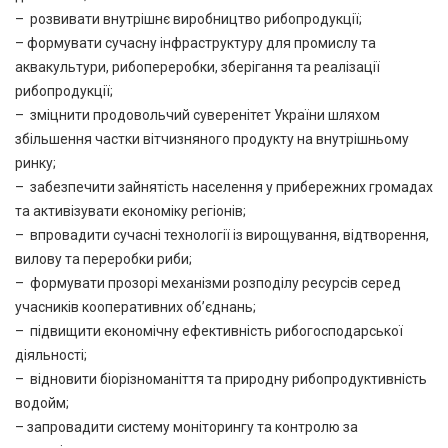
– розвивати внутрішнє виробництво рибопродукції;
– формувати сучасну інфраструктуру для промислу та
аквакультури, рибопереробки, зберігання та реалізації
рибопродукції;
– зміцнити продовольчий суверенітет України шляхом
збільшення частки вітчизняного продукту на внутрішньому
ринку;
– забезпечити зайнятість населення у прибережних громадах
та активізувати економіку регіонів;
– впровадити сучасні технології із вирощування, відтворення,
вилову та переробки риби;
– формувати прозорі механізми розподілу ресурсів серед
учасників кооперативних об’єднань;
– підвищити економічну ефективність рибогосподарської
діяльності;
– відновити біорізноманіття та природну рибопродуктивність
водойм;
– запровадити систему моніторингу та контролю за