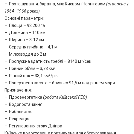
– Розташування: Україна, між Києвом і Черніговом
(створене у
1964–1966 роках)
Основні параметри:
– Площа – 92 200 га
– Довжина – 110 км
– Ширина – 3-12 км
– Середня глибина – 4,1 м
– Мілководдя до 2 м
– Пропускна здатність греблі – 8140 м³/сек
– Повний об’єм – 3,73 км³
– Річний стік – 33,1 км³/рік
– Поверхнева висота – близько 91,5 м над рівнем моря
Призначення:
– Гідроенергетика
(робота Київської ГЕС)
– Водопостачання
– Рибальство
– Рекреація
– Регулювання стоку Дніпра
Київське водосховище призначене для обслуговування