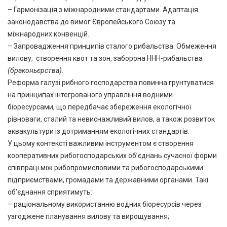
– Гармонізація з міжнародними стандартами. Адаптація
законодавства до вимог Європейського Союзу та
міжнародних конвенцій
.
– Запровадження принципів сталого рибальства. Обмеження
вилову, створення квот та зон, заборона ННН-рибальства
(браконьєрства)
.
Реформа галузі рибного господарства повинна грунтуватися
на принципах інтегрованого управління водними
біоресурсами, що передбачає збереження екологічної
рівноваги, сталий та невиснажливий вилов, а також розвиток
аквакультури із дотриманням екологічних стандартів.
У цьому контексті важливим інструментом є створення
кооперативних рибогосподарських об’єднань сучасної форми
співпраці між рибопромисловими та рибогосподарськими
підприємствами, громадами та державними органами. Такі
об’єднання сприятимуть:
– раціональному використанню водних біоресурсів через
узгоджене планування вилову та вирощування;