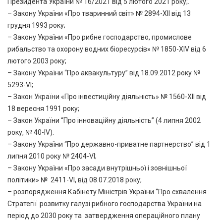
Президента України № 16/2021 від 5 лютого 2021 року;.
– Закону України «Про тваринний світ» № 2894-XII від 13
грудня 1993 року;
– Закону України «Про рибне господарство, промислове
рибальство та охорону водних біоресурсів» № 1850-XIV від 6
лютого 2003 року;
– Закону України “Про аквакультуру” від 18.09.2012 року №
5293-VI;
– Закон України «Про інвестиційну діяльність» № 1560-XII від
18 вересня 1991 року;
– Закон України “Про інноваційну діяльність” (4 липня 2002
року, № 40-IV).
– Закону України “Про державно-приватне партнерство” від 1
липня 2010 року № 2404-VI;
– Закону України «Про засади внутрішньої і зовнішньої
політики» № 2411-VI, від 08.07.2018 року;
– розпорядження Кабінету Міністрів України “Про схвалення
Стратегії розвитку галузі рибного господарства України на
період до 2030 року та затвердження операційного плану