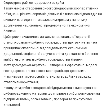
біоресурсів рибгосподарських водойм.
Таким чином, створення рибогосподарських кооперативних
об’єднань різних напрямків діяльноті є вчасною відповіддю на
виклики сьогодення та важливим кроком у напрямку
досягнення національної продовольчої та економічної
безпеки.
Цей проєкт є частиною загальнонаціональної стратегії
сталого розвитку рибного господарства, що грунтується на
принципах екологічної відповідальності, економічної
доцільності, соціальної залученості та державного бачення
майбутнього галузі рибного господарства України.
Мета громадської ініціативи
– створення ефективної моделі
господарювання на основі кооперації, що дозволить:
– активізувати ресурсний потенціал водойм на засадах
сталого використання;
– залучити рибогосподарські підприємства з вирощування
рибопосадкового матеріалу до спільної з рибопромисловими
підприємствами, організованої, прозорої та прибуткової
діяльності;