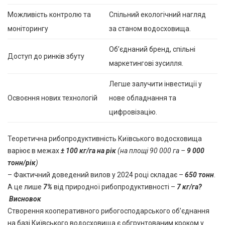
Можливість контролю та
Спільний екологічний нагляд
моніторингу
за станом водосховища.
Об’єднаний бренд, спільні
Доступ до ринків збуту
маркетингові зусилля.
Легше залучити інвестиції у
Освоєння нових технологій
нове обладнання та
цифровізацію.
Теоретична рибопродуктивність Київського водосховища
варіює в межах
± 100 кг/га на рік
(на площі 90 000 га –
9 000
тонн/рік
)
– Фактичний доведений вилов у 2024 році складає –
650 тонн
.
А це лише
7%
від природної рибопродуктивності –
7 кг/га?
Висновок
Створення кооперативного рибогосподарського об’єднання
на базі Київського водосховища є обгрунтованим кроком у