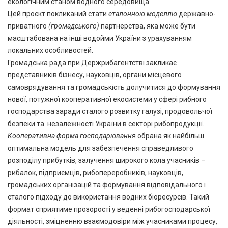
екологічним станом водного середовища.
Цей проєкт покликаний стати
еталонною моделлю
державно-
приватного
(громадського)
партнерства, яка може бути
масштабована на інші водойми України з урахуванням
локальних особливостей.
Громадська рада при Держрибагентстві закликає
представників бізнесу, науковців, органи місцевого
самоврядування та громадськість долучитися до формування
нової, потужної кооперативної екосистеми у сфері рибного
господарства заради сталого розвитку галузі, продовольчої
безпеки та незалежності України в секторі рибопродукції.
Кооперативна форма господарюванн
я обрана як найбільш
оптимальна модель для забезпечення справедливого
розподілу прибутків, залучення широкого кола учасників –
рибалок, підприємців, рибопереробників, науковців,
громадських організацій та формування відповідального і
сталого підходу до використання водних біоресурсів. Такий
формат сприятиме прозорості у веденні рибогосподарської
діяльності, зміцненню взаємодовіри між учасниками процесу,