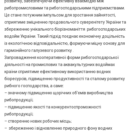
розвитку, забезпечуючи ефективну взаємодію між
рибопромисловими та рибогосподарськими підприємствами.
Це стане потужним імпульсом для зростання зайнятості,
сприятиме зміцненню продовольчого суверенітету України та
збереженню унікального біорізноманіття рибогосподарських
водойм України. Такий підхід поєднає економічну доцільність
із екологічною відповідальністю, формуючи міцну основу для
гармонійного галузевого розвитку .
Запровадження кооперативної форми рибогосподарської
діяльності на промислових та аквакультурних водоймах
країни сприятиме ефективному використанню водних
біоресурсів, підвищенню продуктивності та сталому розвитку
рибного господарства, а саме:
– значному підвищенню щорічних об’ємів виробництва
рибопродукції;
– підвищенню якості та конкурентоспроможності
рибопродукції;
– створенню нових робочих місць;
– збереженню і відновленню природного фону водних