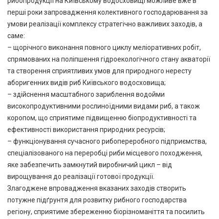
рибопродукції на Київському водосховищі можливе вже в
перші роки запровадження колективного господарювання за
умови реалізації комплексу стратегічно важливих заходів, а
саме:
– щорічного виконання повного циклу меліоративних робіт,
спрямованих на поліпшення гідроекологічного стану акваторії
та створення сприятливих умов для природного нересту
аборигенних видів риб Київського водосховища;
– здійснення масштабного зариблення водойми
високопродуктивними рослиноїдними видами риб, а також
коропом, що сприятиме підвищенню біопродуктивності та
ефективності використання природних ресурсів;
– функціонування сучасного рибопереробного підприємства,
спеціалізованого на переробці риби місцевого походження,
яке забезпечить замкнутий виробничий цикл – від
вирощування до реалізації готової продукції.
Злагоджене впровадження вказаних заходів створить
потужне підґрунтя для розвитку рибного господарства
регіону, сприятиме збереженню біорізноманіття та посилить