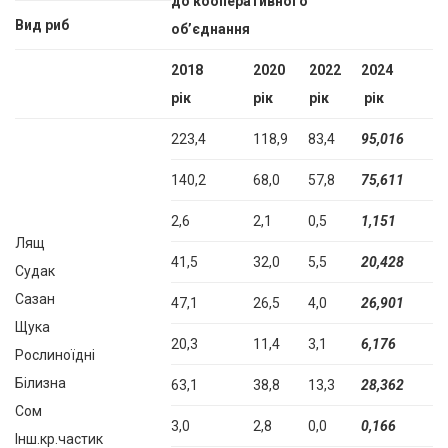
до кооперативного
Вид риб
об’єднання
2018
2020
2022
2024
рік
рік
рік
рік
223,4
118,9
83,4
95,016
140,2
68,0
57,8
75,611
2,6
2,1
0,5
1,151
Лящ
41,5
32,0
5,5
20,428
Судак
Сазан
47,1
26,5
4,0
26,901
Щука
20,3
11,4
3,1
6,176
Рослиноїдні
Білизна
63,1
38,8
13,3
28,362
Сом
3,0
2,8
0,0
0,166
Інш.кр.частик