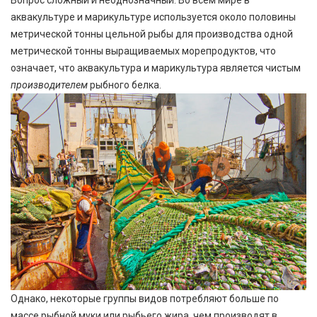
Вопрос сложный и неоднозначный. Во всем мире в
аквакультуре и марикультуре используется около половины
метрической тонны цельной рыбы для производства одной
метрической тонны выращиваемых морепродуктов, что
означает, что аквакультура и марикультура является чистым
производителем
рыбного белка.
Однако, некоторые группы видов потребляют больше по
массе рыбной муки или рыбьего жира, чем производят в