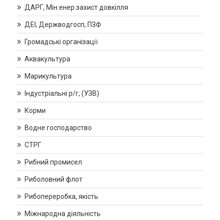
ДАРГ, Мін.енер.захист довкілля
ДЕІ, Держводгосп, ПЗФ
Громадські організації
Аквакультура
Марикультура
Індустріальні р/г, (УЗВ)
Корми
Водне господарство
СТРГ
Рибний промисел
Риболовний флот
Рибопереробка, якість
Міжнародна діяльність