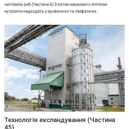
системою риб (Частина 6) З клітин кишкового епітелію
нутрієнти надходять у кровоносні та лімфатичні…
Технологія експандування (Частина
45)