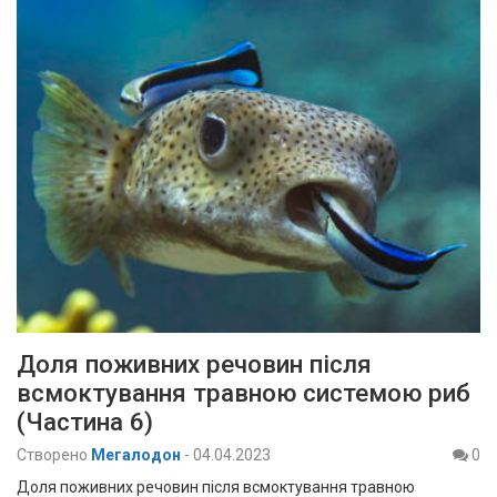
Доля поживних речовин після
всмоктування травною системою риб
(Частина 6)
Створено
Мегалодон
-
04.04.2023
0
Доля поживних речовин після всмоктування травною