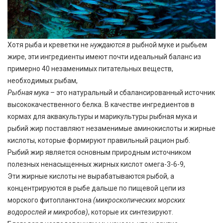
Хотя рыба и креветки не
нуждаются в
рыбной муке и рыбьем
жире, эти ингредиенты имеют почти идеальный баланс из
примерно 40 незаменимых питательных веществ,
необходимых рыбам,
Рыбная мука
– это натуральный и сбалансированный источник
высококачественного белка. В качестве ингредиентов в
кормах для аквакультуры и марикультуры рыбная мука и
рыбий жир поставляют незаменимые аминокислоты и жирные
кислоты, которые формируют правильный рацион рыб.
Рыбий жир является основным природным источником
полезных ненасыщенных жирных кислот омега-3-6-9,
Эти жирные кислоты не вырабатываются рыбой, а
концентрируются в рыбе дальше по пищевой цепи из
морского фитопланктона
(микроскопических морских
водорослей и микробов)
, которые их синтезируют.