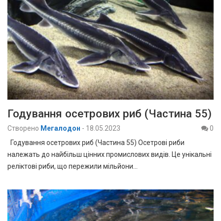
Годування осетрових риб (Частина 55)
Створено
Мегалодон
-
18.05.2023
0
Годування осетрових риб (Частина 55) Осетрові риби
належать до найбільш цінних промислових видів. Це унікальні
реліктові риби, що пережили мільйони…