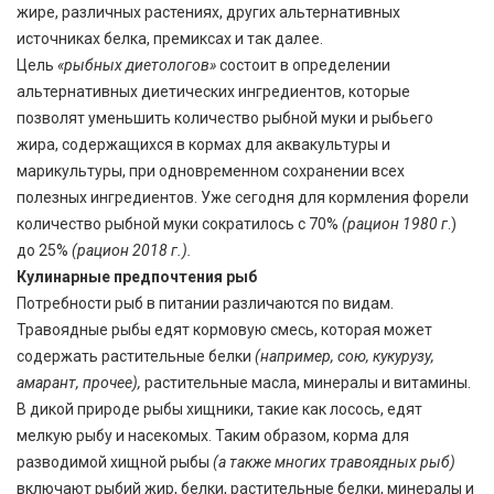
жире, различных растениях, других альтернативных
источниках белка, премиксах и так далее.
Цель
«рыбных диетологов»
состоит в определении
альтернативных диетических ингредиентов, которые
позволят уменьшить количество рыбной муки и рыбьего
жира, содержащихся в кормах для аквакультуры и
марикультуры, при одновременном сохранении всех
полезных ингредиентов. Уже сегодня для кормления форели
количество рыбной муки сократилось с 70%
(рацион 1980 г
.)
до 25%
(рацион 2018 г.).
Кулинарные предпочтения рыб
Потребности рыб в питании различаются по видам.
Травоядные рыбы едят кормовую смесь, которая может
содержать растительные белки
(например, сою, кукурузу,
амарант, прочее),
растительные масла, минералы и витамины.
В дикой природе рыбы хищники, такие как лосось, едят
мелкую рыбу и насекомых. Таким образом, корма для
разводимой хищной рыбы
(а также многих травоядных рыб)
включают рыбий жир, белки, растительные белки, минералы и