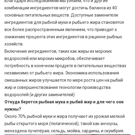
Благодаря исследованиям мы узнаем, что и другие
комбинации ингредиентов могут достичь баланса из 40
основных питательных веществ. Доступные заменители
ингредиентов для рыбной муки и рыбьего жира становятся
все более распространенным явлением, что приводит к
снижению процента этих ингредиентов в рационе рыбных
хозяйств.
Включение ингредиентов, таких как жиры из морских
водорослей или морских микробов, обеспечивает
потребность в конечном продукте в питательных веществах
независимо от рыбьего жира. Экономика использования
смешанных жиров улучшается по мере роста цен на рыбий
жир и совершенствования технологии производства
водорослей
(и других заменителей).
Откуда берется рыбная мука и рыбий жир и для чего они
нужны?
Около 70% рыбной муки и жира получают из урожая мелкой
рыбы открытого моря
(пелагической),
такой как анчоусы,
менхэдена лучепёрая, сельдь, мойва, сардины, и скумбрия.