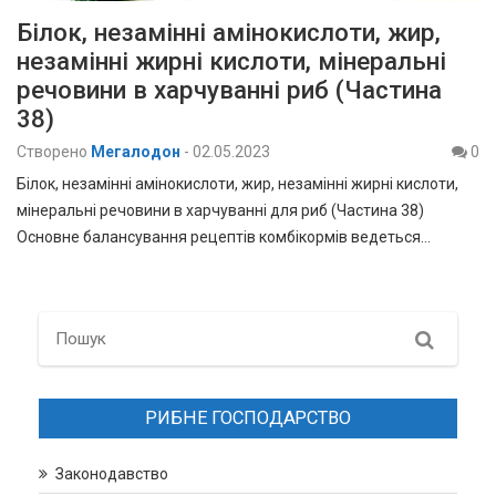
Білок, незамінні амінокислоти, жир,
незамінні жирні кислоти, мінеральні
речовини в харчуванні риб (Частина
38)
Створено
Мегалодон
-
02.05.2023
0
Білок, незамінні амінокислоти, жир, незамінні жирні кислоти,
мінеральні речовини в харчуванні для риб (Частина 38)
Основне балансування рецептів комбікормів ведеться…
Search
РИБНЕ ГОСПОДАРСТВО
Законодавство