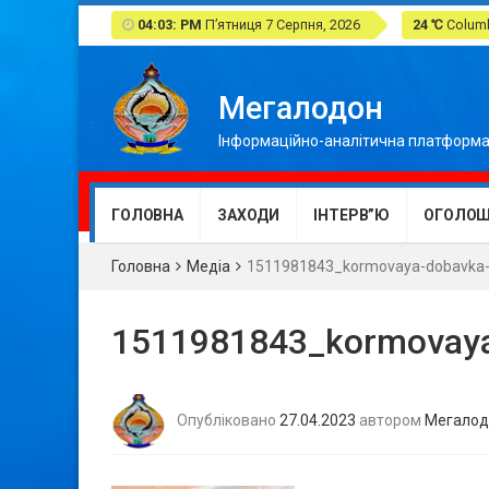
04:03: PM
П’ятниця 7 Серпня, 2026
24 ℃
Columb
Мегалодон
Інформаційно-аналітична платформа
ГОЛОВНА
ЗАХОДИ
ІНТЕРВ”Ю
ОГОЛОШ
Головна
Медіа
1511981843_kormovaya-dobavka-
1511981843_kormovaya
Опубліковано
27.04.2023
автором
Мегалод