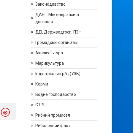
Законодавство
ДАРГ, Мін.енер.захист
довкілля
ДЕІ, Держводгосп, ПЗФ
Громадські організації
Аквакультура
Марикультура
Індустріальні р/г, (УЗВ)
Корми
Водне господарство
СТРГ
Рибний промисел
Риболовний флот