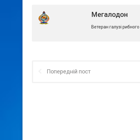
Мегалодон
Ветеран галузі рибног
Попередній пост