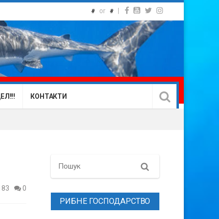
or
|
#
#
Л!!!
КОНТАКТИ
Search
183
0
РИБНЕ ГОСПОДАРСТВО