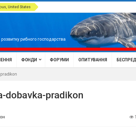
us, United States
 розвитку рибного господарства
ЕННЯ
ФОНДИ
ФОРУМИ
ОПИТУВАННЯ
БЕСПРЕДЕ
pradikon
-dobavka-pradikon
он