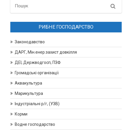
Search
РИБНЕ ГОСПОДАРСТВО
Законодавство
ДАРГ, Мін.енер.захист довкілля
ДЕІ, Держводгосп, ПЗФ
Громадські організації
Аквакультура
Марикультура
Індустріальні р/г, (УЗВ)
Корми
Водне господарство