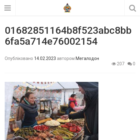
01682851164b8f523abc8bb
6fa5a714e76002154
Опубліковано
14.02.2023
автором
Мегалодон
207
0