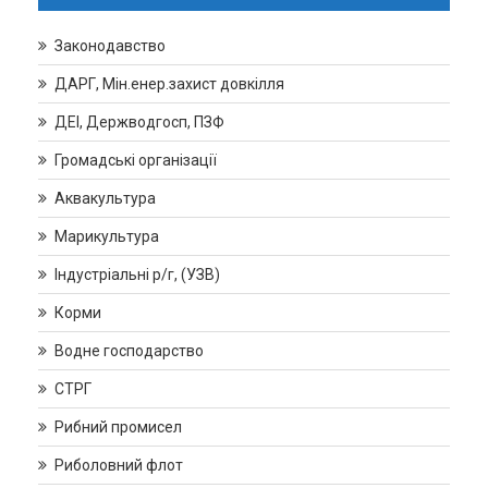
Законодавство
ДАРГ, Мін.енер.захист довкілля
ДЕІ, Держводгосп, ПЗФ
Громадські організації
Аквакультура
Марикультура
Індустріальні р/г, (УЗВ)
Корми
Водне господарство
СТРГ
Рибний промисел
Риболовний флот