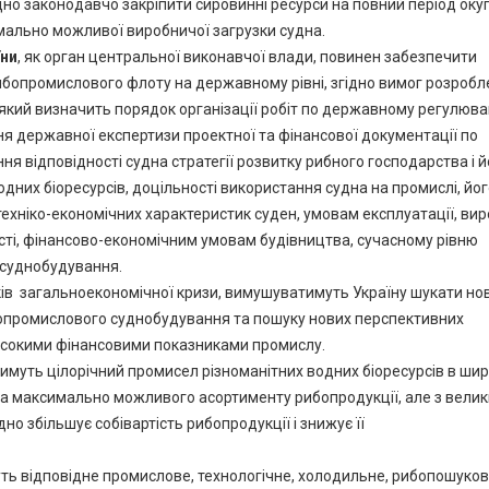
ідно законодавчо закріпити сировинні ресурси на повний період окуп
ально можливої виробничої загрузки судна.
їни
, як орган центральної виконавчої влади, повинен забезпечити
ибопромислового флоту на державному рівні, згідно вимог розробле
який визначить порядок організації робіт по державному регулюв
 державної експертизи проектної та фінансової документації по
 відповідності судна стратегії розвитку рибного господарства і й
дних біоресурсів, доцільності використання судна на промислі, йо
техніко-економічних характеристик суден, умовам експлуатації, ви
ті, фінансово-економічним умовам будівництва, сучасному рівню
 суднобудування.
ідків загальноекономічної кризи, вимушуватимуть Україну шукати нов
бопромислового суднобудування та пошуку нових перспективних
 високими фінансовими показниками промислу.
муть цілорічний промисел різноманітних водних біоресурсів в ши
ва максимально можливого асортименту рибопродукції, але з вели
о збільшує собівартість рибопродукції і знижує її
ть відповідне промислове, технологічне, холодильне, рибопошуко