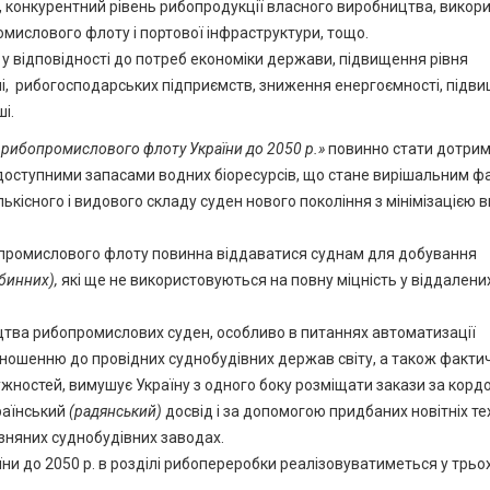
ї, конкурентний рівень рибопродукції власного виробництва, викор
омислового флоту і портової інфраструктури, тощо.
у відповідності до потреб економіки держави, підвищення рівня
чі, рибогосподарських підприємств, зниження енергоємності, підв
і.
у рибопромислового флоту України до 2050 р.»
повинно стати дотри
доступними запасами водних біоресурсів, що стане вирішальним 
лькісного і видового складу суден нового покоління з мінімізацією 
бопромислового флоту повинна віддаватися суднам для добування
бинних),
які ще не використовуються на повну міцність у віддалени
ицтва рибопромислових суден, особливо в питаннях автоматизації
ідношенню до провідних суднобудівних держав світу, а також факти
жностей, вимушує Україну з одного боку розміщати закази за кордо
раїнський
(радянський)
досвід і за допомогою придбаних новітніх те
зняних суднобудівних заводах.
и до 2050 р. в розділі рибопереробки реалізовуватиметься у трьо