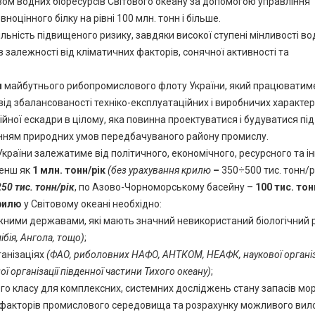
ом водних біоресурсів Світового океану за допомогою управління
цінного білку на рівні 100 млн. тонн і більше.
льність підвищеного ризику, завдяки високої ступені мінливості в
в залежності від кліматичних факторів, сонячної активності та
и
майбутнього рибопромислового флоту України, який працюватим
ід збалансованості техніко-експлуатаційних і виробничих характе
йної ескадри в цілому, яка повинна проектуватися і будуватися під
анням природних умов передбачуваного району промислу.
раїни залежатиме від політичного, економічного, ресурсного та і
менш як
1 млн. тонн/рік
(без урахування крилю
–
350÷500 тис. тонн/р
250 тис. тонн/рік
, по Азово-Чорноморському басейну –
100 тис. тон
крилю
у Світовому океані необхідно:
жними державами, які мають значний невикористаний біологічний 
ібія, Ангола, тощо)
;
ганізаціях
(ФАО, риболовних НАФО, АНТКОМ, НЕАФК, наукової організ
ї організації південної частини Тихого океану)
;
го класу для комплексних, системних досліджень стану запасів мо
их факторів промислового середовища та розрахунку можливого вил