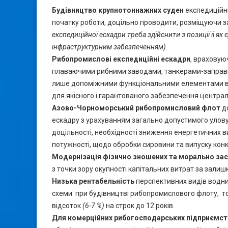
Будівництво крупнотоннажних суден
експедиційн
початку роботи, доцільно проводити, розміщуючи зак
експедиційної ескадри треба здійснити з позиції її 
інфраструктурним забезпеченням)
.
Рибопромислові експедиційні ескадри
, враховую
плаваючими рибними заводами, танкерами-заправни
лише допоміжними функціональними елементами ви
для якісного і гарантованого забезпечення центра
Азово-Чорноморський рибопромисловий флот
д
ескадру з урахуванням загально допустимого улову у
доцільності, необхідності зниження енергетичних 
потужності, щодо обробки сировини та випуску кон
Модернізація фізично зношених та морально зас
з точки зору окупності капітальних витрат за залиш
Низька рентабельність
перспективних видів водних
схеми при будівництві рибопромислового флоту, т
відсоток
(6-7 %)
на строк до 12 років.
Для комерційних рибогосподарських підприємст