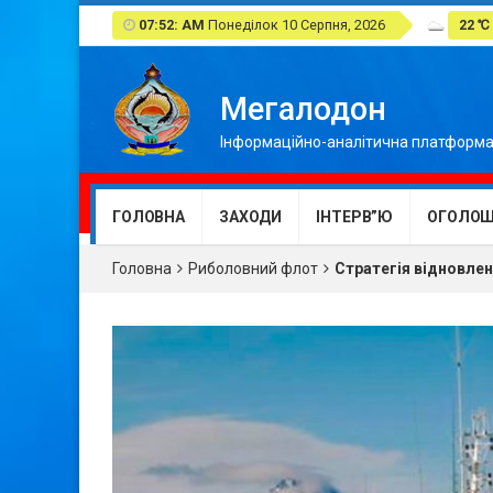
07:52: AM
Понеділок 10 Серпня, 2026
22 ℃
Мегалодон
Інформаційно-аналітична платформа
ГОЛОВНА
ЗАХОДИ
ІНТЕРВ”Ю
ОГОЛОШ
Головна
Риболовний флот
Стратегія відновле