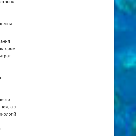
истання
ищення
мання
фактором
витрат
х
чного
ном, а з
хнологій
х