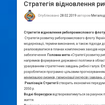
Стратегія відновлення р
Опубліковано
28.02.2019
автором
Мегалод
Стратегія відновлення
рибопромислового флоту 
Стратегія розвитку рибопромислового флоту України
модернізації, терміни виконання, а також підходи д
реалізовуватися в планах комплексних заходів норм
забезпечення.
Головна мета
«
Стратегії розвитку р
напрямків формування державної політики в област
урахуванням стратегічних завдань рибної галузі.
Ст
розроблятися програмно-цільовим прогнозування
мінімізацією ризиків, гармонізації ресурсів і завдань
Реалізація Стратегії
створить економічні передум
2050 р.
Водні біоресурси
відтворюватимуться за рахунок п
життя.