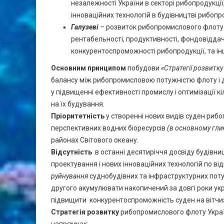
незалежності України в секторі рибопродукці
інноваційних технологій в будівництві рибопр
Галузеві
– розвиток рибопромислового флоту 
рентабельності, продуктивності, фондовідда
конкурентоспроможності рибопродукції, та інш
Основним принципом
побудови
«Стратегії розвитк
балансу між рибопромисловою потужністю флоту і 
у підвищенні ефективності промислу і оптимізації кі
на їх будування.
Пріоритетність
у створенні нових видів суден ри
перспективних водних біоресурсів
(в основному гли
районах Світового океану.
Відсутність
в останні десятиріччя досвіду будівн
проектування і нових інноваційних технологій по в
руйнування
суднобудівних та інфраструктурних поту
другого акумулювати накопичений за довгі роки ук
підвищити конкурентоспроможність суден на вітчи
Стратегія розвитку
рибопромислового флоту Україн
напрямках: