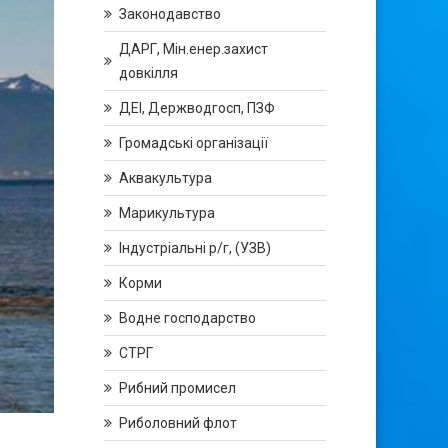
Законодавство
ДАРГ, Мін.енер.захист
довкілля
ДЕІ, Держводгосп, ПЗФ
Громадські організації
Аквакультура
Марикультура
Індустріальні р/г, (УЗВ)
Корми
Водне господарство
СТРГ
Рибний промисел
Риболовний флот