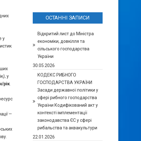
одних
ОСТАННІ ЗАПИСИ
Відкритий лист до Міністра
е у
економіки, довкілля та
ристик
сільського господарства
України
30.05.2026
нших
КОДЕКС РИБНОГО
ік
)
, у
ГОСПОДАРСТВА УКРАЇНИ
н/рік
.
Засади державної політики у
сфері рибного господарства
ресурс
України Кодифікований акт у
контексті імплементації
ації
—
законодавства ЄС у сфері
рибальства та аквакультури
рських
ову.
22.01.2026