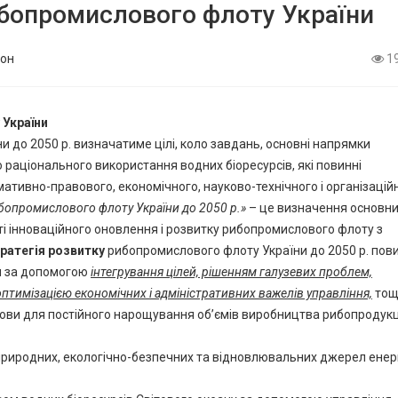
ибопромислового флоту України
он
1
України
 до 2050 р. визначатиме цілі, коло завдань, основні напрямки
о раціонального використання водних біоресурсів, які повинні
ативно-правового, економічного, науково-технічного і організацій
ибопромислового флоту України до 2050 р.»
– це визначення основн
і інноваційного оновлення і розвитку рибопромислового флоту з
ратегія розвитку
рибопромислового флоту України до 2050 р. пов
м за допомогою
інтегрування цілей, рішенням галузевих проблем,
, оптимізацією економічних і адміністративних важелів управління,
тощ
ови для постійного нарощування об’ємів виробництва рибопродукц
риродних, екологічно-безпечних та відновлювальних джерел енергі