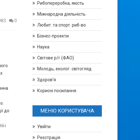
Рибопереробка, якість
Міжнародна діяльність
983
0
Любит. та спорт. риб-во
Бізнес-проекти
Наука
Світове р/г (ФАО)
ного
Молодь, еколог. світогляд
их
Здоров’я
инна
Корисні посилання
о.
МЕНЮ КОРИСТУВАЧА
ії до
ї і
Увійти
Реєстрація