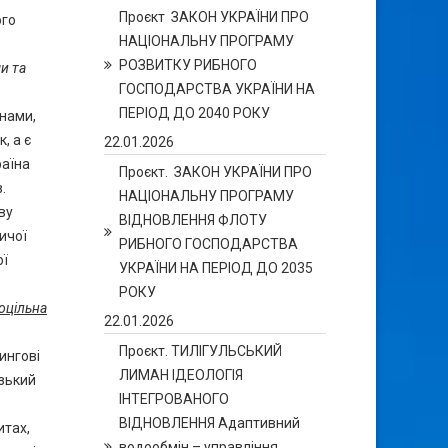
Проєкт ЗАКОН УКРАЇНИ ПРО
ого
НАЦІОНАЛЬНУ ПРОГРАМУ
РОЗВИТКУ РИБНОГО
и та
ГОСПОДАРСТВА УКРАЇНИ НА
ПЕРІОД ДО 2040 РОКУ
днами,
, а є
22.01.2026
раїна
Проєкт. ЗАКОН УКРАЇНИ ПРО
.
НАЦІОНАЛЬНУ ПРОГРАМУ
ву
ВІДНОВЛЕННЯ ФЛОТУ
ичої
РИБНОГО ГОСПОДАРСТВА
ої
УКРАЇНИ НА ПЕРІОД ДО 2035
РОКУ
оцільна
22.01.2026
Проєкт. ТИЛІГУЛЬСЬКИЙ
ингові
ЛИМАН ІДЕОЛОГІЯ
зький
ІНТЕГРОВАНОГО
ВІДНОВЛЕННЯ Адаптивний
итах,
водообмін – управління