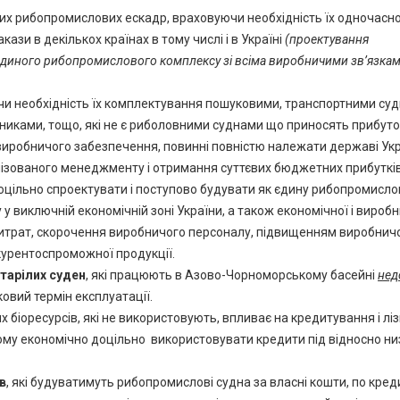
их рибопромислових ескадр, враховуючи необхідність їх одночасн
ази в декількох країнах в тому числі і в Україні
(проектування
як єдиного рибопромислового комплексу зі всіма виробничими зв’язкам
чи необхідність їх комплектування пошуковими, транспортними су
ками, тощо, які не є риболовними суднами що приносять прибуток
робничого забезпечення, повинні повністю належати державі Ук
лізованого менеджменту і отримання суттєвих бюджетних прибутків
оцільно спроектувати і поступово будувати як єдину рибопромисло
 виключній економічній зоні України, а також економічної і виробн
витрат, скорочення виробничого персоналу, підвищенням виробнич
курентоспроможної продукції.
тарілих суден
, які працюють в Азово-Чорноморському басейні
нед
ковий термін експлуатації.
 біоресурсів, які не використовують, впливає на кредитування і ліз
ому економічно доцільно використовувати кредити під відносно ни
в
, які будуватимуть рибопромислові судна за власні кошти, по кред