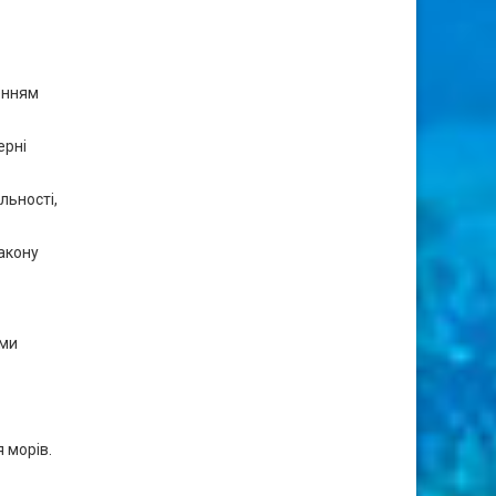
енням
ерні
льності,
Закону
єми
 морів.