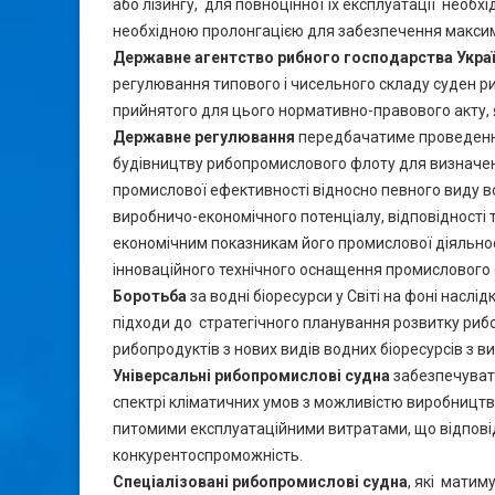
або лізингу, для повноцінної їх експлуатації необх
необхідною пролонгацією для забезпечення максим
Державне агентство рибного господарства Укра
регулювання типового і чисельного складу суден р
прийнятого для цього нормативно-правового акту, 
Державне регулювання
передбачатиме проведення
будівництву рибопромислового флоту для визначення
промислової ефективності відносно певного виду во
виробничо-економічного потенціалу, відповідності 
економічним показникам його промислової діяльнос
інноваційного технічного оснащення промислового
Боротьба
за водні біоресурси у Світі на фоні насл
підходи до стратегічного планування розвитку ри
рибопродуктів з нових видів водних біоресурсів з
Універсальні рибопромислові судна
забезпечувати
спектрі кліматичних умов з можливістю виробницт
питомими експлуатаційними витратами, що відповідн
конкурентоспроможність.
Спеціалізовані рибопромислові судна
, які
матиму