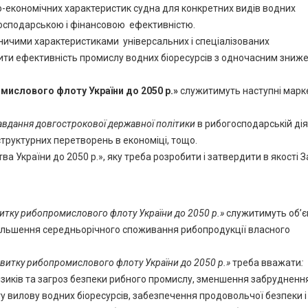
о-економічних характеристик судна для конкретних видів водних
господарською і фінансовою ефективністю.
бничими характеристиками універсальних і спеціалізованих
ти ефективність промислу водних біоресурсів з одночасним зниж
мислового флоту України до 2050 р.»
служитимуть наступні марк
 завдання довгострокової державної політики
в рибогосподарській дія
, структурних перетворень в економіці, тощо.
ва України до 2050 р.», яку треба розробити і затвердити в якості 
витку рибопромислового флоту України до 2050 р.»
служитимуть об’
збільшення середньорічного споживання рибопродукції власного
озвитку рибопромислового флоту України до 2050 р.»
треба вважати
:
изиків та загроз безпеки рибного промислу, зменшення забруднення
у вилову водних біоресурсів, забезпечення продовольчої безпеки і