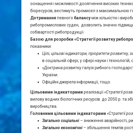
оснащення і можливості досягнення високих технік
біоресурсів, вестимуть промисел з максимальною 
Дотримання
певного
балансу
між кількістю і виро
рибопромислових суден, дозволить значно підвищи
собівартості рибопродукції.
Базою для розробки «Стратегії розвитку рибопро
показники:
Цілі, цільові індикатори, пріоритети розвитку,
в соціальній сфері, у сфері науки і технологій
«Доктрина
розвитку галузі рибного господарст
України.
Офіційні
джерела
інформації, тощо.
Цільовими індикаторами
реалізації
«Стратегії роз
вилову водних біологічних ресурсів до 2050 р. та 
виробництва.
Головними цільовими індикаторами
«Стратегії р
Загально соціальні
– зниження аварійності, р
Загально економічні
– збільшення темпів рост