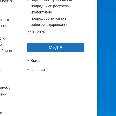
ності з
природними ресурсами
-колективне
природоорієнтоване
ного і
рибогосподарювання
анню.
22.01.2026
ого
го
МЕДІА
робничо-
Відео
і
Галерея
рокому
кими
ве