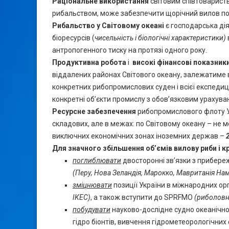
Раціональне використання
світовим співтовариств
рибальством, може забезпечити щорічний вилов повно
Рибальство у Світовому океані
є господарська дія
біоресурсів (
чисельність і біологічні характеристики)
антропогенного тиску на протязі одного року.
Продуктивна робота
і
високі фінансові показник
віддалених районах Світового океану, залежатиме в
конкретних рибопромислових суден і всієї експедиці
конкретні об’єкти промислу з обов’язковим урахув
Ресурсне забезпечення
рибопромислового флоту Ук
складових, але в межах: по Світовому океану – не 
виключних економічних зонах іноземних держав –
Для значного збільшення об’ємів вилову риби і 
поглиблювати
двосторонні зв’язки з прибере
(Перу, Нова Зеландія, Марокко, Мавританія Нам
зміцнювати
позиції України в міжнародних ор
ІКЕС
)
, а також вступити до SPRFMO
(риболовно
побудувати
науково-дослідне судно океанічно
гідро біонтів, вивчення гідрометеорологічн