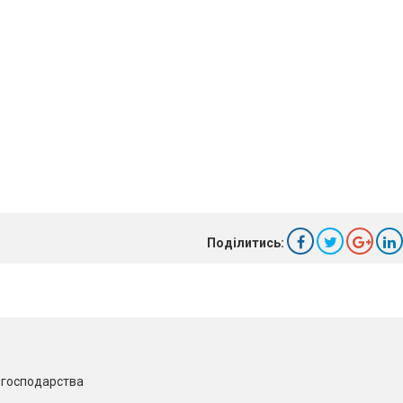
Поділитись:
о господарства