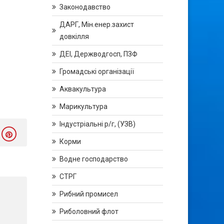
Законодавство
ДАРГ, Мін.енер.захист
довкілля
ДЕІ, Держводгосп, ПЗФ
Громадські організації
Аквакультура
Марикультура
Індустріальні р/г, (УЗВ)
Корми
Водне господарство
СТРГ
Рибний промисел
Риболовний флот