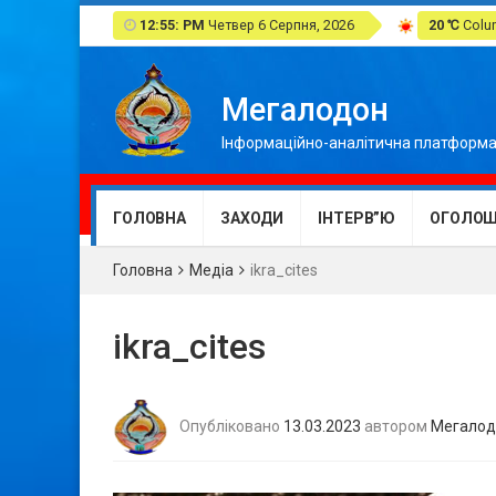
12:55: PM
Четвер 6 Серпня, 2026
20 ℃
Colum
Мегалодон
Інформаційно-аналітична платформа
ГОЛОВНА
ЗАХОДИ
ІНТЕРВ”Ю
ОГОЛОШ
Головна
Медіа
ikra_cites
ikra_cites
Опубліковано
13.03.2023
автором
Мегалод