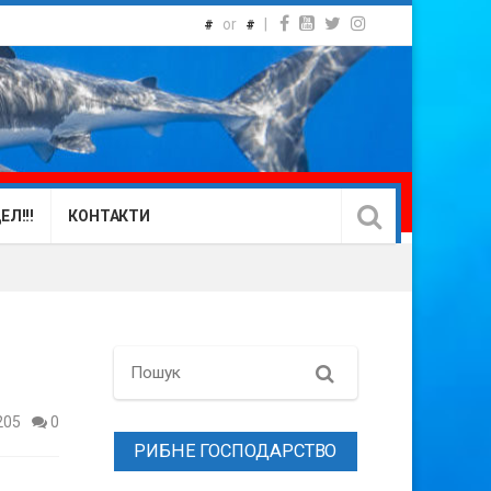
or
|
#
#
Л!!!
КОНТАКТИ
Search
205
0
РИБНЕ ГОСПОДАРСТВО