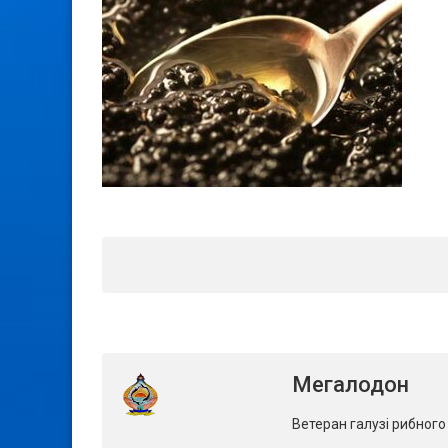
Мегалодон
Ветеран галузі рибног