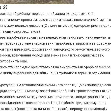
а 2)
етровий рибовідтворювальний завод ім. академіка С.Т.
за типовим проектом, орієнтованим на заготівлю значної (тисячі 
ипуском великої кількості (2,5 млн. штук/рік) однорозмірної та одн
ня пошукових рефлексів).
ання виробничих площ та не передбачав таких важливих елементів
вале переднерестове витримування виробників, прижиттєве одержа
ків та незрілих риб, формування заводського ремонтно-маточного
казників, тренування молоді для виживання в природних умовах,
сетрових та інше.
приємств необхідно орієнтуватися на використання сформованих р
 циклу виробників для збільшення тривалості термінів отримання і
урахуванням технологічної схеми його роботи, що включає ряд осн
щодо тестування молоді: заготівля виробників, транспортування ви
имування виробників, у тому числі тривалого, гонадотропна ін’єкція
 запліднення та знеклеювання ікри, інкубація ікри, витримування
та лотках (постановка личинок “на плав”), вирощування молоді у