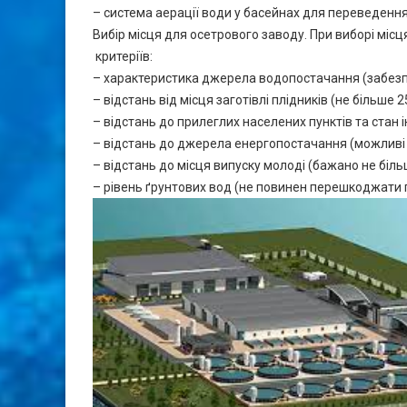
– система аерації води у басейнах для переведенн
Вибір місця для осетрового заводу. При виборі міс
критеріїв:
– характеристика джерела водопостачання (забезпеч
– відстань від місця заготівлі плідників (не більше
– відстань до прилеглих населених пунктів та стан
– відстань до джерела енергопостачання (можливі 
– відстань до місця випуску молоді (бажано не біль
– рівень ґрунтових вод (не повинен перешкоджати 