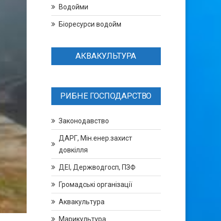
Водойми
Біоресурси водойм
АКВАКУЛЬТУРА
РИБНЕ ГОСПОДАРСТВО
Законодавство
ДАРГ, Мін.енер.захист
довкілля
ДЕІ, Держводгосп, ПЗФ
Громадські організації
Аквакультура
Марикультура