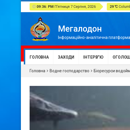
09:36: PM
П’ятниця 7 Серпня, 2026
29 ℃
Columb
Мегалодон
Інформаційно-аналітична платформа
ГОЛОВНА
ЗАХОДИ
ІНТЕРВ”Ю
ОГОЛОШ
Головна
Водне господарство
Біоресурси водой