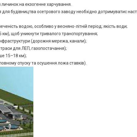
я личинок на екзогенне харчування.
ця для будівництва осетрового заводу необхідно дотримуватис нас
еність водою, особливо у весняно-літній період; якість води;
 25 км), щоб уникнути тривалого транспортування;
 інфраструктури (дорожня мережа, канали);
траси для ЛЕП, газопостачання);
ше 15–18 км);
повному спуску та осушення ложа ставків).