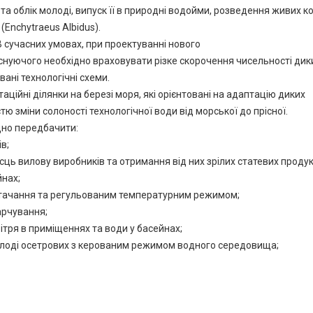
 та облік молоді, випуск її в природні водойми, розведення живих к
(Enchytraeus Albidus).
В сучасних умовах, при проектуванні нового
існуючого необхідно враховувати різке скорочення чисельності дик
вані технологічні схеми.
аційні ділянки на березі моря, які орієнтовані на адаптацію диких
 зміни солоності технологічної води від морської до прісної.
дно передбачити:
в;
сць вилову виробників та отримання від них зрілих статевих продук
йнах;
стачання та регульованим температурним режимом;
арчування;
ітря в приміщеннях та води у басейнах;
олоді осетрових з керованим режимом водного середовища;