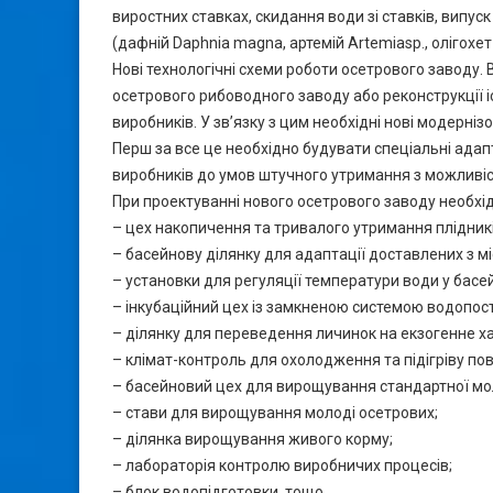
виростних ставках, скидання води зі ставків, випуск
(дафній Daphnia magna, артемій Artemiasp., олігохет 
Нові технологічні схеми роботи осетрового заводу. 
осетрового рибоводного заводу або реконструкції 
виробників. У зв’язку з цим необхідні нові модернізо
Перш за все це необхідно будувати спеціальні адапт
виробників до умов штучного утримання з можливістю
При проектуванні нового осетрового заводу необхі
– цех накопичення та тривалого утримання плідникі
– басейнову ділянку для адаптації доставлених з мі
– установки для регуляції температури води у басе
– інкубаційний цех із замкненою системою водопо
– ділянку для переведення личинок на екзогенне х
– клімат-контроль для охолодження та підігріву пов
– басейновий цех для вирощування стандартної м
– стави для вирощування молоді осетрових;
– ділянка вирощування живого корму;
– лабораторія контролю виробничих процесів;
– блок водопідготовки, тощо.