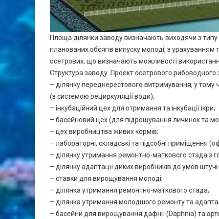
Площа ділянки заводу визначають виходячи з типу 
планованих обсягів випуску молоді, з урахуванням 
осетрових, що визначають можливості використання
Структура заводу. Проект осетрового рибоводного з
– ділянку переднерестового витримування, у тому 
(з системою рециркуляції води);
– інкубаційний цех для отримання та інкубації ікри;
– басейновий цех (для підрощування личинок та мол
– цех виробництва живих кормів;
– лабораторні, складські та підсобні приміщення (о
– ділянку утримання ремонтно-маткового стада з г
– ділянку адаптації диких виробників до умов штучн
– ставки для вирощування молоді;
– ділянка утримання ремонтно-маткового стада;
– ділянка утримання молодшого ремонту та адаптац
– басейни для вирощування дафнії (Daphnia) та арте