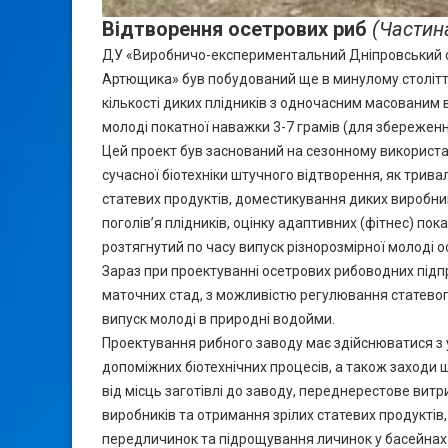
Відтворення осетрових риб
(Частин
ДУ «Виробничо-експериментальний Дніпровський ос
Артющика» був побудований ще в минулому столітті 
кількості диких плідників з одночасним масованим в
молоді покатної наважки 3-7 грамів (для збережен
Цей проект був заснований на сезонному використ
сучасної біотехніки штучного відтворення, як три
статевих продуктів, доместикування диких виробни
поголів’я плідників, оцінку адаптивних (фітнес) по
розтягнутий по часу випуск різнорозмірної молоді о
Зараз при проектуванні осетрових рибоводних під
маточних стад, з можливістю регулювання статевого
випуск молоді в природні водойми.
Проектування рибного заводу має здійснюватися з 
допоміжних біотехнічних процесів, а також заходи 
від місць заготівлі до заводу, переднерестове витр
виробників та отримання зрілих статевих продуктів,
передличинок та підрощування личинок у басейнах 