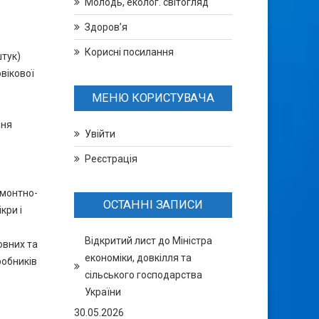
Молодь, еколог. світогляд
Здоров’я
Корисні посилання
штук)
овікової
МЕНЮ КОРИСТУВАЧА
ння
Увійти
Реєстрація
емонтно-
ОСТАННІ ЗАПИСИ
кри і
Відкритий лист до Міністра
овних та
економіки, довкілля та
робників
сільського господарства
України
30.05.2026