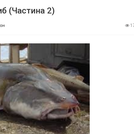
б (Частина 2)
он
1