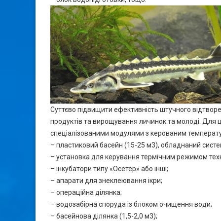
Суттєво підвищити ефективність штучного відтвор
продуктів та вирощування личинок та молоді. Для 
спеціалізованими модулями з керованим темпера
– пластиковий басейн (15-25 м3), обладнаний сист
– установка для керування термічним режимом техн
– інкубатори типу «Осетер» або інші;
– апарати для знеклеювання ікри;
– операційна ділянка;
– водозабірна споруда із блоком очищення води;
– басейнова ділянка (1,5-2,0 м3);