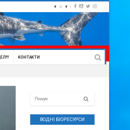
or
|
#
#
Л!!!
КОНТАКТИ
Search
ВОДНІ БІОРЕСУРСИ