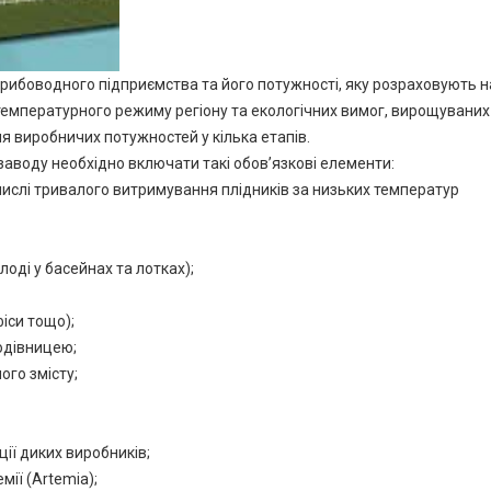
рибоводного підприємства та його потужності, яку розраховують н
температурного режиму регіону та екологічних вимог, вирощуваних
 виробничих потужностей у кілька етапів.
аводу необхідно включати такі обов’язкові елементи:
числі тривалого витримування плідників за низьких температур
оді у басейнах та лотках);
фіси тощо);
одівницею;
ого змісту;
ії диких виробників;
мії (Artemia);