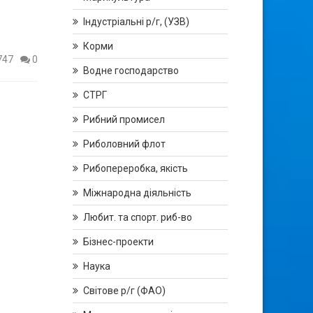
Індустріальні р/г, (УЗВ)
Корми
747
0
Водне господарство
СТРГ
Рибний промисел
Риболовний флот
Рибопереробка, якість
Міжнародна діяльність
Любит. та спорт. риб-во
Бізнес-проекти
Наука
Світове р/г (ФАО)