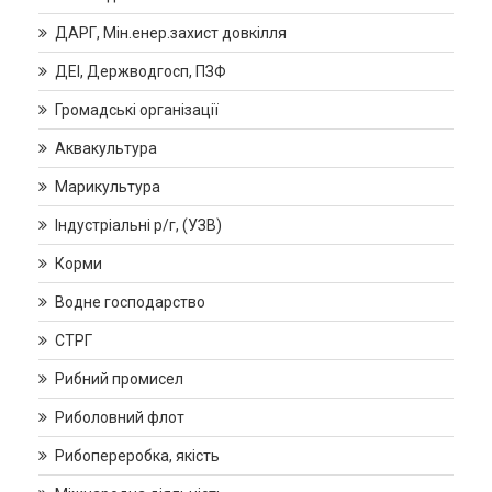
ДАРГ, Мін.енер.захист довкілля
ДЕІ, Держводгосп, ПЗФ
Громадські організації
Аквакультура
Марикультура
Індустріальні р/г, (УЗВ)
Корми
Водне господарство
СТРГ
Рибний промисел
Риболовний флот
Рибопереробка, якість