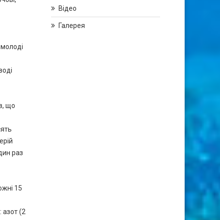
Відео
Галерея
 молоді
воді
в, що
сять
ерій
дин раз
ожні 15
 азот (2