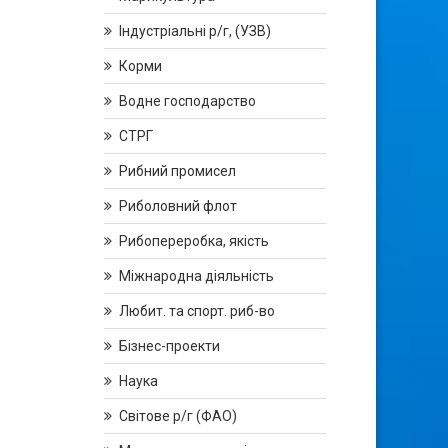
Індустріальні р/г, (УЗВ)
Корми
Водне господарство
СТРГ
Рибний промисел
Риболовний флот
Рибопереробка, якість
Міжнародна діяльність
Любит. та спорт. риб-во
Бізнес-проекти
Наука
Світове р/г (ФАО)