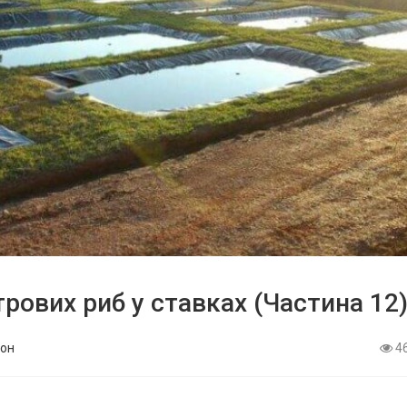
рових риб у ставках (Частина 12
он
4