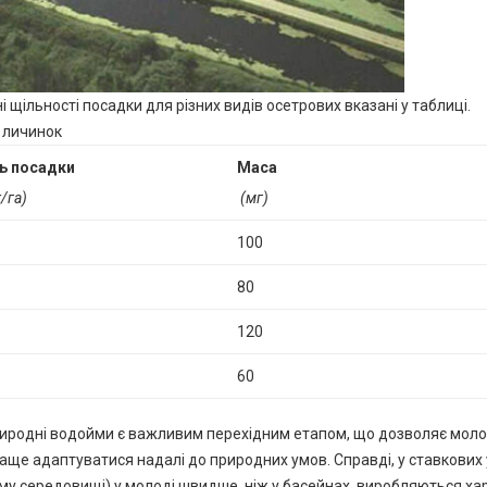
 щільності посадки для різних видів осетрових вказані у таблиці.
 личинок
ь посадки
Маса
/га)
(мг)
100
80
120
60
иродні водойми є важливим перехідним етапом, що дозволяє моло
аще адаптуватися надалі до природних умов. Справді, у ставкових
му середовищі) у молоді швидше, ніж у басейнах, виробляються хар