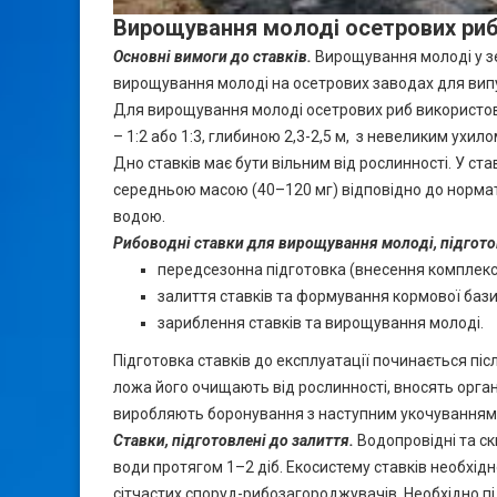
В
ирощування молоді осетрових риб
Основні вимоги до ставків
.
Вирощування молоді у зе
вирощування молоді на осетрових заводах для випу
Для вирощування молоді осетрових риб використову
– 1:2 або 1:3, глибиною 2,3-2,5 м, з невеликим ухил
Дно ставків має бути вільним від рослинності. У с
середньою масою (40–120 мг) відповідно до нормати
водою.
Рибоводні ставки для вирощування молоді
, п
ідгото
передсезонна підготовка (внесення комплекс
залиття ставків та формування кормової бази
зариблення ставків та вирощування молоді.
Підготовка ставків до експлуатації починається пі
ложа його очищають від рослинності, вносять орган
виробляють боронування з наступним укочуванням 
Ставки, підготовлені до залиття.
Водопровідні та ск
води протягом 1–2 діб. Екосистему ставків необхід
сітчастих споруд-рибозагороджувачів. Необхідно п