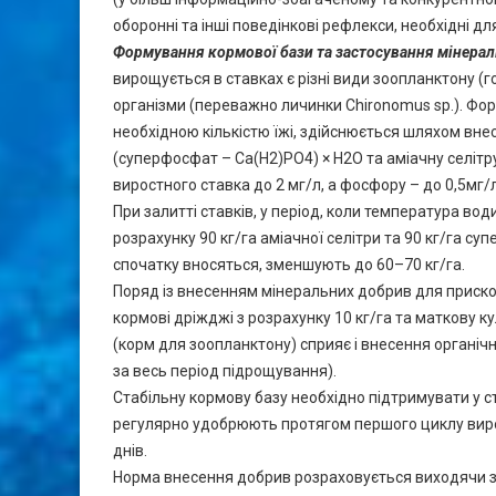
оборонні та інші поведінкові рефлекси, необхідні 
Формування кормової бази та застосування мінера
вирощується в ставках є різні види зоопланктону (г
організми (переважно личинки Chironomus sp.). Фо
необхідною кількістю їжі, здійснюється шляхом вне
(суперфосфат – Ca(H2)PO4) × H2O та аміачну селітр
виростного ставка до 2 мг/л, а фосфору – до 0,5мг/л
При залитті ставків, у період, коли температура во
розрахунку 90 кг/га аміачної селітри та 90 кг/га су
спочатку вносяться, зменшують до 60–70 кг/га.
Поряд із внесенням мінеральних добрив для прискор
кормові дріжджі з розрахунку 10 кг/га та маткову ку
(корм для зоопланктону) сприяє і внесення органічн
за весь період підрощування).
Стабільну кормову базу необхідно підтримувати у с
регулярно удобрюють протягом першого циклу вирощ
днів.
Норма внесення добрив розраховується виходячи з фа