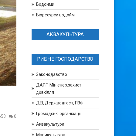
Водойми
Біоресурси водойм
АКВАКУЛЬТУРА
РИБНЕ ГОСПОДАРСТВО
Законодавство
ДАРГ, Мін.енер.захист
довкілля
)
ДЕІ, Держводгосп, ПЗФ
Громадські організації
653
0
Аквакультура
Марикультура