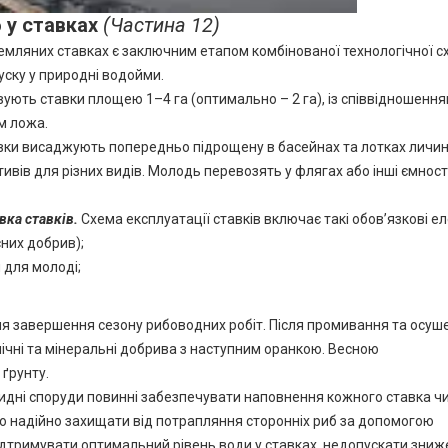
 у ставках
(Частина 12)
мляних ставках є заключним етапом комбінованої технологічної с
ску у природні водойми.
ють ставки площею 1–4 га (оптимально – 2 га), із співвідношення
ом ложа.
тавки висаджують попередньо підрощену в басейнах та лотках личи
вів для різних видів. Молодь перевозять у флягах або інші ємності
вка ставків
.
Схема експлуатації ставків включає такі обов’язкові е
них добрив);
 для молоді;
сля завершення сезону рибоводних робіт. Після промивання та осуш
ічні та мінеральні добрива з наступним оранкою. Весною
ґрунту.
идні споруди повинні забезпечувати наповнення кожного ставка ч
но надійно захищати від потрапляння сторонніх риб за допомогою
ідтримувати оптимальний рівень води у ставках, недопускати зниж