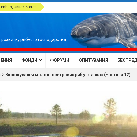
umbus, United States
 розвитку рибного господарства
ЕННЯ
ФОНДИ
ФОРУМИ
ОПИТУВАННЯ
БЕСПРЕДЕ
м
Вирощування молоді осетрових риб у ставках (Частина 12)