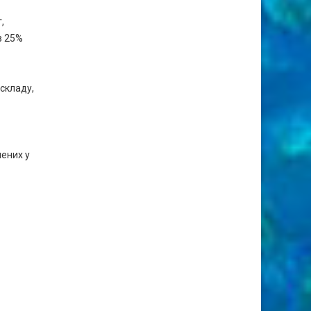
,
з 25%
складу,
лених у