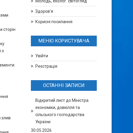
Молодь, еколог. світогляд
Здоров’я
хеми
Корисні посилання
м сторін
МЕНЮ КОРИСТУВАЧА
нку
 з
Увійти
лементи:
Реєстрація
ОСТАННІ ЗАПИСИ
ення
Відкритий лист до Міністра
економіки, довкілля та
сільського господарства
и злив
України
30.05.2026
ення,