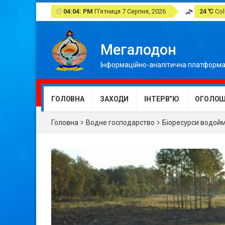
04:04: PM
П’ятниця 7 Серпня, 2026
24 ℃
Col
Мегалодон
Інформаційно-аналітична платформа
ГОЛОВНА
ЗАХОДИ
ІНТЕРВ”Ю
ОГОЛОШ
Головна
Водне господарство
Біоресурси водой