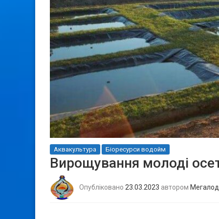
Аквакультура
Біоресурси водойм
Вирощування молоді осет
Опубліковано
23.03.2023
автором
Мегалод