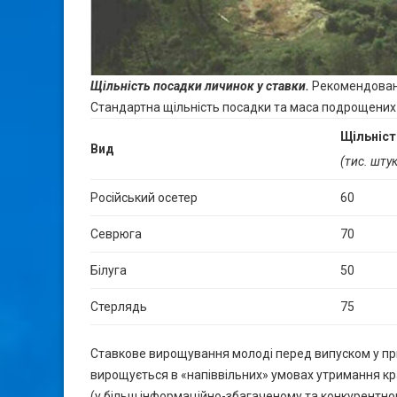
Щільність посадки личинок у ставки
.
Рекомендовані
Стандартна щільність посадки та маса подрощених
Щільніст
Вид
(тис. штук
Російський осетер
60
Севрюга
70
Білуга
50
Стерлядь
75
Ставкове вирощування молоді перед випуском у пр
вирощується в «напіввільних» умовах утримання кр
(у більш інформаційно-збагаченому та конкурентно