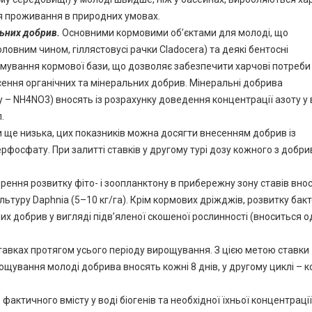
для проживання в природних умовах.
льних
добрив
.
Основними кормовими об’єктами для молоді, що
оловним чином, гіллястовусі рачки Cladocera) та деякі бентосні
рмування кормової бази, що дозволяє забезпечити харчові потреби
сення органічних та мінеральних добрив. Мінеральні добрива
у – NH4NO3) вносять із розрахунку доведення концентрації азоту у 
.
ди ще низька, цих показників можна досягти внесенням добрив із
перфосфату. При залитті ставків у другому турі дозу кожного з добри
ення розвитку фіто- і зоопланктону в прибережну зону ставів вно
льтуру Daphnia (5–10 кг/га). Крім кормових дріжджів, розвитку бакт
их добрив у вигляді підв’яленої скошеної рослинності (вноситься о
тавках протягом усього періоду вирощування. З цією метою ставки
ування молоді добрива вносять кожні 8 днів, у другому циклі – к
ктичного вмісту у воді біогенів та необхідної їхньої концентрації: