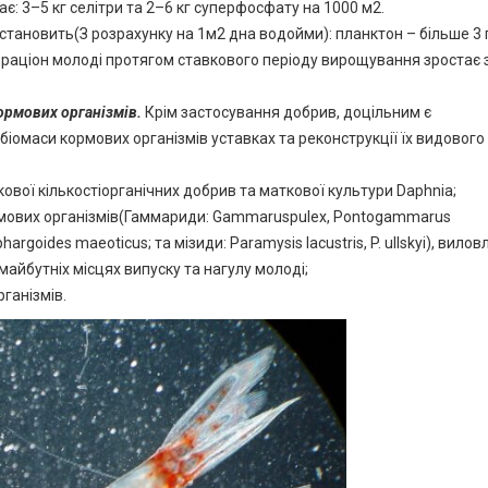
ає: 3–5 кг селітри та 2–6 кг суперфосфату на 1000 м2.
становить(З розрахунку на 1м2 дна водойми): планктон – більше 3 г
й раціон молоді протягом ставкового періоду вирощування зростає 
кормових
організмів
.
Крім застосування добрив, доцільним є
омаси кормових організмів уставках та реконструкції їх видового 
ової кількостіорганічних добрив та маткової культури Daphnia;
рмових організмів(Гаммариди: Gammaruspulex, Pontogammarus
goides maeoticus; та мізиди: Paramysis lacustris, P. ullskyi), вилов
майбутніх місцях випуску та нагулу молоді;
ганізмів.