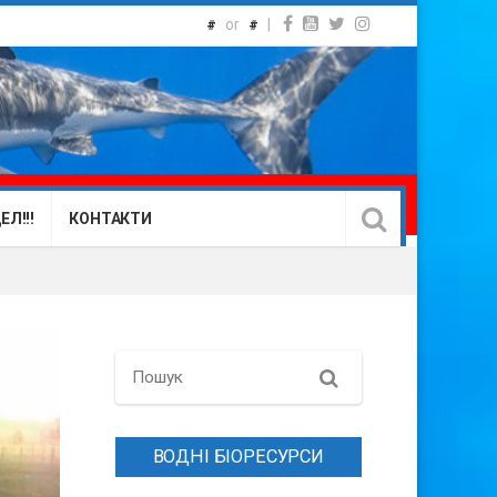
or
|
#
#
Л!!!
КОНТАКТИ
Search
ВОДНІ БІОРЕСУРСИ