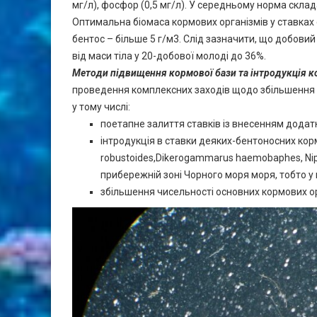
мг/л), фосфор (0,5 мг/л). У середньому норма склад
Оптимальна біомаса кормових організмів у ставках 
бентос – більше 5 г/м3. Слід зазначити, що добови
від маси тіла у 20-добової молоді до 36%.
Методи підвищення кормової бази та інтродукція 
проведення комплексних заходів щодо збільшення бі
у тому числі:
поетапне залиття ставків із внесенням додатк
інтродукція в ставки деяких-бентоносних ко
robustoides,Dikerogammarus haemobaphes, Niphar
прибережній зоні Чорного моря моря, тобто у 
збільшення чисельності основних кормових ор