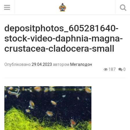
depositphotos_605281640-
stock-video-daphnia-magna-
crustacea-cladocera-small
Опубліковано
29.04.2023
автором
Мегалодон
187
0