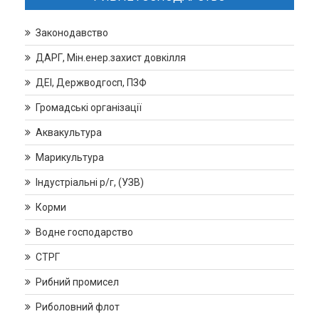
Законодавство
ДАРГ, Мін.енер.захист довкілля
ДЕІ, Держводгосп, ПЗФ
Громадські організації
Аквакультура
Марикультура
Індустріальні р/г, (УЗВ)
Корми
Водне господарство
СТРГ
Рибний промисел
Риболовний флот