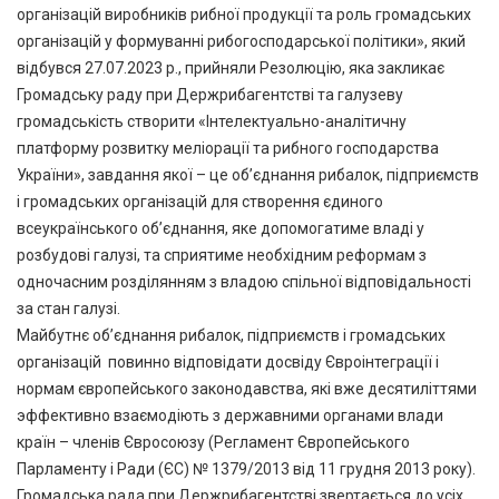
організацій виробників рибної продукції та роль громадських
організацій у формуванні рибогосподарської політики», який
відбувся 27.07.2023 р., прийняли Резолюцію, яка закликає
Громадську раду при Держрибагентстві та галузеву
громадськість створити «Інтелектуально-аналітичну
платформу розвитку меліорації та рибного господарства
України», завдання якої – це об’єднання рибалок, підприємств
і громадських організацій для створення єдиного
всеукраїнського об’єднання, яке допомогатиме владі у
розбудові галузі, та сприятиме необхідним реформам з
одночасним розділянням з владою спільної відповідальності
за стан галузі.
Майбутнє об’єднання рибалок, підприємств і громадських
організацій повинно відповідати досвіду Євроінтеграції і
нормам європейського законодавства, які вже десятиліттями
эффективно взаємодіють з державними органами влади
країн – членів Євросоюзу (Регламент Європейського
Парламенту і Ради (ЄС) № 1379/2013 від 11 грудня 2013 року).
Громадська рада при Держрибагентстві звертається до усіх