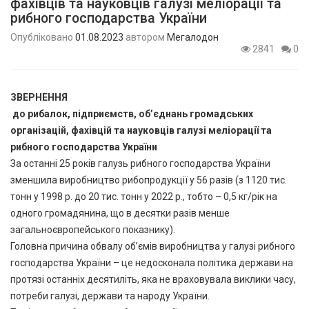
фахівців та науковців галузі меліорації та
рибного господарства України
Опубліковано
01.08.2023
автором
Мегалодон
2841
0
ЗВЕРНЕННЯ
до рибалок, підприємств, об’єднань громадських
організацій, фахівцій та науковців галузі меліорації та
рибного господарства України
За останні 25 років галузь рибного господарства України
зменшила виробництво рибопродукції у 56 разів (з 1120 тис.
тонн у 1998 р. до 20 тис. тонн у 2022 р., тобто – 0,5 кг/рік на
одного громадянина, що в десятки разів менше
загальноєвропейського показнику).
Головна причина обвалу об’ємів виробництва у галузі рибного
господарства України – це недосконала політика держави на
протязі останніх десятиліть, яка не враховувала виклики часу,
потреби галузі, держави та народу України.