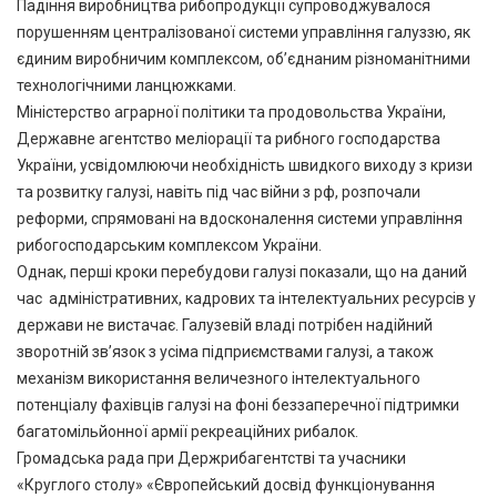
Падіння виробництва рибопродукції супроводжувалося
порушенням централізованої системи управління галуззю, як
єдиним виробничим комплексом, об’єднаним різноманітними
технологічними ланцюжками.
Міністерство аграрної політики та продовольства України,
Державне агентство меліорації та рибного господарства
України, усвідомлюючи необхідність швидкого виходу з кризи
та розвитку галузі, навіть під час війни з рф, розпочали
реформи, спрямовані на вдосконалення системи управління
рибогосподарським комплексом України.
Однак, перші кроки перебудови галузі показали, що на даний
час адміністративних, кадрових та інтелектуальних ресурсів у
держави не вистачає. Галузевій владі потрібен надійний
зворотній зв’язок з усіма підприємствами галузі, а також
механізм використання величезного інтелектуального
потенціалу фахівців галузі на фоні беззаперечної підтримки
багатомільйонної армії рекреаційних рибалок.
Громадська рада при Держрибагентстві та учасники
«Круглого столу» «Європейський досвід функціонування