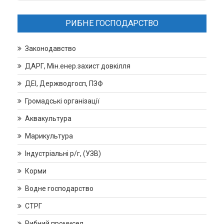
РИБНЕ ГОСПОДАРСТВО
Законодавство
ДАРГ, Мін.енер.захист довкілля
ДЕІ, Держводгосп, ПЗФ
Громадські організації
Аквакультура
Марикультура
Індустріальні р/г, (УЗВ)
Корми
Водне господарство
СТРГ
Рибний промисел