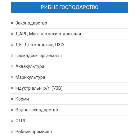
РИБНЕ ГОСПОДАРСТВО
Законодавство
ДАРГ, Мін.енер.захист довкілля
ДЕІ, Держводгосп, ПЗФ
Громадські організації
Аквакультура
Марикультура
Індустріальні р/г, (УЗВ)
Корми
Водне господарство
СТРГ
Рибний промисел