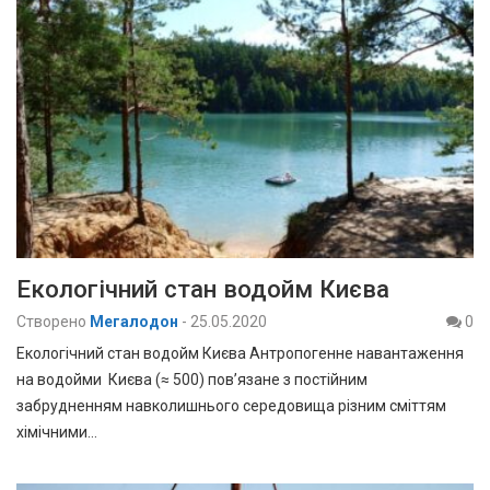
Екологічний стан водойм Києва
Створено
Мегалодон
-
25.05.2020
0
Екологічний стан водойм Києва Антропогенне навантаження
на водойми Києва (≈ 500) пов’язане з постійним
забрудненням навколишнього середовища різним сміттям
хімічними…