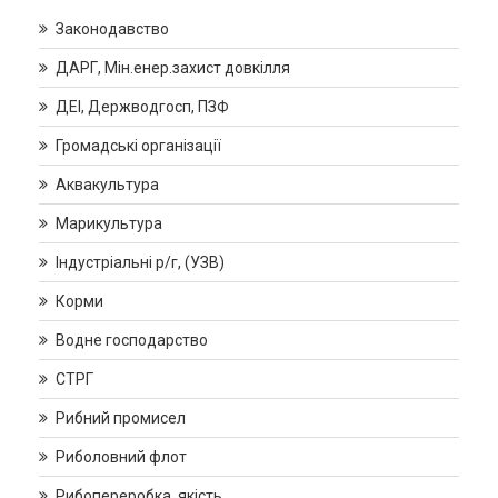
Законодавство
ДАРГ, Мін.енер.захист довкілля
ДЕІ, Держводгосп, ПЗФ
Громадські організації
Аквакультура
Марикультура
Індустріальні р/г, (УЗВ)
Корми
Водне господарство
СТРГ
Рибний промисел
Риболовний флот
Рибопереробка, якість