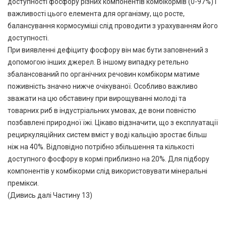
доступності фосфору різних компонентів комбікормів (0-97%) і
важливості цього елемента для організму, що росте,
балансування кормосуміші слід проводити з урахуванням його
доступності.
При виявленні дефіциту фосфору він має бути заповнений з
допомогою інших джерел. В іншому випадку ретельно
збалансований по органічних речовин комбікорм матиме
поживність значно нижче очікуваної. Особливо важливо
зважати на цю обставину при вирощуванні молоді та
товарних риб в індустріальних умовах, де вони повністю
позбавлені природної їжі. Цікаво відзначити, що з експлуатації
рециркуляційних систем вміст у воді кальцію зростає більш
ніж на 40%. Відповідно потрібно збільшення та кількості
доступного фосфору в кормі приблизно на 20%. Для підбору
компонентів у комбікорми слід використовувати мінеральні
премікси.
(Дивись далі Частину 13)