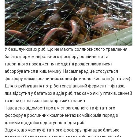
У безшлункових риб, що не мають солянокислого травлення,
багато форм мінерального фосфору рослинного та
тваринного походження не здатні розщеплюватися і
абсорбуватися в кишечнику. Насамперед це стосується
фосфору важко розчинних солей фітинової кислоти (фітатам).
Для їх руйнування потрібен спеціальний фермент – фітаза,
яка відсутня у багатьох видів риб, так само як і у птахів, свиней
та інших сільськогосподарських тварин.
Наведено відомості про вміст загального та фітатного
фосфору в рослинних компонентах комбікормів поряд з
даними щодо його доступності для риб.
Відомо, що частку фітатного фосфору припадає близько