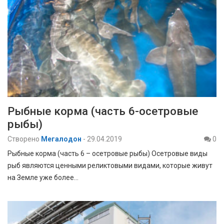
Рыбные корма (часть 6-осетровые
рыбы)
Створено
Мегалодон
-
29.04.2019
0
Рыбные корма (часть 6 – осетровые рыбы) Осетровые виды
рыб являются ценными реликтовыми видами, которые живут
на Земле уже более…