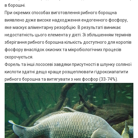
в борошні.
При окремих способах виготовлення рибного борощна
виявлено дуже високе надходження ендогенного фосфору,
яке маскує аліментарну резорбцію. В результаті виникає
недостатність цього елемента у дієті. Зі збільшенням термінів
зберігання рибного борошна кількість доступного для коропів
фосфору внаслідок окисних та мікробіологічних процесів
скорочується.
Форель та інші лососеві завдяки присутності в шлунку соляної
кислоти здатні дещо краще розщеплювати гідроксиапатити
рибного борошна та витягувати з них фосфор (33-74%).