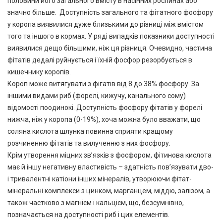
половини його загального вмісту в насінних рослинах або
значно більше. Доступність загального та фітатного фосфору
у коропа виявилися дуже близькими до різниці між вмістом
того та іншого в кормах. У ряді випадків показники доступності
виявилися дещо більшими, ніж ця різниця. Очевидно, частина
фітатів дедалі руйнується і їхній фосфор резорбується в
кишечнику коропів.
Короп може витягувати з фігатів від 8 до 38% фосфору. За
іншими видами риб (форелі, кижучу, канального сому)
відомості поодинокі. Доступність фосфору фітатів у форелі
нижча, ніж у коропа (0-19%), хоча можна було вважати, що
соляна кислота шлунка повинна сприяти кращому
розчиненню фітатів та вилученню з них фосфору.
Крім утворення міцних зв’язків з фосфором, фітинова кислота
має й іншу негативну властивість – здатність пов’язувати дво-
і тривалентні катіони інших мінералів, утворюючи фітат-
мінеральні комплекси з цинком, марганцем, міддю, залізом, а
також частково з магнієм і кальцієм, що, безсумнівно,
позначається на доступності риб і цих елементів.