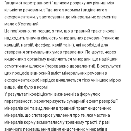
“видимої перетравності ” шляхом розрахунку різниці між
кількістю речовини, з’їденого з кормом і виділеного з
екскрементами, у застосуванні до мінеральних елементів
мало об’єктивний.
Це пов’язано, по-перше, з тим, що в травний тракт з крові
надходить значна кількість мінеральних речовин (таких як
кальцій, натрій, фосфор, калій та ін.), які необхідні для
створення оптимальних умов травлення. По-друге, через
кишечник з організму виділяються мінерали, що надійшли
осмотичним шляхом (переважно двовалентні). В результаті
цих процесів відносний вміст мінеральних речовин в
екскрементах риб нерідко виявляється тією чи іншою мірою
вище, ніж було в кормі.
У результаті коефіцієнти, визначені за формулою
перетравності, характеризують сумарний ефект резорбції
мінералів їжі та виділення в травний тракт ендогенних
мінералів, що спотворює уявлення про те, яка частина
мінералів корму всмокталася у травному тракті. У разі
значного перевищення рівня ендогенних мінералів в