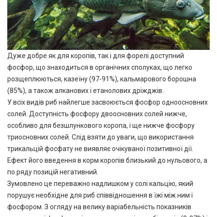
Дуже добре як для коропів, так і для форелі доступний
фосфор, що знаходиться в органічних сполуках, що легко
розщеплюються, казеїну (97-91%), кальмарового борошна
(85%), а також алканових і етанолових дріжджів.
У всіх видів риб найлегше засвоюється фосфор одноосновних
солей. Доступність фосфору двоосновних солей нижче,
особливо для безшлункового коропа, і ще нижче фосфору
триосновних солей. Слід взяти до уваги, що використання
трикальцій фосфату не виявляє очікуваної позитивної дії.
Ефект його введення в корм коропів близький до нульового, а
по ряду позицій негативний.
Зумовлено це переважно надлишком у солі кальцію, який
порушує необхідне для риб співвідношення в їжі між ним і
фосфором. З огляду на велику варіабельність показників