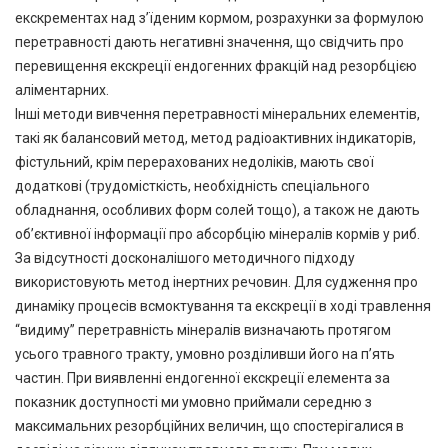
екскрементах над з’їденим кормом, розрахунки за формулою
перетравності дають негативні значення, що свідчить про
перевищення екскреції ендогенних фракцій над резорбцією
аліментарних.
Інші методи вивчення перетравності мінеральних елементів,
такі як балансовий метод, метод радіоактивних індикаторів,
фістульний, крім перерахованих недоліків, мають свої
додаткові (трудомісткість, необхідність спеціального
обладнання, особливих форм солей тощо), а також не дають
об’єктивної інформації про абсорбцію мінералів кормів у риб.
За відсутності досконалішого методичного підходу
використовують метод інертних речовин. Для судження про
динаміку процесів всмоктування та екскреції в ході травлення
“видиму” перетравність мінералів визначають протягом
усього травного тракту, умовно розділивши його на п’ять
частин. При виявленні ендогенної екскреції елемента за
показник доступності ми умовно приймали середню з
максимальних резорбційних величин, що спостерігалися в