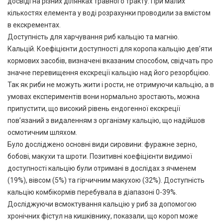
досвіді на різних ділянках травного тракту. При малих
кількостях елемента у воді розрахунки проводили за вмістом
в екскрементах.
Доступність для харчування риб кальцію та магнію.
Кальцій. Коефіцієнти доступності для коропа кальцію дев’яти
кормових засобів, визначені вказаним способом, свідчать про
значне перевищення екскреції кальцію над його резорбцією.
Так як риби не можуть жити і рости, не отримуючи кальцію, а в
умовах експериментів вони нормально зростають, можна
припустити, що високий рівень ендогенної екскреції
пов’язаний з видаленням з організму кальцію, що надійшов
осмотичним шляхом.
Було досліджено основні види сировини: фуражне зерно,
бобові, макухи та шроти. Позитивні коефіцієнти видимої
доступності кальцію були отримані в дослідах з ячменем
(19%), вівсом (5%) та гірчичним макухою (32%). Доступність
кальцію комбікормів перебувала в діапазоні 0-39%.
Досліджуючи всмоктування кальцію у риб за допомогою
хронічних фістул на кишківнику, показали, що короп може