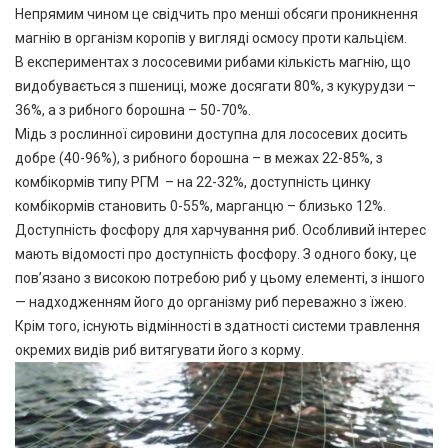
Непрямим чином це свідчить про менші обсяги проникнення
магнію в організм коропів у вигляді осмосу проти кальцієм.
В експериментах з лососевими рибами кількість магнію, що
видобувається з пшениці, може досягати 80%, з кукурудзи –
36%, а з рибного борошна – 50-70%.
Мідь з рослинної сировини доступна для лососевих досить
добре (40-96%), з рибного борошна – в межах 22-85%, з
комбікормів типу РГМ – на 22-32%, доступність цинку
комбікормів становить 0-55%, марганцю – близько 12%.
Доступність фосфору для харчування риб. Особливий інтерес
мають відомості про доступність фосфору. З одного боку, це
пов’язано з високою потребою риб у цьому елементі, з іншого
— надходженням його до організму риб переважно з їжею.
Крім того, існують відмінності в здатності системи травлення
окремих видів риб витягувати його з корму.