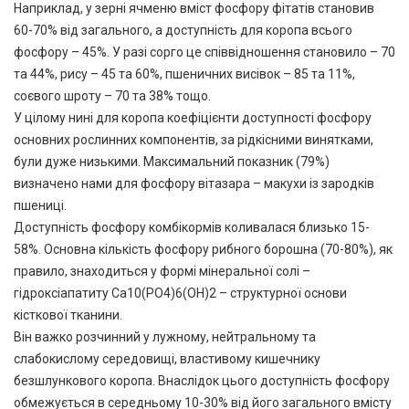
Наприклад, у зерні ячменю вміст фосфору фітатів становив
60-70% від загального, а доступність для коропа всього
фосфору – 45%. У разі сорго це співвідношення становило – 70
та 44%, рису – 45 та 60%, пшеничних висівок – 85 та 11%,
соєвого шроту – 70 та 38% тощо.
У цілому нині для коропа коефіцієнти доступності фосфору
основних рослинних компонентів, за рідкісними винятками,
були дуже низькими. Максимальний показник (79%)
визначено нами для фосфору вітазара – макухи із зародків
пшениці.
Доступність фосфору комбікормів коливалася близько 15-
58%. Основна кількість фосфору рибного борошна (70-80%), як
правило, знаходиться у формі мінеральної солі –
гідроксіапатиту Са10(РО4)6(ОН)2 – структурної основи
кісткової тканини.
Він важко розчинний у лужному, нейтральному та
слабокислому середовищі, властивому кишечнику
безшлункового коропа. Внаслідок цього доступність фосфору
обмежується в середньому 10-30% від його загального вмісту