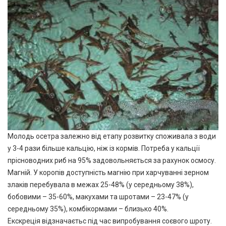
Молодь осетра залежно від етапу розвитку споживала з води
у 3-4 рази більше кальцію, ніж із кормів. Потреба у кальції
прісноводних риб на 95% задовольняється за рахунок осмосу.
Магній. У коропів доступність магнію при харчуванні зерном
злаків перебувала в межах 25-48% (у середньому 38%),
бобовими – 35-60%, макухами та шротами – 23-47% (у
середньому 35%), комбікормами – близько 40%.
Екскреція відзначаєтьс під час випробування соєвого шроту.