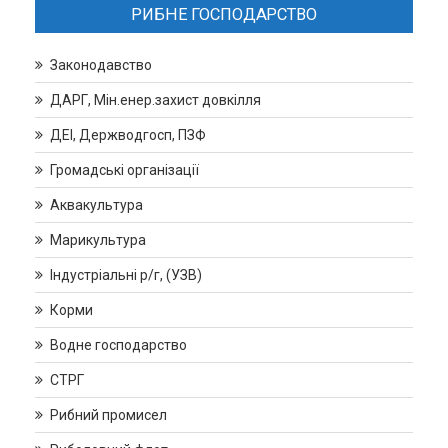
РИБНЕ ГОСПОДАРСТВО
Законодавство
ДАРГ, Мін.енер.захист довкілля
ДЕІ, Держводгосп, ПЗФ
Громадські організації
Аквакультура
Марикультура
Індустріальні р/г, (УЗВ)
Корми
Водне господарство
СТРГ
Рибний промисел