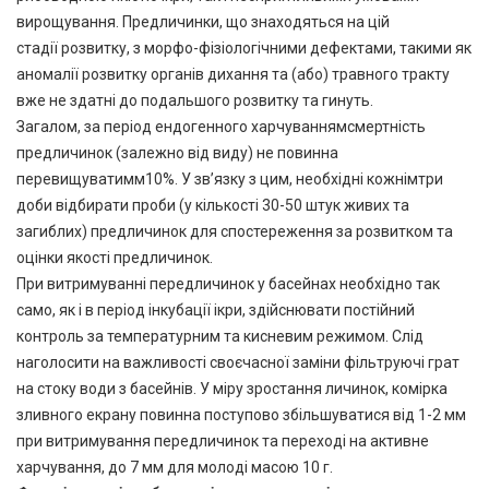
вирощування. Предличинки, що знаходяться на цій
стадії розвитку, з морфо-фізіологічними дефектами, такими як
аномалії розвитку органів дихання та (або) травного тракту
вже не здатні до подальшого розвитку та гинуть.
Загалом, за період ендогенного харчуваннямсмертність
предличинок (залежно від виду) не повинна
перевищуватимм10%. У зв’язку з цим, необхідні кожнімтри
доби відбирати проби (у кількості 30-50 штук живих та
загиблих) предличинок для спостереження за розвитком та
оцінки якості предличинок.
При витримуванні передличинок у басейнах необхідно так
само, як і в період інкубації ікри, здійснювати постійний
контроль за температурним та кисневим режимом. Слід
наголосити на важливості своєчасної заміни фільтруючі грат
на стоку води з басейнів. У міру зростання личинок, комірка
зливного екрану повинна поступово збільшуватися від 1-2 мм
при витримування передличинок та переході на активне
харчування, до 7 мм для молоді масою 10 г.