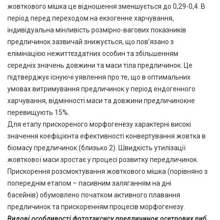
жовткового мішка це відношення зменшується до 0,29-0,4. В
період перед переходом на екзогенне харчування,
індивідуальна мінливість розмірно-вагових показників
предличинок зазвичай знижується, що пов’язано з
елімінацією нежиттєздатних особин та збільшенням
середніх значень довжини та маси тіла предличинок. Це
підтверджує існуючі уявлення про те, що в оптимальних
умовах витримування предличинок у період ендогенного
харчування, відмінності маси та довжини предличинокне
перевищують 15%.
Для етапу прискореного морфогенезу характерні високі
значення коефіцієнта ефективності конвертування жовтка в
біомасу предличинок (близько 2). Швидкість утилізації
жовткової маси зростає у процесі розвитку передличинок.
Прискорення розсмоктування жовткового мішка (порівняно з
попереднім етапом – пасивним заляганням на дні
басейнів) обумовлено початком активного плавання
предличинок та прискоренням процесів морфогенезу.
Видові особливості фототаксису предличинок осетрових риб
.