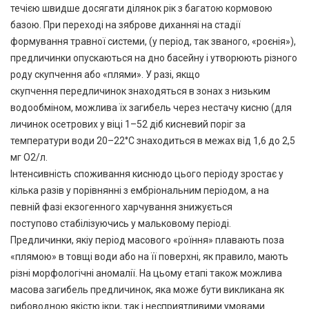
течією швидше досягати ділянок рік з багатою кормовою
базою. При переході на зяброве диханняі на стадії
формування травної системи, (у період, так званого, «роєнія»),
предличинки опускаються на дно басейну і утворюють різного
роду скупчення або «плями». У разі, якщо
скупчення передличинок знаходяться в зонах з низьким
водообміном, можлива їх загибель через нестачу кисню (для
личинок осетрових у віці 1–52 діб кисневий поріг за
температури води 20–22°С знаходиться в межах від 1,6 до 2,5
мг О2/л.
Інтенсивність споживання киснюдо цього періоду зростає у
кілька разів у порівнянні з ембріональним періодом, а на
певній фазі екзогенного харчування знижується
поступово стабілізуючись у мальковому періоді.
Предличинки, якіу період масового «роїння» плавають поза
«плямою» в товщі води або на її поверхні, як правило, мають
різні морфологічні аномалії. На цьому етапі також можлива
масова загибель предличинок, яка може бути викликана як
рибоводною якістю ікри, так і несприятливими умовами