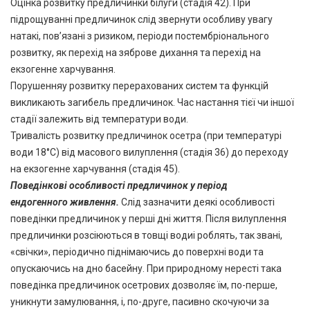
Оцінка розвитку предличинки білуги (стадія 42). При
підрощуванні предличинок слід звернути особливу увагу
натакі, пов’язані з ризиком, періоди постембріонального
розвитку, як перехід на зяброве дихання та перехід на
екзогенне харчування.
Порушенняу розвитку перерахованих систем та функцій
викликають загибель предличинок. Час настання тієї чи іншої
стадії залежить від температури води.
Тривалість розвитку предличинок осетра (при температурі
води 18°С) від масового вилуплення (стадія 36) до переходу
на екзогенне харчування (стадія 45).
Поведінкові особливості предличинок у період
ендогенного
живлення
.
Слід зазначити деякі особливості
поведінки предличинок у перші дні життя. Після вилуплення
предличинки розсіюються в товщі водиі роблять, так звані,
«свічки», періодично піднімаючись до поверхні води та
опускаючись на дно басейну. При природному нересті така
поведінка предличинок осетрових дозволяє їм, по-перше,
уникнути замулювання, і, по-друге, пасивно скочуючи за