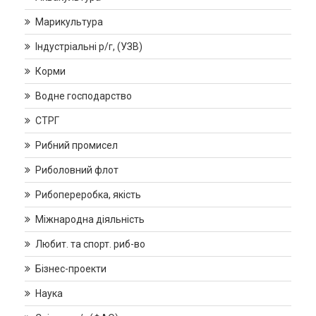
Марикультура
Індустріальні р/г, (УЗВ)
Корми
Водне господарство
СТРГ
Рибний промисел
Риболовний флот
Рибопереробка, якість
Міжнародна діяльність
Любит. та спорт. риб-во
Бізнес-проекти
Наука