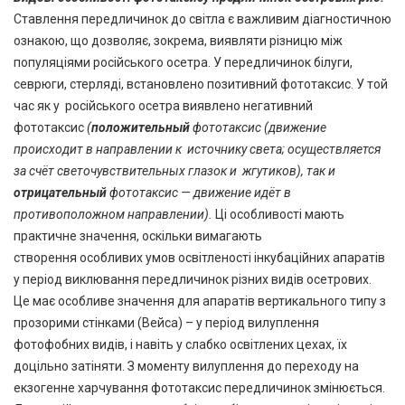
Ставлення передличинок до світла є важливим діагностичною
ознакою, що дозволяє, зокрема, виявляти різницю між
популяціями російського осетра. У передличинок білуги,
севрюги, стерляді, встановлено позитивний фототаксис. У той
час як у російського осетра виявлено негативний
фототаксис
(
положительный
фототаксис (движение
происходит в направлении к источнику света; осуществляется
за счёт светочувствительных глазок и жгутиков), так и
отрицательный
фототаксис — движение идёт в
противоположном направлении
)
.
Ці особливості мають
практичне значення, оскільки вимагають
створення особливих умов освітленості інкубаційних апаратів
у період виклювання передличинок різних видів осетрових.
Це має особливе значення для апаратів вертикального типу з
прозорими стінками (Вейса) – у період вилуплення
фотофобних видів, і навіть у слабко освітлених цехах, їх
доцільно затіняти. З моменту вилуплення до переходу на
екзогенне харчування фототаксис передличинок змінюється.