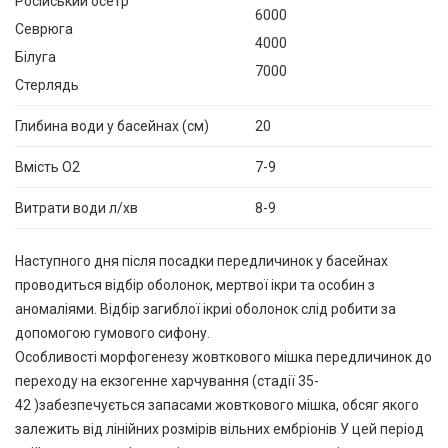
Російський осетр
6000
Севрюга
4000
Білуга
7000
Стерлядь
Глибина води у басейнах (см)
20
Вмість О2
7-9
Витрати води л/хв
8-9
Наступного дня після посадки передличинок у басейнах
проводиться відбір оболонок, мертвої ікри та особин з
аномаліями. Відбір загиблої ікриі оболонок слід робити за
допомогою гумового сифону.
Особливості морфогенезу жовткового мішка передличинок до
переходу на екзогенне харчування (стадії 35-
42 )забезпечується запасами жовткового мішка, обсяг якого
залежить від лінійних розмірів вільних ембріонів У цей період