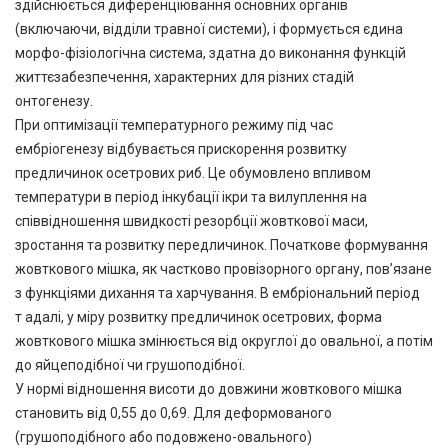
здійснюється диференціювання основних органів
(включаючи, відділи травної системи), і формується єдина
морфо-фізіологічна система, здатна до виконання функцій
життєзабезпечення, характерних для різних стадій
онтогенезу.
При оптимізації температурного режиму під час
ембріогенезу відбувається прискорення розвитку
предличинок осетрових риб. Це обумовлено впливом
температури в період інкубації ікри та вилуплення на
співвідношення швидкості резорбції жовткової маси,
зростання та розвитку передличинок. Початкове формування
жовткового мішка, як частково провізорного органу, пов’язане
з функціями дихання та харчування. В ембріональний період
т адалі, у міру розвитку предличинок осетрових, форма
жовткового мішка змінюється від округлої до овальної, а потім
до яйцеподібної чи грушоподібної.
У нормі відношення висоти до довжини жовткового мішка
становить від 0,55 до 0,69. Для деформованого
(грушоподібного або подовжено-овального)