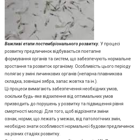
Важливі етапи постембріонального розвитку
.
У процесі
розвитку предличинок відбувається поетапне
формування органів та систем, що забезпечують нормальне
зростання та розвиток організму. Особливість цього періоду
полягає у зміні личинкових органів (непарна плавникова
складка, зовнішні зябра, запас жовтка та ін.).
Ці процеси вимагають забезпечення необхідних умов,
оскільки будь-яке відхилення від оптимальних умов
призводить до порушень у розвитку та підвищення рівня
смертності молоді. Для того, щоб відрізняти зміни
ознак, норми, що лежать у межах, від патологічних змін,
необхідно знати особливості нормальної будови предличинок
на різних стадіях розвитку.