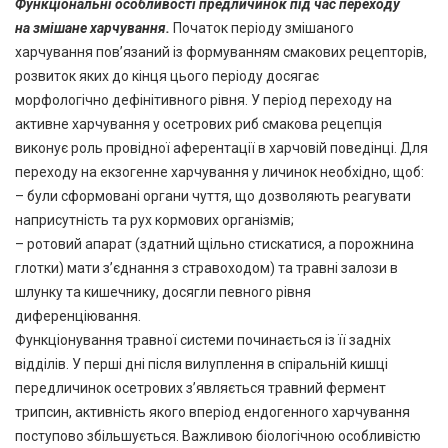
Функціональні особливості предличинок під час переходу
на
змішане харчування
.
Початок періоду змішаного
харчування пов’язаний із формуванням смакових рецепторів,
розвиток яких до кінця цього періоду досягає
морфологічно дефінітивного рівня. У період переходу на
активне харчування у осетрових риб смакова рецепція
виконує роль провідної аферентації в харчовій поведінці. Для
переходу на екзогенне харчування у личинок необхідно, щоб:
– були сформовані органи чуття, що дозволяють реагувати
наприсутність та рух кормових організмів;
– ротовий апарат (здатний щільно стискатися, а порожнина
глотки) мати з’єднання з стравоходом) та травні залози в
шлунку та кишечнику, досягли певного рівня
диференціювання.
Функціонування травної системи починається із її задніх
відділів. У перші дні після вилуплення в спіральній кишці
передличинок осетрових з’являється травний фермент
трипсин, активність якого вперіод ендогенного харчування
поступово збільшується. Важливою біологічною особливістю