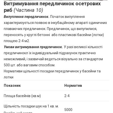
Витримування передличинок осетрових
риб
(Частина 10)
Вилуплення передличинок
.
Початок вилуплення
характеризується появою в інкубаційному апараті одиничних
плаваючих предличинок. Предличинок, що вилупилися,
переносять у круглі бетонні або пластикові басейни (лотки)
площею 2-4 м2.
Умови витримування предличинок
.
У разі великої кількості
предличинокл їх індивідуальний підрахунок практично
неможливий, і зазвичай ведеться візуально за стандартом
500 шт. або ваговим способом.
Нормативи щільності посадки передличинок у басейни та
лотки
Показник
Норматив
Площа басейнів (кв.м)
2-4
Щільність посадки шук на 1 кв. м.
5000