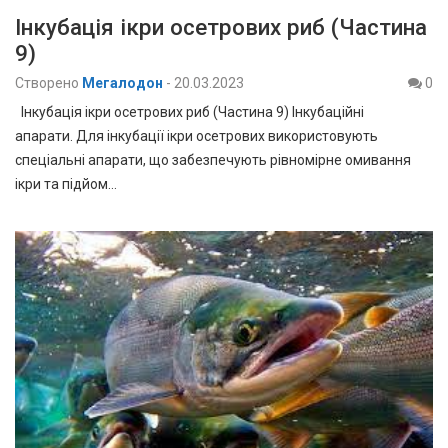
Інкубація ікри осетрових риб (Частина
9)
Створено
Мегалодон
-
20.03.2023
0
Інкубація ікри осетрових риб (Частина 9) Інкубаційні
апарати. Для інкубації ікри осетрових використовують
спеціальні апарати, що забезпечують рівномірне омивання
ікри та підйом…