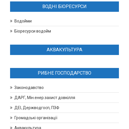
ВОДНІ БІОРЕСУРСИ
Водойми
Біоресурси водойм
АКВАКУЛЬТУРА
РИБНЕ ГОСПОДАРСТВО
Законодавство
ДАРГ, Мін.енер.захист довкілля
ДЕІ, Держводгосп, ПЗФ
Громадські організації
Аквакультура