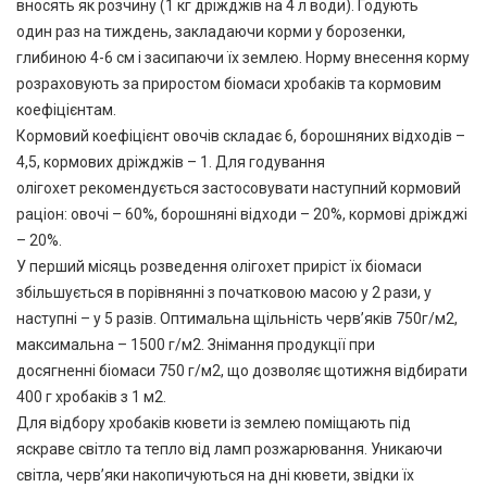
вносять як розчину (1 кг дріжджів на 4 л води). Годують
один раз на тиждень, закладаючи корми у борозенки,
глибиною 4-6 см і засипаючи їх землею. Норму внесення корму
розраховують за приростом біомаси хробаків та кормовим
коефіцієнтам.
Кормовий коефіцієнт овочів складає 6, борошняних відходів –
4,5, кормових дріжджів – 1. Для годування
олігохет рекомендується застосовувати наступний кормовий
раціон: овочі – 60%, борошняні відходи – 20%, кормові дріжджі
– 20%.
У перший місяць розведення олігохет приріст їх біомаси
збільшується в порівнянні з початковою масою у 2 рази, у
наступні – у 5 разів. Оптимальна щільність черв’яків 750г/м2,
максимальна – 1500 г/м2. Знімання продукції при
досягненні біомаси 750 г/м2, що дозволяє щотижня відбирати
400 г хробаків з 1 м2.
Для відбору хробаків кювети із землею поміщають під
яскраве світло та тепло від ламп розжарювання. Уникаючи
світла, черв’яки накопичуються на дні кювети, звідки їх