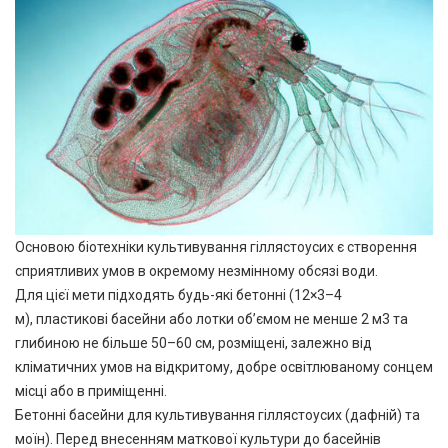
Основою біотехніки культивування гіллястоусих є створення
сприятливих умов в окремому незмінному обсязі води.
Для цієї мети підходять будь-які бетонні (12×3–4
м), пластикові басейни або лотки об’ємом не менше 2 м3 та
глибиною не більше 50–60 см, розміщені, залежно від
кліматичних умов на відкритому, добре освітлюваному сонцем
місці або в приміщенні.
Бетонні басейни для культивування гіллястоусих (дафній) та
моїн). Перед внесенням маткової культури до басейнів