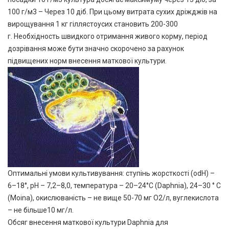
100 г/м3 – Через 10 діб. При цьому витрата сухих дріжджів на
вирощування 1 кг гіллястоусих становить 200-300
г. Необхідность швидкого отримання живого корму, період
дозрівання може бути значно скорочено за рахунок
підвищених норм внесення маткової культури.
Оптимальні умови культивування: ступінь жорсткості (odH) –
6–18°, рН – 7,2–8,0, температура – 20–24°С (Daphnia), 24–30 ° С
(Moina), окислюваність – не вище 50-70 мг О2/л, вуглекислота
– не більше10 мг/л.
Обсяг внесення маткової культури Daphnia для