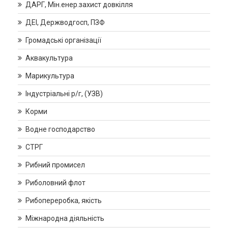
ДАРГ, Мін.енер.захист довкілля
ДЕІ, Держводгосп, ПЗФ
Громадські організації
Аквакультура
Марикультура
Індустріальні р/г, (УЗВ)
Корми
Водне господарство
СТРГ
Рибний промисел
Риболовний флот
Рибопереробка, якість
Міжнародна діяльність