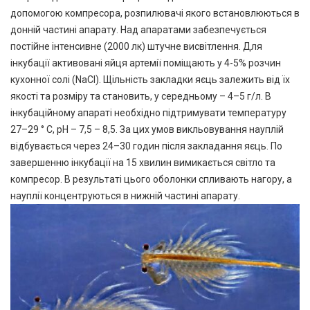
допомогою компресора, розпилювачі якого встановлюються в
донній частині апарату. Над апаратами забезпечується
постійне інтенсивне (2000 лк) штучне висвітлення. Для
інкубації активовані яйця артемії поміщають у 4-5% розчин
кухонної солі (NaCl). Щільність закладки яєць залежить від їх
якості та розміру та становить, у середньому – 4–5 г/л. В
інкубаційному апараті необхідно підтримувати температуру
27–29 ° С, рН – 7,5 – 8,5. За цих умов викльовування науплій
відбувається через 24–30 годин після закладання яєць. По
завершенню інкубації на 15 хвилин вимикається світло та
компресор. В результаті цього оболонки спливають нагору, а
науплії концентруються в нижній частині апарату.