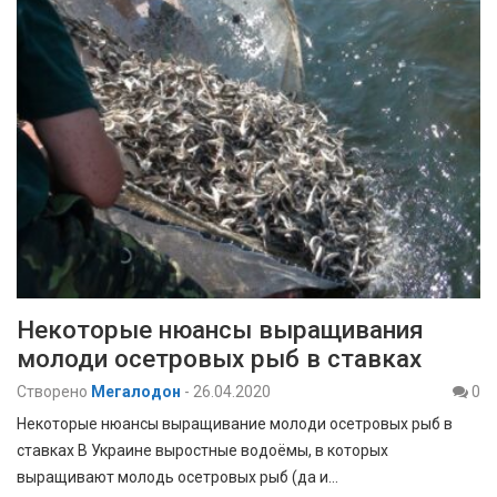
Некоторые нюансы выращивания
молоди осетровых рыб в ставках
Створено
Мегалодон
-
26.04.2020
0
Некоторые нюансы выращивание молоди осетровых рыб в
ставках В Украине выростные водоёмы, в которых
выращивают молодь осетровых рыб (да и…