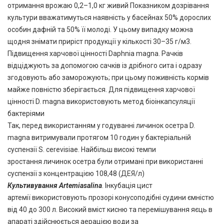
отримання врожаю 0,2–1,0 кг живий Показником дозрівання
культури вважатимуться наявність у басейнах 50% дорослих
особин дафній та 50% її молоді. У цьому випадку можна
щодня знімати приріст продукції у кількості 30–35 г/м3.
Підвищення харчової цінності Daphnia magna. Рачків
відціджують за допомогою сачків із дрібного сита і одразу
згодовують або заморожують; при цьому поживність кормів
майже повністю зберігається. Для підвищення харчової
цінності D. magna використовують метод біоінкапсуляції
бактеріями
Так, перед використанням у годуванні личинок осетра D.
magna витримували протягом 10 годин у бактеріальній
суспензії S. cerevisiae. Найбільш високі темпи
зростання личинок осетра були отримані при використанні
суспензії з концентрацією 108,48 (ДЕЯ/л)
Культивування Artemiasalina
. Інкубація цист
артемії використовують прозорі конусоподібні судини ємністю
від 40 до 300 л. Високий вміст кисню та перемішування яєць в
апараті здійснюється аерацією води за