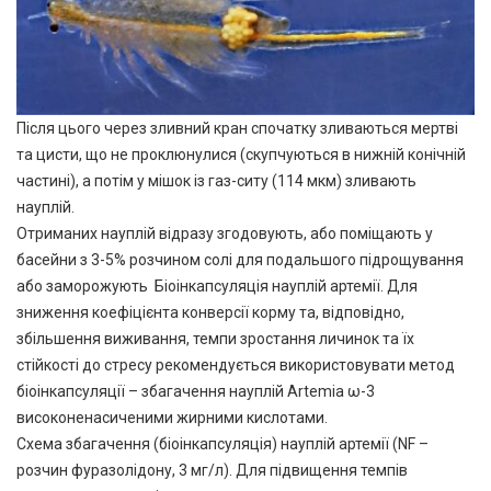
Після цього через зливний кран спочатку зливаються мертві
та цисти, що не проклюнулися (скупчуються в нижній конічній
частині), а потім у мішок із газ-ситу (114 мкм) зливають
науплій.
Отриманих науплій відразу згодовують, або поміщають у
басейни з 3-5% розчином солі для подальшого підрощування
або заморожують Біоінкапсуляція науплій артемії. Для
зниження коефіцієнта конверсії корму та, відповідно,
збільшення виживання, темпи зростання личинок та їх
стійкості до стресу рекомендується використовувати метод
біоінкапсуляції – збагачення науплій Artemia ω-3
високоненасиченими жирними кислотами.
Схема збагачення (біоінкапсуляція) науплій артемії (NF –
розчин фуразолідону, 3 мг/л). Для підвищення темпів