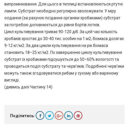
випромінювання. Для цього в теплиці встановлюються ртутні
лампи. Субстрат необхідно регулярно зволожувати. У міру
осідання (за рахунок поїдання органіки хробаками) субстрат
за потребою доповнюється до рівня бортів лотків.
Цикл культивування триває 90-120 діб. За цей час кількість
хробаків зростає до 30-40 тис. особин на 1 м2, біомаса досягає
9-12 кг/м2. За два цикли культивування на рік біомаса
становить 18–25 кг/м2. По завершенню циклу культивування
субстрат із хробаками підсушується до 50–60% вологості та
проводиться поділ субстрату та черв’яків. Подрібнені черв’яки
можуть також згодовуватися рибам у сухому або вареному
вигляді.
(дивмсь далі Частину 14)
Поділитись: