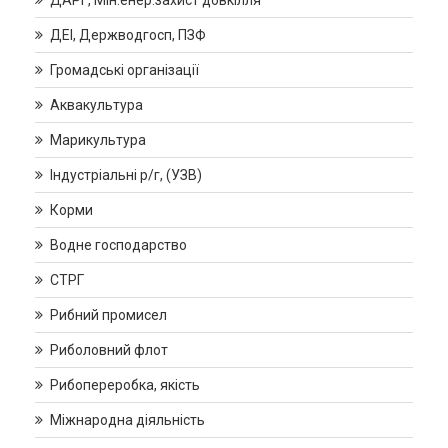
ДЕІ, Держводгосп, ПЗФ
Громадські організації
Аквакультура
Марикультура
Індустріальні р/г, (УЗВ)
Корми
Водне господарство
СТРГ
Рибний промисел
Риболовний флот
Рибопереробка, якість
Міжнародна діяльність