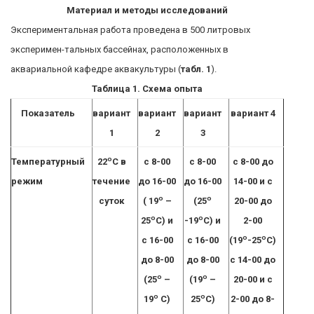
Материал и методы исследований
Экспериментальная работа проведена в 500 литровых
эксперимен-тальных бассейнах, расположенных в
аквариальной кафедре аквакультуры (
табл. 1
).
Таблица 1. Схема опыта
Показатель
вариант
вариант
вариант
вариант 4
1
2
3
о
Температурный
22
С в
с 8-00
с 8-00
с 8-00 до
режим
течение
до 16-00
до 16-00
14-00 и с
о
о
суток
( 19
–
(25
20-00 до
о
о
25
С) и
-19
С) и
2-00
о
о
с 16-00
с 16-00
(19
-25
С)
до 8-00
до 8-00
с 14-00 до
о
о
(25
–
(19
–
20-00 и с
о
о
19
С)
25
С)
2-00 до 8-