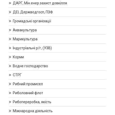
ДАРГ, Мін.енер.захист довкілля
ДЕІ, Держводгосп, ПЗФ
Громадські організації
Аквакультура
Марикультура
Індустріальні р/г, (УЗВ)
Корми
Водне господарство
СТРГ
Рибний промисел
Риболовний флот
Рибопереробка, якість
Міжнародна діяльність