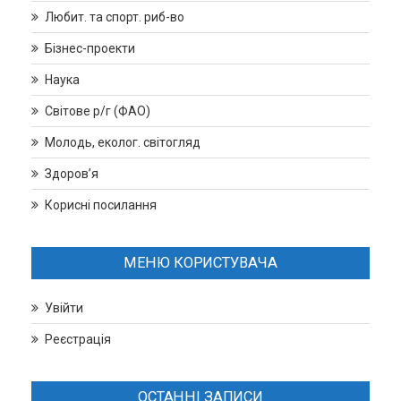
Любит. та спорт. риб-во
Бізнес-проекти
Наука
Світове р/г (ФАО)
Молодь, еколог. світогляд
Здоров’я
Корисні посилання
МЕНЮ КОРИСТУВАЧА
Увійти
Реєстрація
ОСТАННІ ЗАПИСИ