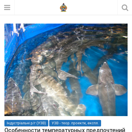
Індустріальні р/г (УЗВ)
УЗВ - теор. проекти, експл.
Особенности температурных предпочтений