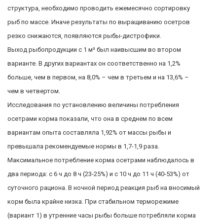
структура, необходимо проводить ежемесячно сортировку
рыб по массе. Иначе результаты по выращиванию осетров
резко снижаются, появляются рыбы-дистрофики.
Выход рыбопродукции с 1 м³ был наивысшим во втором
варианте. В других вариантах он соответственно на 1,2%
больше, чем в первом, на 8,0% – чем в третьем и на 13,6% –
чем в четвертом.
Исследования по установлению величины потребления
осетрами корма показали, что она в среднем по всем
вариантам опыта составляла 1,92% от массы рыбы и
превышала рекомендуемые нормы в 1,7-1,9 раза.
Максимальное потребление корма осетрами наблюдалось в
два периода: с 6 ч до 8 ч (23-25%) и с 10 ч до 11 ч (40-53%) от
суточного рациона. В ночной период реакция рыб на вносимый
корм была крайне низка. При стабильном терморежиме
(вариант 1) в утренние часы рыбы больше потребляли корма