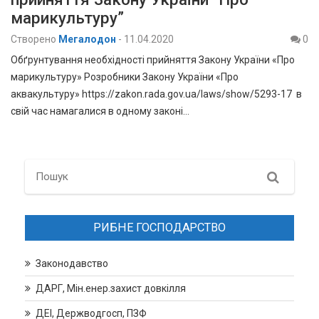
марикультуру”
Створено
Мегалодон
-
11.04.2020
0
Обґрунтування необхідності прийняття Закону України «Про
марикультуру» Розробники Закону України «Про
аквакультуру» https://zakon.rada.gov.ua/laws/show/5293-17 в
свій час намагалися в одному законі…
Search
РИБНЕ ГОСПОДАРСТВО
Законодавство
ДАРГ, Мін.енер.захист довкілля
ДЕІ, Держводгосп, ПЗФ