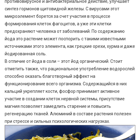
противовирусное и антибактериальное действие, улучшает
синтез гормонов щитовидной железы. С вирусами этот
микроэлемент борется за счет участия в процессе
формирования клеток фагоцитов, а уже эти клетки
предохраняют человека от заболеваний. По содержанию
йода это растение может поспорить с такими известными
источниками этого элемента, как грецкие орехи, хурма и даже
йодированная соль.
В отличие от йода в соли – этот йод органический. Стоит
отметить также, что рациональное употребление водорослей
способно оказать благотворный эффект на
функционирование всего организма. Содержащийся в них
кальций укрепляет кости, фосфор принимает активное
участие в создании клеток нервной системы, присутствие
магния позволяет замедлить старение и повысить
регенерацию тканей. Алюминий в составе растения полезен
при стрессе и сильных психологических нагрузках.