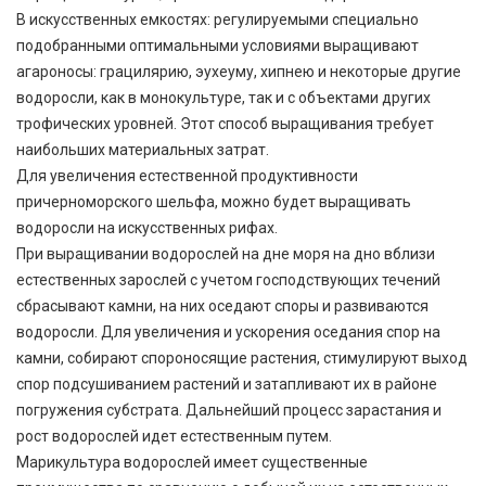
В искусственных емкостях: регулируемыми специально
подобранными оптимальными условиями выращивают
агароносы: грацилярию, эухеуму, хипнею и некоторые другие
водоросли, как в монокультуре, так и с объектами других
трофических уровней. Этот способ выращивания требует
наибольших материальных затрат.
Для увеличения естественной продуктивности
причерноморского шельфа, можно будет выращивать
водоросли на искусственных рифах.
При выращивании водорослей на дне моря на дно вблизи
естественных зарослей с учетом господствующих течений
сбрасывают камни, на них оседают споры и развиваются
водоросли. Для увеличения и ускорения оседания спор на
камни, собирают спороносящие растения, стимулируют выход
спор подсушиванием растений и затапливают их в районе
погружения субстрата. Дальнейший процесс зарастания и
рост водорослей идет естественным путем.
Марикультура водорослей имеет существенные