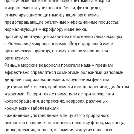
практически все известные науке витамины, макро и
микроэлементы, уникальные белки, фитонциды,
стимулирующие защитные функции организма,
предотвращающие различные инфекционные процессы,
нормализующие микрофлору кишечника,
противодействующие развитию патогенных
(вызывающих
заболевания)
микроорганизмов. Йод водорослей имеет
органическую природу, потому хорошо усваивается
организмом.
Раньше морские водоросли помогали нашим предкам
эффективно справляться со многими болезнями: запорами;
диареей; псориазом; анемией; нарушением функций
щитовидной железы; проблемами с пищеварением, диабетом
и другими. Лекари также применяли ее при нарушении
кровообращения, депрессиях, неврозах, различных
хронических заболеваниях.
Ежедневное употребление в пищу этого природного
лекарства позволяет восполнить нехватку фтора, марганца,
цинка, кремния, железа, алюминия и других полезных