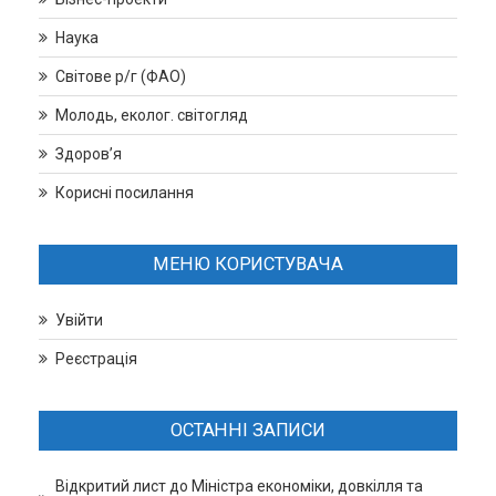
Наука
Світове р/г (ФАО)
Молодь, еколог. світогляд
Здоров’я
Корисні посилання
МЕНЮ КОРИСТУВАЧА
Увійти
Реєстрація
ОСТАННІ ЗАПИСИ
Відкритий лист до Міністра економіки, довкілля та