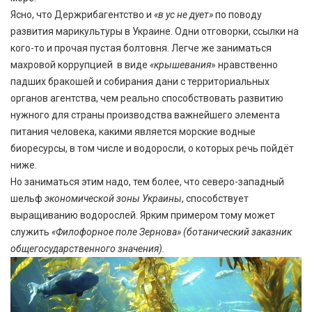
Ясно, что Держрибагентство и
«в ус не дует»
по поводу
развития марикультуры в Украине. Одни отговорки, ссылки на
кого-то и прочая пустая болтовня. Легче же заниматься
махровой коррупцией в виде
«крышевания
» нравственно
падших бракошей и собирания дани с территориальных
органов агентства, чем реально способствовать развитию
нужного для страны производства важнейшего элемента
питания человека, какими является морские водные
биоресурсы, в том числе и водоросли, о которых речь пойдёт
ниже.
Но заниматься этим надо, тем более, что северо-западный
шельф
экономической зоны Украины
, способствует
выращиванию водорослей. Ярким примером тому может
служить
«Филофорное поле Зернова» (
ботанический заказник
общегосударственного значения).