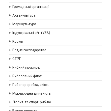
Громадські організації
Аквакультура
Марикультура
Індустріальні р/г, (УЗВ)
Корми
Водне господарство
СТРГ
Рибний промисел
Риболовний флот
Рибопереробка, якість
Міжнародна діяльність
Любит. та спорт. риб-во
Бізнес-проекти