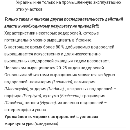
Украины и не только на промышленную эксплуатацию
этих участков.
Только такая и никакая другая последовательность действий
власти к необходимому результату не приведёт!!!
Характеристики некоторых водорослей, которые
потенциально можно выращивать в Украине.
В настоящее время более 80 % добываемых водорослей
выращивается искусственно и доля искусственно
выращенных водорослей с каждым годом возрастает.
Человеком выращивается 20-25 видов водорослей.
Основными объектами выращивания являются: из бурых
водорослей -ламинария
(Laminaria)
, ламинария
(Macrocystis),
ундария
(Undaria),
,
из красных водорослей –
порфира
(Porphyra)
, эухеума
(Eucheuma)
, грацилярия
(Gracilaria)
, хипнея
(Нурпеа),
из зеленых водорослей –
энтероморфа и ульва.
Урожайность морских водорослей в условиях
марикультуры
(ожидаемая)