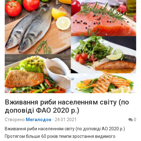
Вживання риби населенням світу (по
доповіді ФАО 2020 р.)
Створено
Мегалодон
-
24.01.2021
0
Вживання риби населенням світу (по доповіді АО 2020 р.)
Протягом більше 60 років темпи зростання видимого