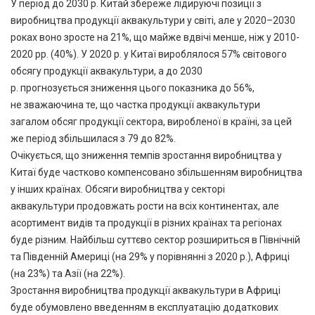
У період до 2030 р. Китай збереже лідируючі позиції з
виробництва продукції аквакультури у світі, але у 2020–2030
роках воно зросте на 21%, що майже вдвічі менше, ніж у 2010-
2020 рр. (40%). У 2020 р. у Китаї вироблялося 57% світового
обсягу продукції аквакультури, а до 2030
р. прогнозується зниження цього показника до 56%,
не зважаючина те, що частка продукції аквакультури
загалом обсяг продукції сектора, виробленої в країні, за цей
же період збільшилася з 79 до 82%.
Очікується, що зниження темпів зростання виробництва у
Китаї буде частково компенсовано збільшенням виробництва
у інших країнах. Обсяги виробництва у секторі
аквакультури продовжать рости на всіх континентах, але
асортимент видів та продукції в різних країнах та регіонах
буде різним. Найбільш суттєво сектор розшириться в Північній
та Південній Америці (на 29% у порівнянні з 2020 р.), Африці
(на 23%) та Азії (на 22%).
Зростання виробництва продукції аквакультури в Африці
буде обумовлено введенням в експлуатацію додаткових