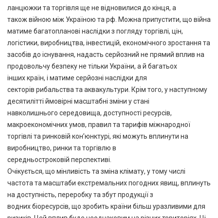
ланцюжки та торгівля ще не відновилися до кінця, а
також війною між Україною та рф. Можна припустити, що війна
матиме багатопланові наслідки з погляду торгівлі, цін,
логістики, виробництва, інвестицій, економічного зростання та
засобів до існування, надасть серйозний не прямий вплив на
продовольчу безпеку не тільки України, а й багатьох
інших країн, і матиме серйозні наслідки для
секторів рибальства та аквакультури. Крім того, у наступному
десятилітті ймовірні масштабні зміни у стані
навколишнього середовища, доступності ресурсів,
макроекономічних умов, правил та тарифів міжнародної
торгівлі та ринковій кон’юнктурі, які можуть вплинути на
виробництво, ринки та торгівлю в
середньостроковій перспективі.
Очікується, що мінливість та зміна клімату, у тому числі
частота та масштаби екстремальних погодних явищ, вплинуть
на доступність, переробку та збут продукції з
водних біоресурсів, що зробить країни більш уразливими для
ризиків. Цей вплив буде неоднаковим на різних територіях. Ці