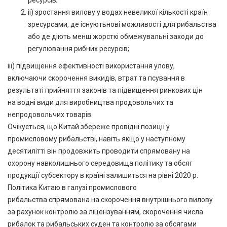
ресурсів;
ii) зростання вилову у водах невеликої кількості країн
зресурсами, де існуютьнові можливості для рибальства
або де діють менш жорсткі обмежувальні заходи до
регулювання рибних ресурсів;
iii) підвищення ефективності використання улову,
включаючи скорочення викидів, втрат та псування в
результаті прийняття законів та підвищення ринкових цін
на водні види для виробництва продовольчих та
непродовольчих товарів.
Очікується, що Китай збереже провідні позиції у
промисловому рибальстві, навіть якщо у наступному
десятилітті він продовжить проводити спрямовану на
охорону навколишнього середовища політику та обсяг
продукції субсектору в країні залишиться на рівні 2020 р.
Політика Китаю в галузі промислового
рибальства спрямована на скорочення внутрішнього вилову
за рахунок контролю за ліцензуванням, скорочення числа
рибалок та рибальських суден та контролю за обсягами