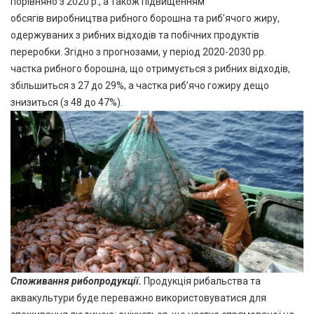
порівняно з 2020 р., а також підвищенням
обсягів виробництва рибного борошна та риб’ячого жиру,
одержуваних з рибних відходів та побічних продуктів
переробки. Згідно з прогнозами, у період 2020-2030 рр.
частка рибного борошна, що отримується з рибних відходів,
збільшиться з 27 до 29%, а частка риб’ячо гожиру дещо
знизиться (з 48 до 47%).
Споживання
рибопродукції.
Продукція рибальства та
аквакультури буде переважно використовуватися для