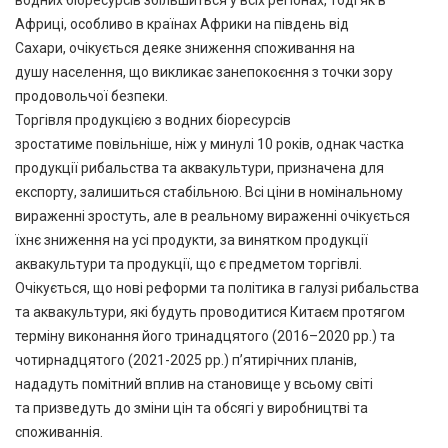
Африці, особливо в країнах Африки на південь від
Сахари, очікується деяке зниження споживання на
душу населення, що викликає занепокоєння з точки зору
продовольчої безпеки.
Торгівля продукцією з водних біоресурсів
зростатиме повільніше, ніж у минулі 10 років, однак частка
продукції рибальства та аквакультури, призначена для
експорту, залишиться стабільною. Всі ціни в номінальному
вираженні зростуть, але в реальному вираженні очікується
їхнє зниження на усі продукти, за винятком продукції
аквакультури та продукції, що є предметом торгівлі.
Очікується, що нові реформи та політика в галузі рибальства
та аквакультури, які будуть проводитися Китаєм протягом
терміну виконання його тринадцятого (2016–2020 рр.) та
чотирнадцятого (2021-2025 рр.) п’ятирічних планів,
нададуть помітний вплив на становище у всьому світі
та призведуть до зміни цін та обсягі у виробництві та
споживаннія.