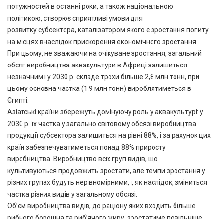
потужностей в останні роки, а також національною
політикою, створює сприятливі умови для
розвитку субсектора, каталізатором якого є зростання попиту
на місцях внаслідок прискорення економічного зростання.
При цьому, не зважаючи на очікуване зростання, загальний
обсяг виробництва аквакультури в Африці залишиться
незначним і у 2030 р. складе трохи більше 2,8 млн тонн, при
цьому основна частка (1,9 млн тонн) вироблятиметься в
Єгипті.
Азіатські країни збережуть домінуючу роль у аквакультурі: у
2030 р. їх частка у загально світовому обсязі виробництва
продукції субсектора залишиться на рівні 88%, і за рахунок цих
країн забезпечуватиметься понад 88% приросту
виробництва. Виробництво всіх груп видів, що
культивуються продовжить зростати, але темпи зростання у
різних групах будуть нерівномірними, і, як наслідок, зміниться
частка різних видів у загальному обсязі.
Об’єм виробництва видів, до раціону яких входить більше
рибного борошна та риб’ячого жиру, зростатиме повільніше