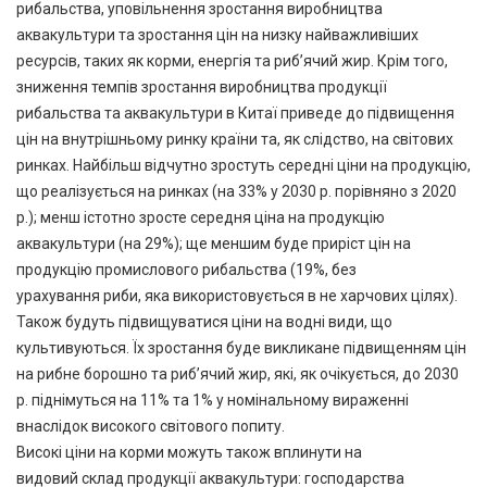
рибальства, уповільнення зростання виробництва
аквакультури та зростання цін на низку найважливіших
ресурсів, таких як корми, енергія та риб’ячий жир. Крім того,
зниження темпів зростання виробництва продукції
рибальства та аквакультури в Китаї приведе до підвищення
цін на внутрішньому ринку країни та, як слідство, на світових
ринках. Найбільш відчутно зростуть середні ціни на продукцію,
що реалізується на ринках (на 33% у 2030 р. порівняно з 2020
р.); менш істотно зросте середня ціна на продукцію
аквакультури (на 29%); ще меншим буде приріст цін на
продукцію промислового рибальства (19%, без
урахування риби, яка використовується в не харчових цілях).
Також будуть підвищуватися ціни на водні види, що
культивуються. Їх зростання буде викликане підвищенням цін
на рибне борошно та риб’ячий жир, які, як очікується, до 2030
р. піднімуться на 11% та 1% у номінальному вираженні
внаслідок високого світового попиту.
Високі ціни на корми можуть також вплинути на
видовий склад продукції аквакультури: господарства