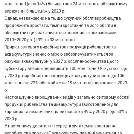
млн. тонн. Це на 14% і більше тана 24 млн тонн в абсолютному
вираженні більше,ніж у 2020 р.
Однак, незважаючи на те, що сукупний обсяг виробництва
продовжить зростати, темпи зростання та його обсяги в
абсолютних цифрах знизяться порівняно з показниками
2010–2020 рр. (23% та 33 млн тонн).
Приріст світового виробництва продукції рибальства та
аквакультури значною мірою забезпечуватиметься за
рахунок аквакультури: у 2027 р. обсяг виробництва цього
субсектору вперше перевищить 100 млн. тонн. Очікується, що
у 2030 р. виробництво продукції аквакультури зросте до 106
млн тонн (на 22% або майже на 19 млн тонн) порівняно з 2020
р.
Частка штучно вирощуваних видів у загально світовому обсязі
продукції рибальства та аквакультури (виготовленої для
харчових та нехарчових цілей) зросте з 49% у 2020 р. до 53% у
2030 р.
У наступному десятилітті середні річні темпи зростання
виробництва продукції аквакультури повинні знизитися до