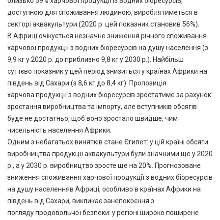
близько 59% харчової продукції із водних біоресурсів,
доступною для споживання людиною, вироблятиметься в
секторі аквакультури (2020 р. цей показник становив 56%).
В Африці очікується незначне зниження річного споживання
харчової продукції з водних біоресурсів на душу населення (з
9,9 кг у 2020 р. до приблизно 9,8 кг у 2030 р.). Найбільш
суттєво показник у цей період знизиться у країнах Африки на
південь від Сахари (з 8,6 кг до 8,4 кг). Пропозиція
харчова продукції з водних біоресурсів зростатиме за рахунок
зростання виробництва та імпорту, але вступників обсягів
буде не достатньо, щоб воно зростало швидше, чим
чисельність населення Африки.
Одним з небагатьох винятків стане Єгипет: у цій країні обсяги
виробництва продукції аквакультури були значними ще у 2020
р., а у 2030 р. виробництво зросте ще на 20%. Прогнозоване
зниження споживання харчової продукції з водних біоресурсів
на душу населенняв Африці, особливо в країнах Африки на
південь від Сахари, викликає занепокоєння з
погляду продовольчої безпеки: у регіоні широко поширене