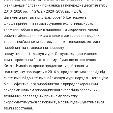
рівня менше половини показника за попереднє десятиліття: у
2010–2020 рр. – 4,2%, а у 2020–2030 рр. – 2,0%.
Цій зміні сприятиме ряд факторов15. Це, зокрема,
ширше прийняття та застосування екологічних норм;
зниження обсягів води в наявності та скорочення числа
районів, збільшення числа спалахів захворювань водних
тварин, пов’язаних із застосуванням інтенсивних методів
виробництва та зниження приросту
продуктивності аквакультури. Очікується, що зниження
темпів зростання багато в чому обумовлено політикою
Китаю. Ймовірно, країна продовжить здійснювати
політику, яку проводить із 2016 р.; продовжиться перехід від
екстенсивної до інтенсивної аквакультури поряд з інтеграцією
більш ефективного виробництва із природоохоронними
заходами шляхом впровадження екологічно безпечних
технічних нововведень, при цьому спочатку
скорочуватимуться потужності, а потім підвищуватиметься
темпи зростання.