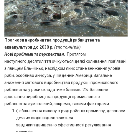
П
рогнози виробництва продукції рибництва та
аквакультури до 2030 р.
(тис тонн/рік)
Нові проблеми та перспективи.
Протягом
наступного десятиліття очікуються деякі коливання, пов’язані
з явищем Ель-Ніньо, наслідком яких стане зниження уловів
риби, особливо анчоуса, у Південній Америці. Загальне
зниження світового виробництва продукції промислового
рибальства у роки складатиме близько 2%. Загальне
зростання виробництва продукції промислового
рибальства зумовлений, зокрема, такими факторами:
i) збільшення вилову в ряді районів промислу, дезапаси
деяких видів відновлюються
завдякипідвищенню ефективності регулювання