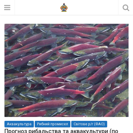
Аквакультура
Рибний промисел
Світове р/г (ФАО)
Прогноз рибальства та аквакультури (по