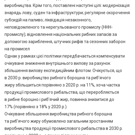
виробництва. Крім того, поставлені наступні цілі: модернізація
знарядь лову, суден та інфраструктури; регулярне скорочення
субсидій на паливо; ліквідація незаконного,
неповідомленого та нерегульованого промислу (ННН-
промислу); відновлення національних рибних запасів за
допомогою зариблення, штучних рифів та сезонних заборон
на промисел
Однак у рамках цієї політики передбачається компенсувати
очікуване зниження внутрішнього вилову за рахунок
збільшення вилову експедиційним флотом. Очікується, що
в 2030 р. виробництво рибного борошна та риб’ячого
жиру збільшиться порівняно з 2020 р. на 11%, хоча частка
продукції промислового рибальства, що переробляється
в рибне борошно і риб’ячий жир, повинна знизитися до
17% (порівняно з 18% у 2020 р.).
Очікуване збільшення виробництва рибного борошна
та риб’ячого жиру обумовлено загальним зростанням
виробництва продукції промислового рибальства в 2030 р.