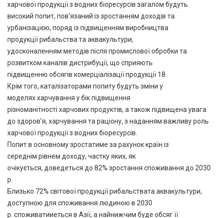
харчової продукції з водних біоресурсів загалом будуть
високий попит, пов’язаний із зростанням доходів та
урбанізацією, поряд із підвищенням виробництва
продукції рибальства та аквакультури,
удосконаленням методів після промислової обробки та
розвитком каналів дистрибуції, що сприяють
підвищенню обсягів комерціалізації продукції 18.
Крім того, каталізаторами попиту будуть зміни у
моделях харчування у бік підвищення
різноманітності харчових продуктів, а також підвищена увага
до здоров’я, харчування та раціону, з наданням важливу роль
харчової продукції з водних біоресурсів.
Попит в основному зростатиме за рахунок країн із
середнім рівнем доходу, частку яких, як
очікується, доведеться до 82% зростання споживання до 2030
р.
Близько 72% світової продукції рибальствата аквакультури,
доступною для споживання людиною в 2030
р. споживатииеться в Азії, а найнижчим буде обсяг її