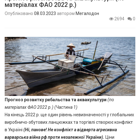
матеріалах ФАО 2022 р.)
Опубліковано
08.03.2023
автором
Мегалодон
2694
0
П
рогноз розвитку рибальства та аквакультури
(по
матеріалах ФАО 2022 р.) (Частина 1)
На кінець 2022 р. ще один рівень невизначеності у глобальних
виробничо-збутових ланцюжках та торгівлі створює конфлікт
в Україні
(Ні, панове! Не конфлікт а відверта агресивна
варварська війна рф проти незалежної України)
.
Ціни