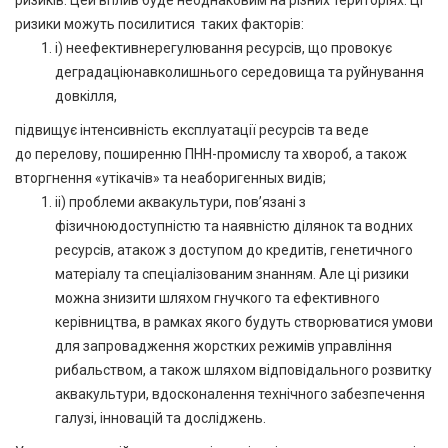
ризики можуть посилитися таких факторів:
i) неефективнерегулювання ресурсів, що провокує
деградаціюнавколишнього середовища та руйнування
довкілля,
підвищує інтенсивність експлуатації ресурсів та веде
до перелову, поширенню ПНН-промислу та хвороб, а також
вторгнення «утікачів» та неаборигенных видів;
ii) проблеми аквакультури, пов’язані з
фізичноюдоступністю та наявністю ділянок та водних
ресурсів, атакож з доступом до кредитів, генетичного
матеріалу та спеціалізованим знанням. Але ці ризики
можна знизити шляхом гнучкого та ефективного
керівництва, в рамках якого будуть створюватися умови
для запровадження жорстких режимів управління
рибальством, а також шляхом відповідального розвитку
аквакультури, вдосконалення технічного забезпечення
галузі, інновацій та досліджень.