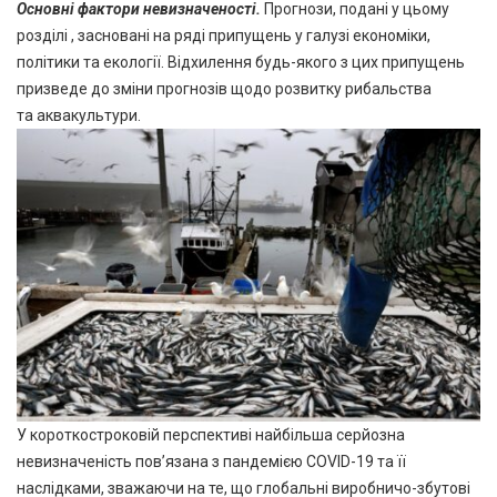
Основні фактори невизначеності
.
Прогнози, подані у цьому
розділі , засновані на ряді припущень у галузі економіки,
політики та екології. Відхилення будь-якого з цих припущень
призведе до зміни прогнозів щодо розвитку рибальства
та аквакультури.
У короткостроковій перспективі найбільша серйозна
невизначеність пов’язана з пандемією COVID-19 та її
наслідками, зважаючи на те, що глобальні виробничо-збутові