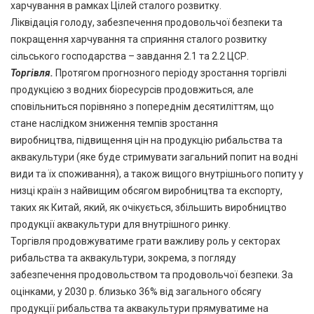
харчування в рамках Цілей сталого розвитку.
Ліквідація голоду, забезпечення продовольчої безпеки та
покращення харчування та сприяння сталого розвитку
сільського господарства – завдання 2.1 та 2.2 ЦСР.
Торгівля
.
Протягом прогнозного періоду зростання торгівлі
продукцією з водних біоресурсів продовжиться, але
сповільниться порівняно з попереднім десятиліттям, що
стане наслідком зниження темпів зростання
виробництва, підвищення цін на продукцію рибальства та
аквакультури (яке буде стримувати загальний попит на водні
види та їх споживання), а також вищого внутрішнього попиту у
низці країн з найвищим обсягом виробництва та експорту,
таких як Китай, який, як очікується, збільшить виробництво
продукції аквакультури для внутрішного ринку.
Торгівля продовжуватиме грати важливу роль у секторах
рибальства та аквакультури, зокрема, з погляду
забезпечення продовольством та продовольчої безпеки. За
оцінками, у 2030 р. близько 36% від загального обсягу
продукції рибальства та аквакультури прямуватиме на