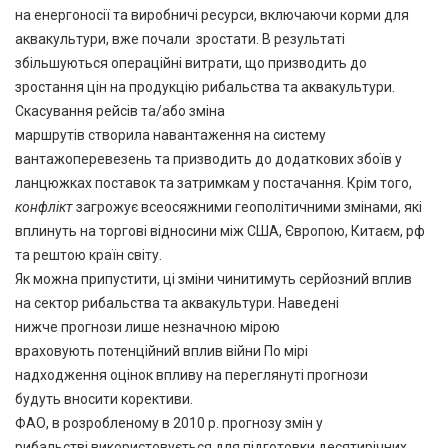
на енергоносії та виробничі ресурси, включаючи корми для
аквакультури, вже почали зростати. В результаті
збільшуються операційні витрати, що призводить до
зростання цін на продукцію рибальства та аквакультури.
Скасування рейсів та/або зміна
маршрутів створила навантаження на систему
вантажоперевезень та призводить до додаткових збоїв у
ланцюжках поставок та затримкам у постачання. Крім того,
конфлікт
загрожує всеосяжними геополітичними змінами, які
вплинуть на торгові відносини між США, Європою, Китаєм, рф
та рештою країн світу.
Як можна припустити, ці зміни чинитимуть серйозний вплив
на сектор рибальства та аквакультури. Наведені
нижче прогнози лише незначною мірою
враховують потенційний вплив війни По мірі
надходження оцінок впливу на переглянуті прогнози
будуть вносити корективи.
ФАО, в розробленому в 2010 р. прогнозу змін у
рибальстві використовується для підготовки десятирічних