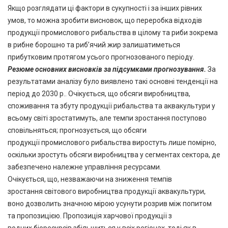
Якщо розглядати ці фактори в сукупності і за інших рівних
умов, то можна зробити висновок, що переробка відходів
продукції промислового рибальства в цілому та риби зокрема
в рибне борошно та риб’ячий жир залишатиметься
прибутковим протягом усього прогнозованого періоду.
Резюме основних висновків за підсумками
прогнозування
.
За
результатами аналізу було виявлено такі основні тенденції на
період до 2030 р.. Очікується, що обсяги виробництва,
споживання та збуту продукції рибальства та аквакультури у
всьому світі зростатимуть, але темпи зростання поступово
сповільняться; прогнозується, що обсяги
продукції промислового рибальства виростуть лише помірно,
оскільки зростуть обсяги виробництва у сегментах сектора, де
забезпечено належне управління ресурсами.
Очікується, що, незважаючи на зниження темпів
зростання світового виробництва продукції аквакультури,
воно дозволить значною мірою усунути розрив між попитом
та пропозицією. Пропозиція харчової продукції з
водних біоресурсів збільшиться у всіх регіонах, тоді як в