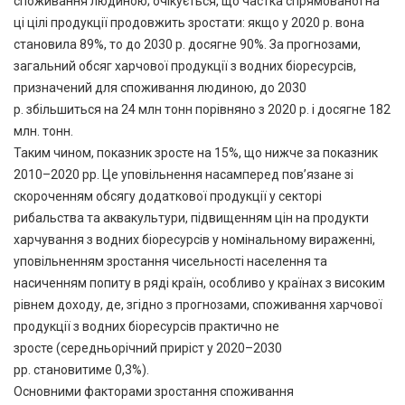
споживання людиною; очікується, що частка спрямованої на
ці цілі продукції продовжить зростати: якщо у 2020 р. вона
становила 89%, то до 2030 р. досягне 90%. За прогнозами,
загальний обсяг харчової продукції з водних біоресурсів,
призначений для споживання людиною, до 2030
р. збільшиться на 24 млн тонн порівняно з 2020 р. і досягне 182
млн. тонн.
Таким чином, показник зросте на 15%, що нижче за показник
2010–2020 рр. Це уповільнення насамперед пов’язане зі
скороченням обсягу додаткової продукції у секторі
рибальства та аквакультури, підвищенням цін на продукти
харчування з водних біоресурсів у номінальному вираженні,
уповільненням зростання чисельності населення та
насиченням попиту в ряді країн, особливо у країнах з високим
рівнем доходу, де, згідно з прогнозами, споживання харчової
продукції з водних біоресурсів практично не
зросте (середньорічний приріст у 2020–2030
рр. становитиме 0,3%).
Основними факторами зростання споживання