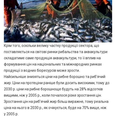
Крім того, оскільки велику частку продукції сектора, що
поставляється на світові ринки рибальства та аквакультури
складатиме саме продукція аквакультури, то її вплив на
формування цін на національних та міжнародних ринках
продукції з водних біоресурсів може зрости.
Найсильніше знизяться ціни на рибне борошно та риб’ячий
жир. Ціни на протеціни раніше були досить високими, тому до
2030 р. ціни на рибне борошноще будуть на 28% відсотків
вищими, ніж у 2005 р., коли почалося різке зростання цін.
Зростання цін на риб’ячий жир більш виражне, тому реальна
ціна на нього в 2030 р., як очікується, буде на 70% вище, ніж
у 2005 р.