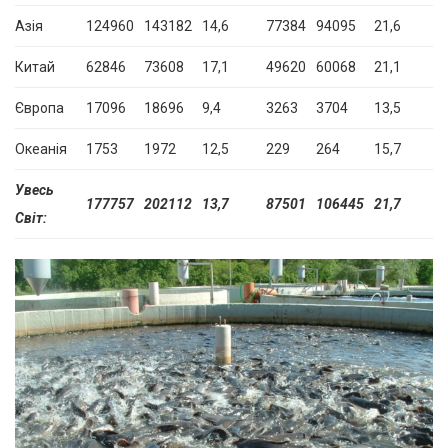
Азія
124960
143182
14,6
77384
94095
21,6
Китай
62846
73608
17,1
49620
60068
21,1
Європа
17096
18696
9,4
3263
3704
13,5
Океанія
1753
1972
12,5
229
264
15,7
Увесь
177757
202112
13,7
87501
106445
21,7
Світ: