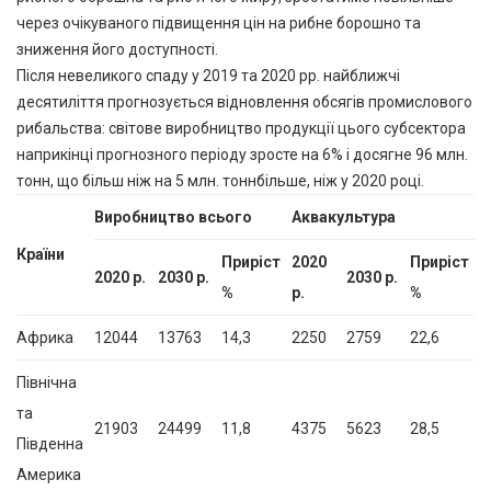
через очікуваного підвищення цін на рибне борошно та
зниження його доступності.
Після невеликого спаду у 2019 та 2020 рр. найближчі
десятиліття прогнозується відновлення обсягів промислового
рибальства: світове виробництво продукції цього субсектора
наприкінці прогнозного періоду зросте на 6% і досягне 96 млн.
тонн, що більш ніж на 5 млн. тоннбільше, ніж у 2020 році.
Виробництво всього
Аквакультура
Країни
Приріст
2020
Приріст
2020 р.
2030 р.
2030 р.
%
р.
%
Африка
12044
13763
14,3
2250
2759
22,6
Північна
та
21903
24499
11,8
4375
5623
28,5
Південна
Америка