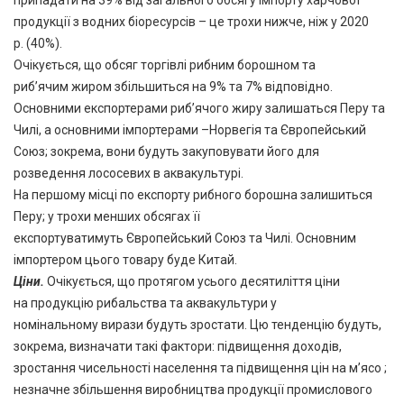
продукції з водних біоресурсів – це трохи нижче, ніж у 2020
р. (40%).
Очікується, що обсяг торгівлі рибним борошном та
риб’ячим жиром збільшиться на 9% та 7% відповідно.
Основними експортерами риб’ячого жиру залишаться Перу та
Чилі, а основними імпортерами –Норвегія та Європейський
Союз; зокрема, вони будуть закуповувати його для
розведення лососевих в аквакультурі.
На першому місці по експорту рибного борошна залишиться
Перу; у трохи менших обсягах її
експортуватимуть Європейський Союз та Чилі. Основним
імпортером цього товару буде Китай.
Ціни
.
Очікується, що протягом усього десятиліття ціни
на продукцію рибальства та аквакультури у
номінальному вирази будуть зростати. Цю тенденцію будуть,
зокрема, визначати такі фактори: підвищення доходів,
зростання чисельності населення та підвищення цін на м’ясо ;
незначне збільшення виробництва продукції промислового