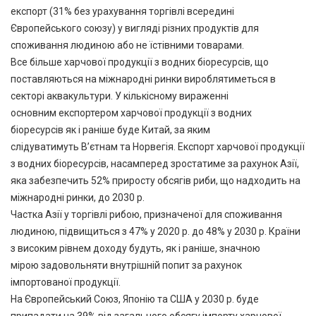
експорт (31% без урахування торгівлі всередині
Європейського союзу) у вигляді різних продуктів для
споживання людиною або не їстівними товарами.
Все більше харчової продукції з водних біоресурсів, що
поставляються на міжнародні ринки вироблятиметься в
секторі аквакультури. У кількісному вираженні
основним експортером харчової продукції з водних
біоресурсів як і раніше буде Китай, за яким
слідуватимуть В’єтнам та Норвегія. Експорт харчової продукції
з водних біоресурсів, насамперед зростатиме за рахунок Азії,
яка забезпечить 52% приросту обсягів риби, що надходить на
міжнародні ринки, до 2030 р.
Частка Азії у торгівлі рибою, призначеної для споживання
людиною, підвищиться з 47% у 2020 р. до 48% у 2030 р. Країни
з високим рівнем доходу будуть, як і раніше, значною
мірою задовольняти внутрішній попит за рахунок
імпортованої продукції.
На Європейський Союз, Японію та США у 2030 р. буде
припадати на 39% від загального обсягу імпорту харчової