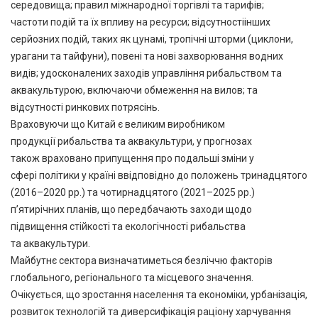
середовища; правил міжнародної торгівлі та тарифів;
частоти подій та їх впливу на ресурси; відсутностіінших
серйозних подій, таких як цунамі, тропічні шторми (циклони,
урагани та тайфуни), повені та нові захворювання водних
видів; удосконалених заходів управління рибальством та
аквакультурою, включаючи обмеження на вилов; та
відсутності ринкових потрясінь.
Враховуючи що Китай є великим виробником
продукції рибальства та аквакультури, у прогнозах
також враховано припущення про подальші зміни у
сфері політики у країні ввідповідно до положень тринадцятого
(2016–2020 рр.) та чотирнадцятого (2021–2025 рр.)
п’ятирічних планів, що передбачають заходи щодо
підвищення стійкості та екологічності рибальства
та аквакультури.
Майбутнє сектора визначатиметься безліччю факторів
глобального, регіонального та місцевого значення.
Очікується, що зростання населення та економіки, урбанізація,
розвиток технологій та диверсифікація раціону харчування