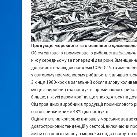
П
родукція морського та океанічного
промислово
Об’єм світового промислового рибальства
(за виня
ніж у середньому за попередні два роки. Зменщення
діяльності внаслідок пандемії COVID-19 та зменше
у світовому промисловому рибальстві залишаються
З кінця 1980-хроків загальний обсяг вилову коливав
місце з виробництва продукції промислового рибаль
більше, ніж усі разом країни, що знаходяться на друг
Сім провідних виробників продукції промислового р
світові ринки майже 48% цієї продукції.
Оцінити вплив кризових виловів у морських водах ск
довгострокових тенденцій у секторі, включаючи прод
зміни світового вилову в морських водах відчутно в