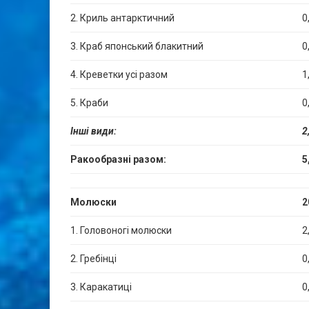
2. Криль антарктичний
0
3. Краб японський блакитний
0
4. Креветки усі разом
1
5. Краби
0
Інші види:
2
Ракообразні разом:
5
Молюски
2
1. Головоногі молюски
2
2. Гребінці
0
3. Каракатиці
0