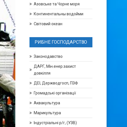
Азовське та Чорне моря
Континентальны водойми
Світовий океан
РИБНЕ ГОСПОДАРСТВО
Законодавство
ДАРГ, Мін.енер.захист
довкілля
ДЕІ, Держводгосп, ПЗФ
Громадські організації
Аквакультура
Марикультура
Індустріальні р/г, (УЗВ)