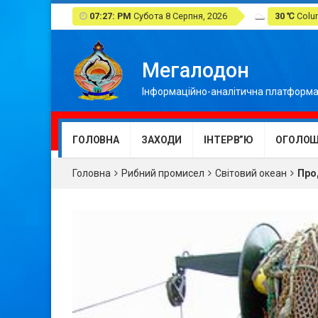
07:27: PM
Субота 8 Серпня, 2026
30 ℃
Colum
Мегалодон
Інформаційно-аналітична платформа
ГОЛОВНА
ЗАХОДИ
ІНТЕРВ”Ю
ОГОЛОШ
Головна
Рибний промисел
Світовий океан
Про