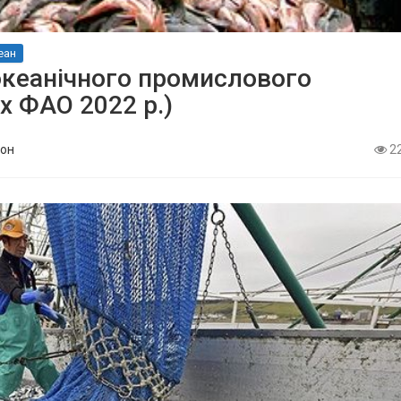
еан
океанічного промислового
х ФАО 2022 р.)
он
2