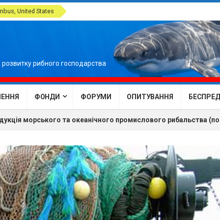
bus, United States
 розвитку рибного господарства
ЕННЯ
ФОНДИ
ФОРУМИ
ОПИТУВАННЯ
БЕСПРЕДЕ
дукція морського та океанічного промислового рибальства (по 