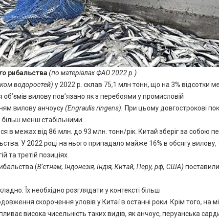
го
рибальства
(по матеріалах ФАО 2022 р.)
тком
водоростей)
у 2022 р. склав 75,1 млн тонн, що на 3% відсотки м
 об’ємів вилову пов’язано як з перебоями у промисловій
нням вилову анчоусу
(Engraulis ringens).
При цьому довгострокові по
 більш менш стабільними.
ся в межах від 86 млн. до 93 млн. тонн/рік. Китай зберіг за собою п
ства. У 2022 році на нього припадало майже 16% в обсягу вилову, 
ій та третій позиціях.
ибальства (
В’єтнам, Індонезія,
Індія,
Китай, Перу,
рф,
С
ША
)
поставили
ладно. Їх необхідно розглядати у контексті більш
овження скорочення уловів у Китаї в останні роки. Крім того, на мі
пливає висока чисельність таких видів, як анчоус, перуанська сард