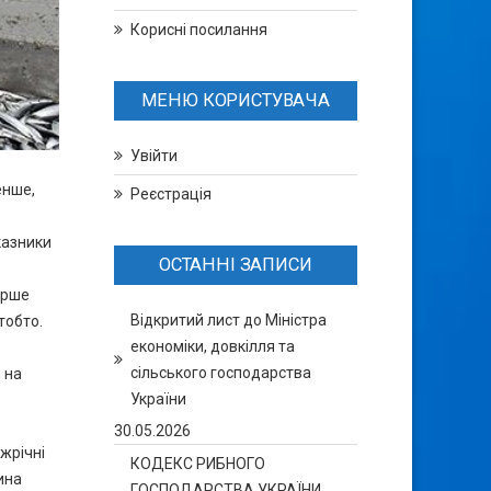
Корисні посилання
МЕНЮ КОРИСТУВАЧА
Увійти
енше,
Реєстрація
казники
ОСТАННІ ЗАПИСИ
ерше
Відкритий лист до Міністра
тобто.
економіки, довкілля та
сільського господарства
 на
України
30.05.2026
жрічні
КОДЕКС РИБНОГО
ина
ГОСПОДАРСТВА УКРАЇНИ