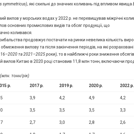
us symmetricus)
, які схильні до значних коливань під впливом явища
вий вилов у морських водах у 2022 р. не перевищував міжрічні коли
лов основних промислових видів та обсяг продукції, що
ачно коливався.
рибальства продовжує постачати на ринки невелика кількість виро
обмеження вилову та після закінчення періодів, на які розраховані
016–2020 та 2021–2025 роки),
то в найближчі роки зниження обсягі
й вилов Китаю в 2020 році становив 11,8 млн тонн, включаючи про
(млн. тонн/рік)
015 р.
2017 р.
2019 р.
2020 р.
2022 р.
,5
3,9
4,2
4,9
4,2
,0
3,5
3,5
3,5
3,3
,7
2,7
3,0
2,8
2,6