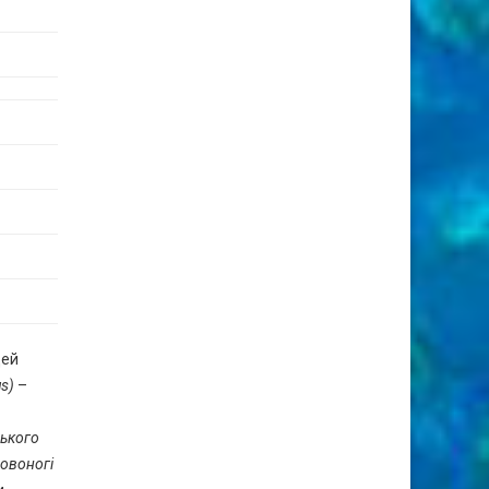
цей
s)
–
ького
ловоногі