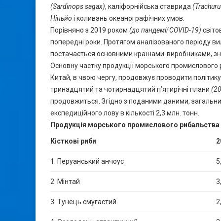
(Sardinops sagax)
, каліфорнійська ставрида
(Trachur
Ніньйо
і коливань океанографічних умов.
Порівняно з 2019 роком
(до пандемії
COVID-19)
світо
попередні роки. Протягом аналізованого періоду ви
постачається основними країнами-виробниками, зн
Основну частку продукції морського промислового 
Китай, в чвою чергу, продовжує проводити політику 
тринадцятий та чотирнадцятий п’ятирічні плани
(2
продовжиться. Згідно з поданими даними, загальни
експедиційного лову в кількості 2,3 млн. тонн.
Продукція морського промислового рибальства
Кісткові риби
2
1. Перуанський анчоус
5
2. Мінтай
3
3. Тунець смугастий
2