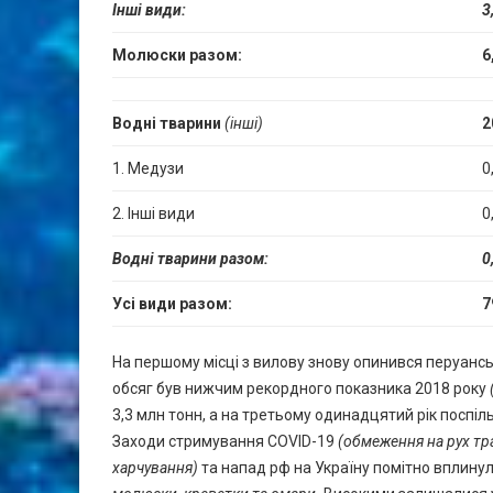
Інші види:
3
Молюски разом:
6
Водні тварини
(інші)
2
1. Медузи
0
2. Інші види
0
Водні тварини разом:
0
Усі види разом:
7
На першому місці з вилову знову опинився перуансь
обсяг був нижчим рекордного показника 2018 року
3,3 млн тонн, а на третьому одинадцятий рік поспі
Заходи стримування COVID-19
(
обмеження на рух тр
харчування
)
та напад рф на Україну помітно вплину