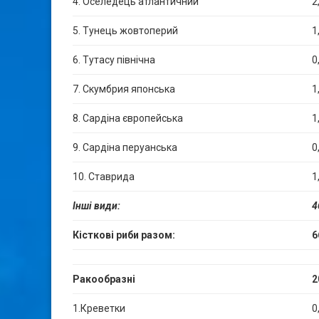
4. Оселедець атлантичний
2
5. Тунець жовтоперий
1
6. Тутасу північна
0
7. Скумбрия японська
1
8. Сардіна європейська
1
9. Сардіна перуанська
0
10. Ставрида
1
Інші види:
4
Кісткові риби разом:
6
Ракообразні
2
1.Креветки
0