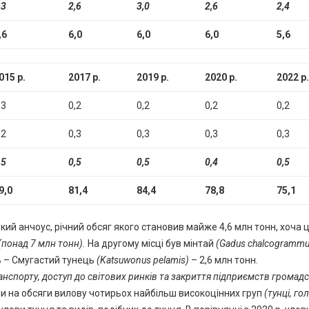
,3
2,6
3,0
2,6
2,4
,6
6,0
6,0
6,0
5,6
015 р.
2017 р.
2019 р.
2020 р.
2022 р.
,3
0,2
0,2
0,2
0,2
,2
0,3
0,3
0,3
0,3
,5
0,5
0,5
0,4
0,5
9,0
81,4
84,4
78,8
75,1
кий анчоус, річний обсяг якого становив майже 4,6 млн тонн, хоча 
(понад 7 млн тонн).
На другому місці був мінтай
(Gadus chalcogrammu
ль – Смугастий тунець
(Katsuwonus pelamis)
– 2,6 млн тонн.
анспорту
,
доступ
до світових ринків
та
закриття підприємств
громадс
ли на обсяги вилову чотирьох найбільш високоцінних груп
(
тунці, го