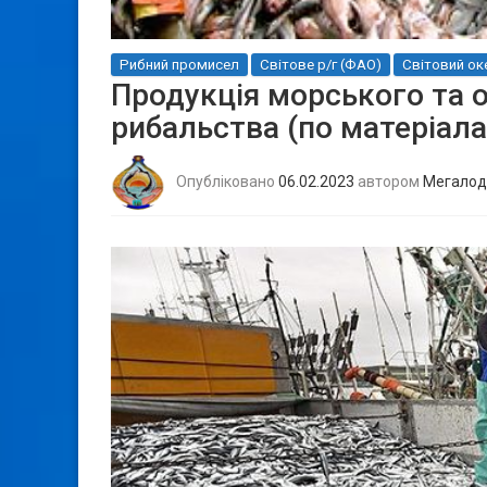
Рибний промисел
Світове р/г (ФАО)
Світовий ок
Продукція морського та 
рибальства (по матеріала
Опубліковано
06.02.2023
автором
Мегалод